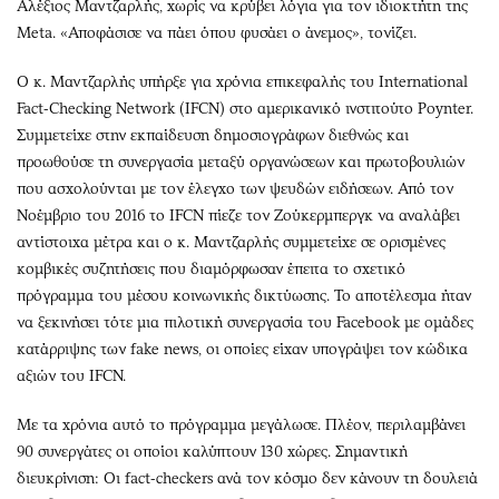
Αλέξιος Μαντζαρλής, χωρίς να κρύβει λόγια για τον ιδιοκτήτη της
Meta. «Αποφάσισε να πάει όπου φυσάει ο άνεμος», τονίζει.
Ο κ. Μαντζαρλής υπήρξε για χρόνια επικεφαλής του International
Fact-Checking Network (IFCN) στο αμερικανικό ινστιτούτο Poynter.
Συμμετείχε στην εκπαίδευση δημοσιογράφων διεθνώς και
προωθούσε τη συνεργασία μεταξύ οργανώσεων και πρωτοβουλιών
που ασχολούνται με τον έλεγχο των ψευδών ειδήσεων. Από τον
Νοέμβριο του 2016 το IFCN πίεζε τον Ζούκερμπεργκ να αναλάβει
αντίστοιχα μέτρα και ο κ. Μαντζαρλής συμμετείχε σε ορισμένες
κομβικές συζητήσεις που διαμόρφωσαν έπειτα το σχετικό
πρόγραμμα του μέσου κοινωνικής δικτύωσης. Το αποτέλεσμα ήταν
να ξεκινήσει τότε μια πιλοτική συνεργασία του Facebook με ομάδες
κατάρριψης των fake news, οι οποίες είχαν υπογράψει τον κώδικα
αξιών του IFCN.
Με τα χρόνια αυτό το πρόγραμμα μεγάλωσε. Πλέον, περιλαμβάνει
90 συνεργάτες οι οποίοι καλύπτουν 130 χώρες. Σημαντική
διευκρίνιση: Οι fact-checkers ανά τον κόσμο δεν κάνουν τη δουλειά