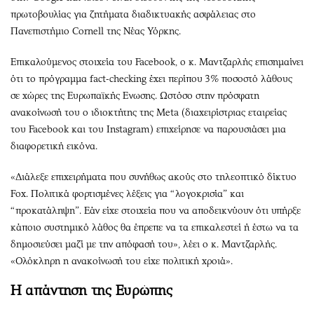
πρωτοβουλίας για ζητήματα διαδικτυακής ασφάλειας στο
Πανεπιστήμιο Cornell της Νέας Υόρκης.
Επικαλούμενος στοιχεία του Facebook, ο κ. Μαντζαρλής επισημαίνει
ότι το πρόγραμμα fact-checking έχει περίπου 3% ποσοστό λάθους
σε χώρες της Ευρωπαϊκής Ενωσης. Ωστόσο στην πρόσφατη
ανακοίνωσή του ο ιδιοκτήτης της Meta (διαχειρίστριας εταιρείας
του Facebook και του Instagram) επιχείρησε να παρουσιάσει μια
διαφορετική εικόνα.
«Διάλεξε επιχειρήματα που συνήθως ακούς στο τηλεοπτικό δίκτυο
Fox. Πολιτικά φορτισμένες λέξεις για “λογοκρισία” και
“προκατάληψη”. Εάν είχε στοιχεία που να αποδεικνύουν ότι υπήρξε
κάποιο συστημικό λάθος θα έπρεπε να τα επικαλεστεί ή έστω να τα
δημοσιεύσει μαζί με την απόφασή του», λέει ο κ. Μαντζαρλής.
«Ολόκληρη η ανακοίνωσή του είχε πολιτική χροιά».
Η απάντηση της Ευρώπης