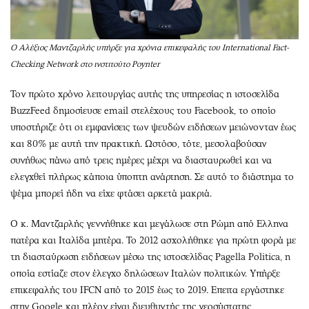
O Αλέξιος Μαντζαρλής υπήρξε για χρόνια επικεφαλής του International Fact-
Checking Network στο ινστιτούτο Poynter
Τον πρώτο χρόνο λειτουργίας αυτής της υπηρεσίας η ιστοσελίδα
BuzzFeed δημοσίευσε email στελέχους του Facebook, το οποίο
υποστήριζε ότι οι εμφανίσεις των ψευδών ειδήσεων μειώνονταν έως
και 80% με αυτή την πρακτική. Ωστόσο, τότε, μεσολαβούσαν
συνήθως πάνω από τρεις ημέρες μέχρι να διασταυρωθεί και να
ελεγχθεί πλήρως κάποια ύποπτη ανάρτηση. Σε αυτό το διάστημα το
ψέμα μπορεί ήδη να είχε φτάσει αρκετά μακριά.
Ο κ. Μαντζαρλής γεννήθηκε και μεγάλωσε στη Ρώμη από Ελληνα
πατέρα και Ιταλίδα μητέρα. Το 2012 ασχολήθηκε για πρώτη φορά με
τη διασταύρωση ειδήσεων μέσω της ιστοσελίδας Pagella Politica, η
οποία εστίαζε στον έλεγχο δηλώσεων Ιταλών πολιτικών. Υπήρξε
επικεφαλής του IFCN από το 2015 έως το 2019. Επειτα εργάστηκε
στην Google και πλέον είναι διευθυντής της νεοσύστατης