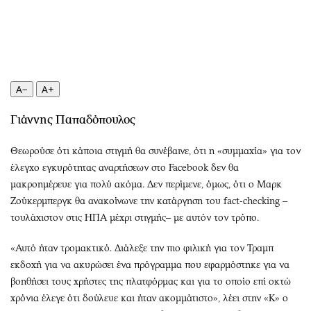
Περιβάλλον
Ταξίδια
Ελλάδα
Συνταγές
Κόσμος
Έξοδος
Παράξενα
Media
Πολιτισμός
Εκπομπές
A−
A+
Σινεμά
Wine routes
Γιάννης Παπαδόπουλος
Θέατρο-Χορός
Podcasts
Μουσική
Uncut
Θεωρούσε ότι κάποια στιγμή θα συνέβαινε, ότι η «συμμαχία» για τον
Εικαστικά
Προσφορές
έλεγχο εγκυρότητας αναρτήσεων στο Facebook δεν θα
μακροημέρευε για πολύ ακόμα. Δεν περίμενε, όμως, ότι ο Μαρκ
Βιβλίο
Προσωπικότητες στην ''Κ''
Ζούκερμπεργκ θα ανακοίνωνε την κατάργηση του fact-checking –
Χειρόγραφα
Επιστολές
τουλάχιστον στις ΗΠΑ μέχρι στιγμής– με αυτόν τον τρόπο.
«Αυτό ήταν τρομακτικό. Διάλεξε την πιο φιλική για τον Τραμπ
εκδοχή για να ακυρώσει ένα πρόγραμμα που εφαρμόστηκε για να
βοηθήσει τους χρήστες της πλατφόρμας και για το οποίο επί οκτώ
χρόνια έλεγε ότι δούλευε και ήταν ακομμάτιστο», λέει στην «Κ» ο