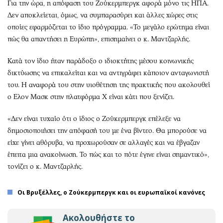
Για την ώρα, η απόφαση του Ζούκερμπεργκ αφορά μόνο τις ΗΠΑ.
Δεν αποκλείεται, όμως, να συμπαρασύρει και άλλες χώρες στις
οποίες εφαρμόζεται το ίδιο πρόγραμμα. «Το μεγάλο ερώτημα είναι
πώς θα απαντήσει η Ευρώπη», επισημαίνει ο κ. Μαντζαρλής.
Κατά τον ίδιο ήταν παράδοξο ο ιδιοκτήτης μέσου κοινωνικής
δικτύωσης να επικαλείται και να αντιγράφει κάποιον ανταγωνιστή
του. Η αναφορά του στην υιοθέτηση της πρακτικής που ακολουθεί
ο Ελον Μασκ στην πλατφόρμα Χ είναι κάτι που ξενίζει.
«Δεν είναι τυχαίο ότι ο ίδιος ο Ζούκερμπεργκ επέλεξε να
δημοσιοποιήσει την απόφασή του με ένα βίντεο. Θα μπορούσε να
είχε γίνει αθόρυβα, να προχωρούσαν σε αλλαγές και να έβγαζαν
έπειτα μια ανακοίνωση. Το πώς και το πότε έγινε είναι σημαντικό»,
τονίζει ο κ. Μαντζαρλής.
Οι Βρυξέλλες, ο Ζούκερμπεργκ και οι ευρωπαϊκοί κανόνες
Ακολουθήστε το