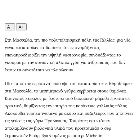
Περιβάλλον
Ταξίδια
Ελλάδα
Συνταγές
Κόσμος
Έξοδος
A−
A+
Παράξενα
Media
Πολιτισμός
Εκπομπές
Στη Μασσαλία, την πιο πολυπολιτισμική πόλη της Γαλλίας, μια νέα
Σινεμά
Wine routes
γενιά εστιατορίων «solidaires», όπως ονομάζονται,
επαναπροσδιορίζει την υψηλή γαστρονομία, συνδυάζοντας το
Θέατρο-Χορός
Podcasts
γκουρμέ με την κοινωνική αλληλεγγύη για ανθρώπους που δεν
Μουσική
Uncut
έχουν τη δυνατότητα να πληρώσουν.
Εικαστικά
Προσφορές
Βιβλίο
Προσωπικότητες στην ''Κ''
Πίσω από την περίτεχνη πρόσοψη του εστιατορίου «Le République»
στη Μασσαλία, το μεσημεριανό γεύμα σερβίρεται στους θαμώνες.
Χειρόγραφα
Επιστολές
Καπνιστός κέφαλος με βούτυρο από θαλασσινό μάραθο έρχεται ως
ορεκτικό, θυμίζοντας την ιστορία της παράκτιας γαλλικής πόλης.
Ακολουθεί τυρί καπνισμένο με άχυρο και ρυζάλευρο, που αποπνέει
τις γεύσεις της γύρω Προβηγκίας. Τουρίστες και ντόπιοι
απολαμβάνουν βιολογικά υλικά που προετοιμάζει ο σεφ
Σεμπανστιέν Ρισάρ, βραβευμένος με αστέρι Michelin.