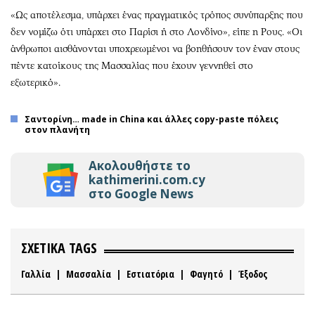
«Ως αποτέλεσμα, υπάρχει ένας πραγματικός τρόπος συνύπαρξης που
δεν νομίζω ότι υπάρχει στο Παρίσι ή στο Λονδίνο», είπε η Ρους. «Οι
άνθρωποι αισθάνονται υποχρεωμένοι να βοηθήσουν τον έναν στους
πέντε κατοίκους της Μασσαλίας που έχουν γεννηθεί στο
εξωτερικό».
Σαντορίνη… made in China και άλλες copy-paste πόλεις
στον πλανήτη
Ακολουθήστε το
kathimerini.com.cy
στο Google News
ΣΧΕΤΙΚΑ TAGS
Γαλλία
|
Μασσαλία
|
Εστιατόρια
|
Φαγητό
|
Έξοδος