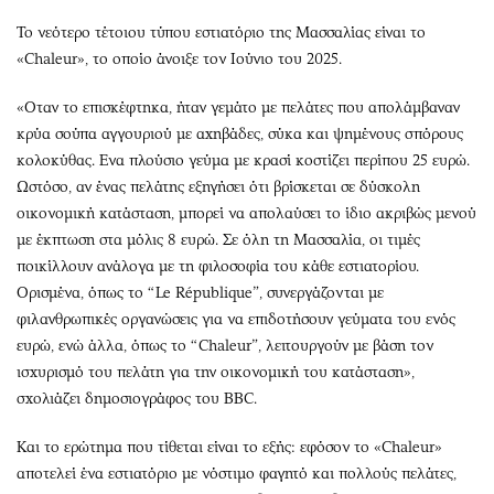
Το νεότερο τέτοιου τύπου εστιατόριο της Μασσαλίας είναι το
«Chaleur», το οποίο άνοιξε τον Ιούνιο του 2025.
«Οταν το επισκέφτηκα, ήταν γεμάτο με πελάτες που απολάμβαναν
κρύα σούπα αγγουριού με αχηβάδες, σύκα και ψημένους σπόρους
κολοκύθας. Ενα πλούσιο γεύμα με κρασί κοστίζει περίπου 25 ευρώ.
Ωστόσο, αν ένας πελάτης εξηγήσει ότι βρίσκεται σε δύσκολη
οικονομική κατάσταση, μπορεί να απολαύσει το ίδιο ακριβώς μενού
με έκπτωση στα μόλις 8 ευρώ. Σε όλη τη Μασσαλία, οι τιμές
ποικίλλουν ανάλογα με τη φιλοσοφία του κάθε εστιατορίου.
Ορισμένα, όπως το “Le République”, συνεργάζονται με
φιλανθρωπικές οργανώσεις για να επιδοτήσουν γεύματα του ενός
ευρώ, ενώ άλλα, όπως το “Chaleur”, λειτουργούν με βάση τον
ισχυρισμό του πελάτη για την οικονομική του κατάσταση»,
σχολιάζει δημοσιογράφος του BBC.
Και το ερώτημα που τίθεται είναι το εξής: εφόσον το «Chaleur»
αποτελεί ένα εστιατόριο με νόστιμο φαγητό και πολλούς πελάτες,