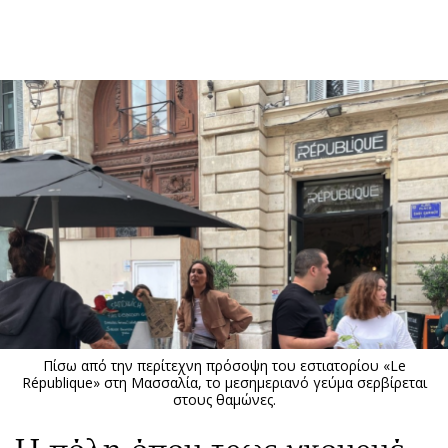
ΕΓΓΡΑΦΗ
ΕΙΣΟΔΟΣ
ΚΑΤΗΓΟΡΙΕΣ
ΣΥΝΔΕΣΗ
Κύπρος
Απόψεις
Παιδεία
Αρθρογραφία
Υγεία
The Hill
Πολιτική
Υγεία
Βουλευτικές 2026
Αγγελίες
Εκλογές 2024
Ενοικιάζονται
Πίσω από την περίτεχνη πρόσοψη του εστιατορίου «Le
Προεδρικές 2023
Πωλούνται
République» στη Μασσαλία, το μεσημεριανό γεύμα σερβίρεται
στους θαμώνες.
Δημοσκοπήσεις
Ζητούν εργασία
Διπλωματία
Θέσεις εργασίας