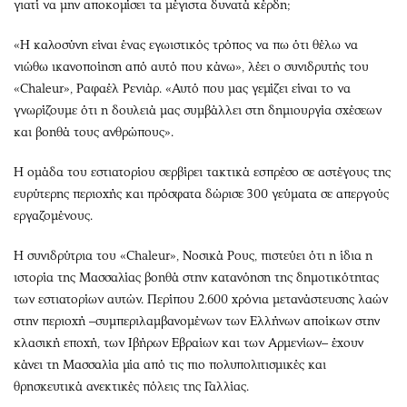
γιατί να μην αποκομίσει τα μέγιστα δυνατά κέρδη;
«Η καλοσύνη είναι ένας εγωιστικός τρόπος να πω ότι θέλω να
νιώθω ικανοποίηση από αυτό που κάνω», λέει ο συνιδρυτής του
«Chaleur», Ραφαέλ Ρενιάρ. «Αυτό που μας γεμίζει είναι το να
γνωρίζουμε ότι η δουλειά μας συμβάλλει στη δημιουργία σχέσεων
και βοηθά τους ανθρώπους».
Η ομάδα του εστιατορίου σερβίρει τακτικά εσπρέσο σε αστέγους της
ευρύτερης περιοχής και πρόσφατα δώρισε 300 γεύματα σε απεργούς
εργαζομένους.
Η συνιδρύτρια του «Chaleur», Νοσικά Ρους, πιστεύει ότι η ίδια η
ιστορία της Μασσαλίας βοηθά στην κατανόηση της δημοτικότητας
των εστιατορίων αυτών. Περίπου 2.600 χρόνια μετανάστευσης λαών
στην περιοχή –συμπεριλαμβανομένων των Ελλήνων αποίκων στην
κλασική εποχή, των Ιβήρων Εβραίων και των Αρμενίων– έχουν
κάνει τη Μασσαλία μία από τις πιο πολυπολιτισμικές και
θρησκευτικά ανεκτικές πόλεις της Γαλλίας.