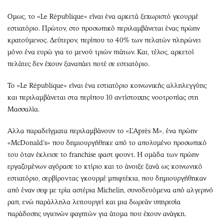
Ομως, το «Le République» είναι ένα αρκετά ξεχωριστό γκουρμέ
εστιατόριο. Πρώτον, στο προσωπικό περιλαμβάνεται ένας πρώην
κρατούμενος. Δεύτερον, περίπου το 40% των πελατών πληρώνει
μόνο ένα ευρώ για το μενού τριών πιάτων. Και, τέλος, αρκετοί
πελάτες δεν έχουν ξαναπάει ποτέ σε εστιατόριο.
Το «Le République» είναι ένα εστιατόριο κοινωνικής αλληλεγγύης
και περιλαμβάνεται στα περίπου 10 αντίστοιχης νοοτροπίας στη
Μασσαλία.
Αλλα παραδείγματα περιλαμβάνουν το «L’Après M», ένα πρώην
«McDonald’s» που δημιουργήθηκε από το απολυμένο προσωπικό
του όταν έκλεισε το franchise φαστ φουντ. Η ομάδα των πρώην
εργαζομένων αγόρασε το κτίριο και το άνοιξε ξανά ως κοινωνικό
εστιατόριο, σερβίροντας γκουρμέ μπιφτέκια, που δημιουργήθηκαν
από έναν σεφ με τρία αστέρια Michelin, συνοδευόμενα από αλγερινό
ραπ, ενώ παράλληλα λειτουργεί και μια δωρεάν υπηρεσία
παράδοσης υγιεινών φαγητών για άτομα που έχουν ανάγκη.