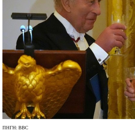
ΠΗΓΗ: ΒΒC