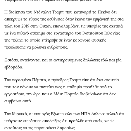
Η διοίκηση του Ντόναλντ Τραμπ, που κατηγορεί το Πεκίνο ότι
απέκρυψε το εύρος της ασθένειας όταν έκανε την εμφάνισή της στα
τέλη του 2019 στην Ουχάν, επαναλαμβάνει τις υποψίες της σχετικά
με ένα πιθανό ατύχημα στο εργαστήριο του Ινστιτούτου Ιολογίας
της πόλης, το οποίο επέτρεψε σε έναν κορωνοϊό φυσικής
προέλευσης να μολύνει ανθρώπους.
Ωστόσο, εντείνονται και οι αντικρουόμενες δηλώσεις εδώ και μία
εβδομάδα.
Την περασμένη Πέμπτη, ο πρόεδρος Τραμπ είπε ότι έχει στοιχεία
που τον κάνουν να πιστεύει πως η επιδημία προήλθε από το
εργαστήριο, την ώρα που ο Μάικ Πομπέο διαβεβαίωνε ότι δεν
συμβαίνει αυτό.
Την Κυριακή, ο υπουργός Εξωτερικών των ΗΠΑ δήλωσε τελικά ότι
υπάρχουν «τεράστιες αποδείξεις ότι προήλθε από εκεί», χωρίς
εντούτοις να τις παρουσιάσει δημοσίως.