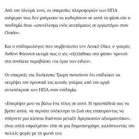
Από την πλευρά τους, οι υπηρεσίες πληροφοριών των ΗΠΑ
ανέφεραν πως δεν μπόρεσαν να καθορίσουν σε αυτή τη φάση εάν η
πανδημία ήταν «αποτέλεσμα ενός ατυχήματος σε εργαστήριο στην
Ουχάν».
Και ο επιδημιολόγος που συμβουλεύει τον Λευκό Οίκο, ο γιατρός
Άνθονι Φάουτσι εκτιμά πως ο ιός «εξελίχθηκε στη φύση» προτού
στη συνέχεια παραβιάσει «τα όρια των ειδών».
Οι επικριτές της διοίκησης Τραμπ πιστεύουν ότι επιδιώκει να
εκτρέψει την προσοχή της κοινής γνώμης από την αργή
ανταπόκριση των ΗΠΑ στην επιδημία.
«Επιτρέψτε μου να βάλω ένα τέλος σε αυτό. Η προσπάθειά σας να
βρείτε απλά, να περνάτε ολόκληρη τη ζωή σας επιχειρώντας να
σπέρνετε μια κάποια διχόνοια μεταξύ Αμερικανών αξιωματούχων...
είναι απλά εσφαλμένη» είπε σε μια δημοσιογράφο, καλύπτωντάς την
πολλές φορές με τη φωνή του.