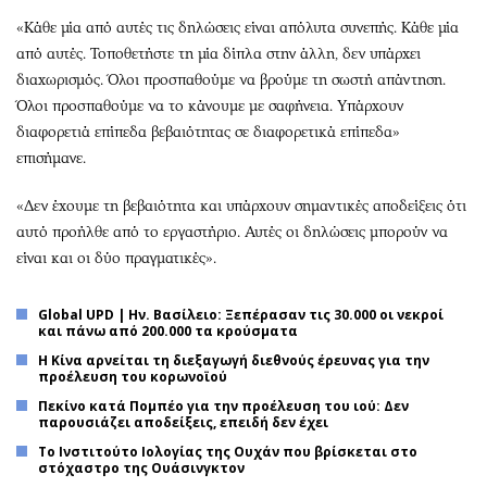
«Κάθε μία από αυτές τις δηλώσεις είναι απόλυτα συνεπής. Κάθε μία
από αυτές. Τοποθετήστε τη μία δίπλα στην άλλη, δεν υπάρχει
διαχωρισμός. Όλοι προσπαθούμε να βρούμε τη σωστή απάντηση.
Όλοι προσπαθούμε να το κάνουμε με σαφήνεια. Υπάρχουν
διαφορετιά επίπεδα βεβαιότητας σε διαφορετικά επίπεδα»
επισήμανε.
«Δεν έχουμε τη βεβαιότητα και υπάρχουν σημαντικές αποδείξεις ότι
αυτό προήλθε από το εργαστήριο. Αυτές οι δηλώσεις μπορούν να
είναι και οι δύο πραγματικές».
Global UPD | Ην. Βασίλειο: Ξεπέρασαν τις 30.000 οι νεκροί
και πάνω από 200.000 τα κρούσματα
Η Κίνα αρνείται τη διεξαγωγή διεθνούς έρευνας για την
προέλευση του κορωνοϊού
Πεκίνο κατά Πομπέο για την προέλευση του ιού: Δεν
παρουσιάζει αποδείξεις, επειδή δεν έχει
Το Ινστιτούτο Ιολογίας της Oυχάν που βρίσκεται στο
στόχαστρο της Ουάσινγκτον