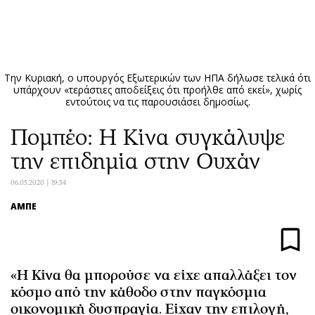
ΕΓΓΡΑΦΗ
ΕΙΣΟΔΟΣ
Την Κυριακή, ο υπουργός Εξωτερικών των ΗΠΑ δήλωσε τελικά ότι
υπάρχουν «τεράστιες αποδείξεις ότι προήλθε από εκεί», χωρίς
εντούτοις να τις παρουσιάσει δημοσίως.
ΚΑΤΗΓΟΡΙΕΣ
ΣΥΝΔΕΣΗ
Πομπέο: Η Κίνα συγκάλυψε
Κύπρος
Απόψεις
την επιδημία στην Ουχάν
Παιδεία
Αρθρογραφία
06.05.2020 | 19:54
Υγεία
The Hill
Πολιτική
Υγεία
ΑΜΠΕ
Βουλευτικές 2026
Αγγελίες
Εκλογές 2024
Ενοικιάζονται
Προεδρικές 2023
Πωλούνται
«Η Κίνα θα μπορούσε να είχε απαλλάξει τον
Δημοσκοπήσεις
Ζητούν εργασία
κόσμο από την κάθοδο στην παγκόσμια
οικονομική δυσπραγία. Είχαν την επιλογή,
Διπλωματία
Θέσεις εργασίας