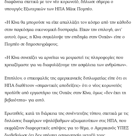
Περιβάλλον
Ταξίδια
διαφάνεια σχετικά με τον νέο κορωνοϊό, δήλωσε σήμερα ο
υπουργός Εξωτερικών των ΗΠΑ Μάικ Πομπέο.
Ελλάδα
Συνταγές
Κόσμος
Έξοδος
«Η Κίνα θα μπορούσε να είχε απαλλάξει τον κόσμο από την κάθοδο
Παράξενα
Media
στην παγκόσμια οικονομική δυσπραγία. Είχαν την επιλογή, αντ’
Πολιτισμός
Εκπομπές
αυτού, όμως, η Κίνα συγκάλυψε την επιδημία στην Ουχάν» είπε ο
Πομπέο σε δημοσιογράφους.
Σινεμά
Wine routes
Θέατρο-Χορός
Podcasts
«Η Κίνα συνεχίζει να αρνείται να μοιραστεί τις πληροφορίες που
Μουσική
Uncut
χρειαζόμαστε για να διαφυλάξουμε την ασφάλεια των ανθρώπων».
Εικαστικά
Προσφορές
Επιπλέον, ο επικεφαλής της αμερικανικής διπλωματίας είπε ότι οι
Βιβλίο
Προσωπικότητες στην ''Κ''
ΗΠΑ διαθέτουν «σημαντικές αποδείξεις» ότι ο νέος κορωνοϊός
Χειρόγραφα
Επιστολές
προήλθε από εργαστήριο της Ουχάν, στην Κίνα, όμως «δεν έχει τη
βεβαιότητα» για αυτό.
Ερωτηθείς, κατά τη διάρκεια της συνέντευξης τύπου, σχετικά με τις
δηλώσεις διαφόρων υψηλόβαθμων αξιωματούχων στις ΗΠΑ, που
εκφράζουν διαφορετικές απόψεις για το θέμα, ο Αμερικανός ΥΠΕΞ
διαβεβαίωσε ότι δεν υπάρχει ασυναρτησία μεταξύ τους.