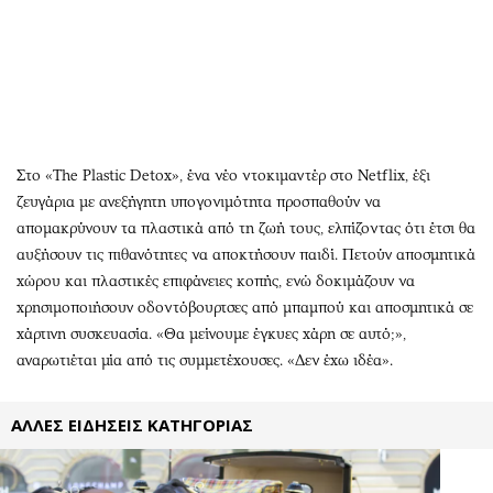
Περιβάλλον
Ταξίδια
Ελλάδα
Συνταγές
Κόσμος
Έξοδος
Παράξενα
Media
Πολιτισμός
Εκπομπές
Σινεμά
Wine routes
Στο «The Plastic Detox», ένα νέο ντοκιμαντέρ στο Netflix, έξι
Θέατρο-Χορός
Podcasts
ζευγάρια με ανεξήγητη υπογονιμότητα προσπαθούν να
απομακρύνουν τα πλαστικά από τη ζωή τους, ελπίζοντας ότι έτσι θα
Μουσική
Uncut
αυξήσουν τις πιθανότητες να αποκτήσουν παιδί. Πετούν αποσμητικά
Εικαστικά
Προσφορές
χώρου και πλαστικές επιφάνειες κοπής, ενώ δοκιμάζουν να
Βιβλίο
Προσωπικότητες στην ''Κ''
χρησιμοποιήσουν οδοντόβουρτσες από μπαμπού και αποσμητικά σε
Χειρόγραφα
Επιστολές
χάρτινη συσκευασία. «Θα μείνουμε έγκυες χάρη σε αυτό;»,
αναρωτιέται μία από τις συμμετέχουσες. «Δεν έχω ιδέα».
ΑΛΛΕΣ ΕΙΔΗΣΕΙΣ ΚΑΤΗΓΟΡΙΑΣ