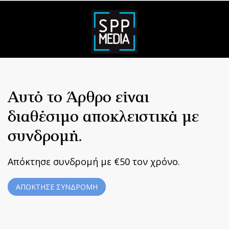
Αυτό το Άρθρο είναι
διαθέσιμο αποκλειστικά με
συνδρομή.
Απόκτησε συνδρομή με €50 τον χρόνο.
ΑΠΟΚΤΗΣΕ ΣΥΝΔΡΟΜΗ
Home
|
Terms & Conditions
|
Privacy Policy
|
About Us
|
Contact
Us
BUILT BY BDIGITAL
| ADA CMS |
POWERED BY WEBSTUDIO