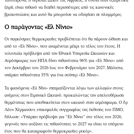
Ταυτόχρονα, η περιοχή Σαχέλ της Αφρικής, η οποία ήταν εξαιρετικά
ξηρή, είναι πιθανό να δεχθεί περισσότερες από τις κανονικές
βροχοπτώσεις και αυτό θα μπορούσε να οδηγήσει σε πλημμύρες.
Ο παράγοντας «Ελ Νίνιο»
Οι παγκόσμιες θερμοκρασίες προβλέπεται ότι θα πάρουν ώθηση και
από το «Ελ Νίνιο», που αναμένεται μέχρι το τέλος του έτους. Η
τελευταία πρόβλεψη από την Εθνική Υπηρεσία Ωκεανών και
Ατμόσφαιρας των ΗΠΑ δίνει πιθανότητα 96% για «Ελ Νίνιο» από
τον Δεκέμβριο του 2026 έως τον Φεβρουάριο του 2027. Μάλιστα,
υπάρχει πιθανότητα 35% για ένα σούπερ «Ελ Νίνιο».
Τα φαινόμενα «Ελ Νίνι» σχηματίζονται λόγω των αλλαγών στους
ανέμους στον Ειρηνικό Ωκεανό, προκαλώντας την απελευθέρωση
θερμότητας που αποθηκεύεται στον ωκεανό στην ατμόσφαιρα. Ο δρ
Λέον Χέρμανσον, επικεφαλής συγγραφέας της έκθεσης του ΠΜΟ,
δήλωσε: «Υπάρχει πρόβλεψη για “Ελ Νίνιο” στο τέλος του 2026,
γεγονός που αυξάνει τις πιθανότητες το 2027 να είναι το επόμενο
έτος που θα καταγραφούν θερμοκρασίες-ρεκόρ».