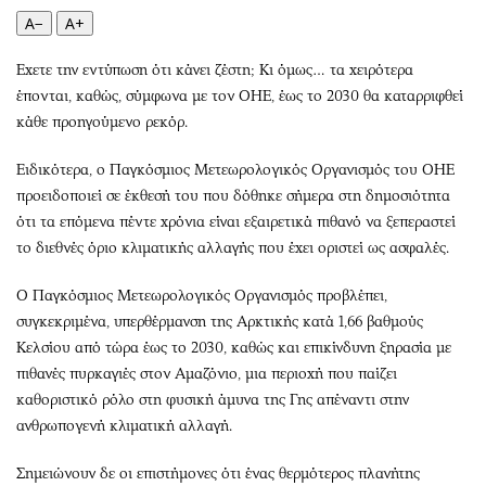
Περιβάλλον
Ταξίδια
A−
A+
Ελλάδα
Συνταγές
Κόσμος
Έξοδος
Εχετε την εντύπωση ότι κάνει ζέστη; Κι όμως… τα χειρότερα
έπονται, καθώς, σύμφωνα με τον ΟΗΕ, έως το 2030 θα καταρριφθεί
Παράξενα
Media
κάθε προηγούμενο ρεκόρ.
Πολιτισμός
Εκπομπές
Σινεμά
Wine routes
Ειδικότερα, ο Παγκόσμιος Μετεωρολογικός Οργανισμός του ΟΗΕ
Θέατρο-Χορός
Podcasts
προειδοποιεί σε έκθεσή του που δόθηκε σήμερα στη δημοσιότητα
ότι τα επόμενα πέντε χρόνια είναι εξαιρετικά πιθανό να ξεπεραστεί
Μουσική
Uncut
το διεθνές όριο κλιματικής αλλαγής που έχει οριστεί ως ασφαλές.
Εικαστικά
Προσφορές
Βιβλίο
Προσωπικότητες στην ''Κ''
Ο Παγκόσμιος Μετεωρολογικός Οργανισμός προβλέπει,
Χειρόγραφα
Επιστολές
συγκεκριμένα, υπερθέρμανση της Αρκτικής κατά 1,66 βαθμούς
Κελσίου από τώρα έως το 2030, καθώς και επικίνδυνη ξηρασία με
πιθανές πυρκαγιές στον Αμαζόνιο, μια περιοχή που παίζει
καθοριστικό ρόλο στη φυσική άμυνα της Γης απέναντι στην
ανθρωπογενή κλιματική αλλαγή.
Σημειώνουν δε οι επιστήμονες ότι ένας θερμότερος πλανήτης