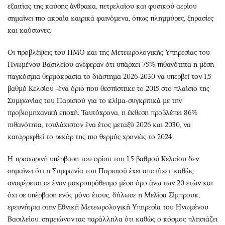
εξαιτίας της καύσης άνθρακα, πετρελαίου και φυσικού αερίου
σημαίνει πιο ακραία καιρικά φαινόμενα, όπως πλημμύρες, ξηρασίες
και καύσωνες.
Οι προβλέψεις του ΠΜΟ και της Μετεωρολογικής Υπηρεσίας του
Ηνωμένου Βασιλείου ανέφεραν ότι υπάρχει 75% πιθανότητα η μέση
παγκόσμια θερμοκρασία το διάστημα 2026-2030 να υπερβεί τον 1,5
βαθμό Κελσίου -ένα όριο που θεσπίστηκε το 2015 στο πλαίσιο της
Συμφωνίας του Παρισιού για το κλίμα-συγκριτικά με την
προβιομηχανική εποχή. Ταυτόχρονα, η έκθεση προβλέπει 86%
πιθανότητα, τουλάχιστον ένα έτος μεταξύ 2026 και 2030, να
καταρριφθεί το ρεκόρ της πιο θερμής χρονιάς το 2024.
Η προσωρινή υπέρβαση του ορίου του 1,5 βαθμού Κελσίου δεν
σημαίνει ότι η Συμφωνία του Παρισιού έχει αποτύχει, καθώς
αναφέρεται σε έναν μακροπρόθεσμο μέσο όρο άνω των 20 ετών και
όχι σε υπέρβαση ενός μόνο έτους, δήλωσε η Μελίσα Σίμπρουκ,
ερευνήτρια στην Εθνική Μετεωρολογική Υπηρεσία του Ηνωμένου
Βασιλείου, σημειώνοντας παράλληλα ότι καθώς ο κόσμος πλησιάζει