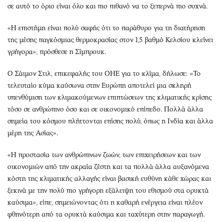
σε αυτό το όριο είναι όλο και πιο πιθανό να το ξεπερνά πιο συχνά.
«Η επιστήμη είναι πολύ σαφής ότι το παράθυρο για τη διατήρηση
της μέσης παγκόσμιας θερμοκρασίας στον 1,5 βαθμό Κελσίου κλείνει
γρήγορα», πρόσθεσε η Σίμπρουκ.
Ο Σάιμον Στιλ, επικεφαλής του ΟΗΕ για το κλίμα, δήλωσε: «Το
τελευταίο κύμα καύσωνα στην Ευρώπη αποτελεί μια σκληρή
υπενθύμιση των κλιμακούμενων επιπτώσεων της κλιματικής κρίσης
τόσο σε ανθρώπινο όσο και σε οικονομικό επίπεδο. Πολλά άλλα
σημεία του κόσμου πλήττονται επίσης πολύ, όπως η Ινδία και άλλα
μέρη της Ασίας».
«Η προστασία των ανθρώπινων ζωών, των επιχειρήσεων και των
οικονομιών από την ακραία ζέστη και τα πολλά άλλα αυξανόμενα
κόστη της κλιματικής αλλαγής είναι βασική ευθύνη κάθε χώρας και
ξεκινά με την πολύ πιο γρήγορη εξάλειψη του εθισμού στα ορυκτά
καύσιμα», είπε, σημειώνοντας ότι η καθαρή ενέργεια είναι πλέον
φθηνότερη από τα ορυκτά καύσιμα και ταχύτερη στην παραγωγή.