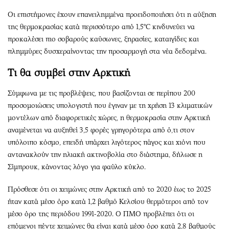
Οι επιστήμονες έχουν επανειλημμένα προειδοποιήσει ότι η αύξηση
της θερμοκρασίας κατά περισσότερο από 1,5°C κινδυνεύει να
προκαλέσει πιο σοβαρούς καύσωνες, ξηρασίες, καταιγίδες και
πλημμύρες δυσχεραίνοντας την προσαρμογή στα νέα δεδομένα.
Τι θα συμβεί στην Αρκτική
Σύμφωνα με τις προβλέψεις, που βασίζονται σε περίπου 200
προσομοιώσεις υπολογιστή που έγιναν με τη χρήση 13 κλιματικών
μοντέλων από διαφορετικές χώρες, η θερμοκρασία στην Αρκτική
αναμένεται να αυξηθεί 3,5 φορές γρηγορότερα από ό,τι στον
υπόλοιπο κόσμο, επειδή υπάρχει λιγότερος πάγος και χιόνι που
αντανακλούν την ηλιακή ακτινοβολία στο διάστημα, δήλωσε η
Σίμπρουκ, κάνοντας λόγο για φαύλο κύκλο.
Πρόσθεσε ότι οι χειμώνες στην Αρκτική από το 2020 έως το 2025
ήταν κατά μέσο όρο κατά 1,2 βαθμό Κελσίου θερμότεροι από τον
μέσο όρο της περιόδου 1991-2020. Ο ΠΜΟ προβλέπει ότι οι
επόμενοι πέντε χειμώνες θα είναι κατά μέσο όρο κατά 2,8 βαθμούς