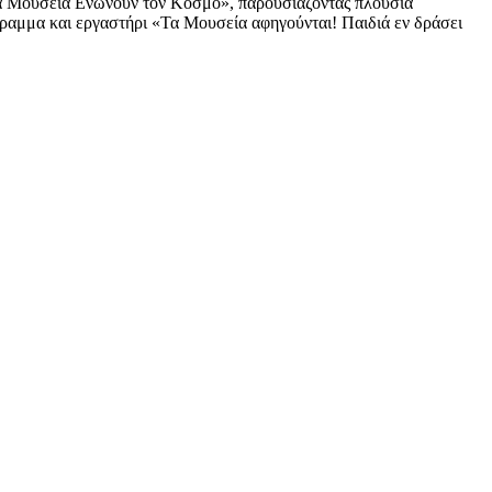
Τα Μουσεία Ενώνουν τον Κόσμο», παρουσιάζοντας πλούσια
ραμμα και εργαστήρι «Τα Μουσεία αφηγούνται! Παιδιά εν δράσει