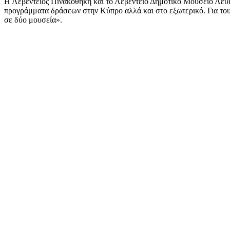
Η Λεβέντειος Πινακοθήκη και το Λεβέντειο Δημοτικό Μουσείο Λευ
προγράμματα δράσεων στην Κύπρο αλλά και στο εξωτερικό. Για του
σε δύο μουσεία».