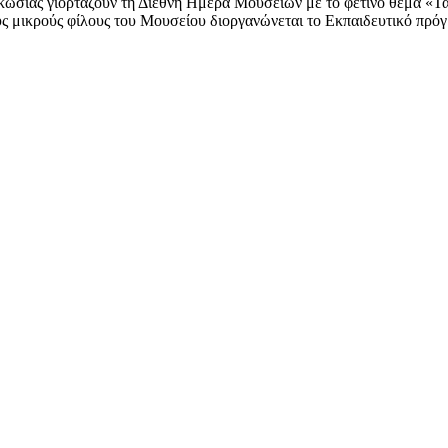
κωσίας γιορτάζουν τη Διεθνή Ημέρα Μουσείων με το φετινό θέμα «
ς μικρούς φίλους του Μουσείου διοργανώνεται το Εκπαιδευτικό πρόγ