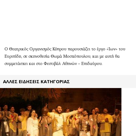
Περιβάλλον
Ταξίδια
Ελλάδα
Συνταγές
Κόσμος
Έξοδος
Παράξενα
Media
Πολιτισμός
Εκπομπές
Σινεμά
Wine routes
Ο Θεατρικός Οργανισμός Κύπρου παρουσιάζει το έργο «Ίων» του
Θέατρο-Χορός
Podcasts
Ευριπίδη, σε σκηνοθεσία Θωμά Μοσχόπουλου, και με αυτή θα
Μουσική
Uncut
συμμετάσχει και στο Φεστιβάλ Αθηνών – Επιδαύρου.
Εικαστικά
Προσφορές
Βιβλίο
Προσωπικότητες στην ''Κ''
ΑΛΛΕΣ ΕΙΔΗΣΕΙΣ ΚΑΤΗΓΟΡΙΑΣ
Χειρόγραφα
Επιστολές