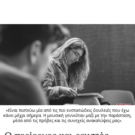
ΕΓΓΡΑΦΗ
ΕΙΣΟΔΟΣ
ΚΑΤΗΓΟΡΙΕΣ
ΣΥΝΔΕΣΗ
Κύπρος
Απόψεις
Παιδεία
Αρθρογραφία
Υγεία
The Hill
Πολιτική
Υγεία
Βουλευτικές 2026
Αγγελίες
Εκλογές 2024
Ενοικιάζονται
«Είναι πιστεύω μία από τις πιο ενστικτώδεις δουλειές που έχω
Προεδρικές 2023
Πωλούνται
κάνει μέχρι σήμερα. Η μουσική γεννιόταν μαζί με την παράσταση,
μέσα από τις πρόβες και τις συνεχείς ανακαλύψεις μας».
Δημοσκοπήσεις
Ζητούν εργασία
Διπλωματία
Θέσεις εργασίας