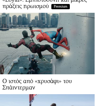
πράξεις ηρωισμού
Premium
Ο ιστός από «χρυσάφι» του
Σπάιντερμαν