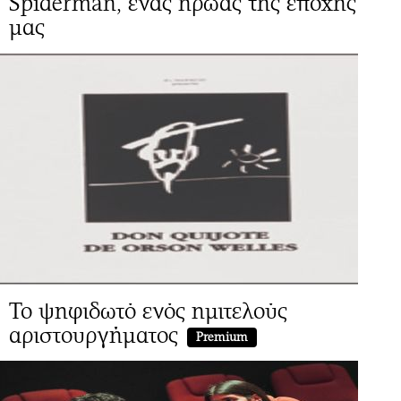
Spiderman, ένας ήρωας της εποχής
μας
Το ψηφιδωτό ενός ημιτελούς
αριστουργήματος
Premium