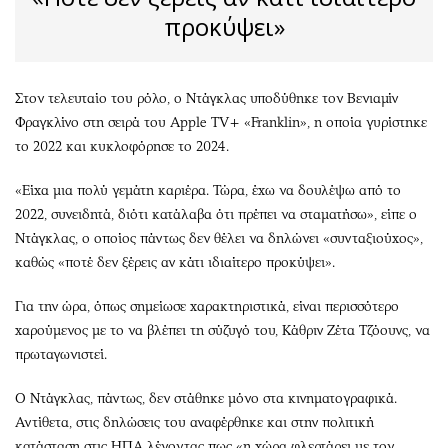
προκύψει»
Στον τελευταίο του ρόλο, ο Ντάγκλας υποδύθηκε τον Βενιαμίν
Φραγκλίνο στη σειρά του Apple TV+ «Franklin», η οποία γυρίστηκε
το 2022 και κυκλοφόρησε το 2024.
«Είχα μια πολύ γεμάτη καριέρα. Τώρα, έχω να δουλέψω από το
2022, συνειδητά, διότι κατάλαβα ότι πρέπει να σταματήσω», είπε ο
Ντάγκλας, ο οποίος πάντως δεν θέλει να δηλώνει «συνταξιούχος»,
καθώς «ποτέ δεν ξέρεις αν κάτι ιδιαίτερο προκύψει».
Για την ώρα, όπως σημείωσε χαρακτηριστικά, είναι περισσότερο
χαρούμενος με το να βλέπει τη σύζυγό του, Κάθριν Ζέτα Τζόουνς, να
πρωταγωνιστεί.
Ο Ντάγκλας, πάντως, δεν στάθηκε μόνο στα κινηματογραφικά.
Αντίθετα, στις δηλώσεις του αναφέρθηκε και στην πολιτική
κατάσταση στις ΗΠΑ λέγοντας πως «η χώρα φλερτάρει με τον