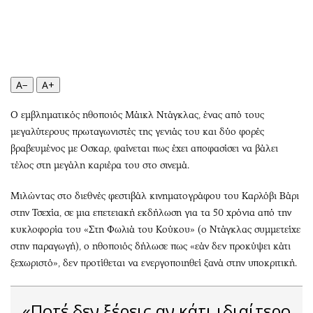
Περιβάλλον
Ταξίδια
Ελλάδα
Συνταγές
Κόσμος
Έξοδος
Παράξενα
Media
A−
A+
Πολιτισμός
Εκπομπές
Σινεμά
Wine routes
Ο εμβληματικός ηθοποιός Μάικλ Ντάγκλας, ένας από τους
Θέατρο-Χορός
Podcasts
μεγαλύτερους πρωταγωνιστές της γενιάς του και δύο φορές
Μουσική
Uncut
βραβευμένος με Οσκαρ, φαίνεται πως έχει αποφασίσει να βάλει
τέλος στη μεγάλη καριέρα του στο σινεμά.
Εικαστικά
Προσφορές
Βιβλίο
Προσωπικότητες στην ''Κ''
Μιλώντας στο διεθνές φεστιβάλ κινηματογράφου του Καρλόβι Βάρι
Χειρόγραφα
Επιστολές
στην Τσεχία, σε μια επετειακή εκδήλωση για τα 50 χρόνια από την
κυκλοφορία του «Στη Φωλιά του Κούκου» (ο Ντάγκλας συμμετείχε
στην παραγωγή), ο ηθοποιός δήλωσε πως «εάν δεν προκύψει κάτι
ξεχωριστό», δεν προτίθεται να ενεργοποιηθεί ξανά στην υποκριτική.
«Ποτέ δεν ξέρεις αν κάτι ιδιαίτερο