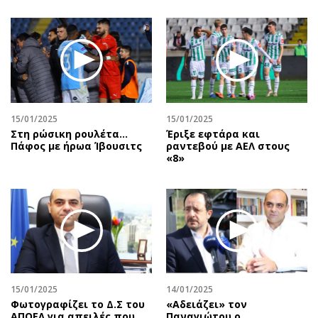
15/01/2025
15/01/2025
Στη ρώσικη ρουλέτα...
Έριξε εφτάρα και
Πάφος με ήρωα Ίβουσιτς
ραντεβού με ΑΕΛ στους
«8»
15/01/2025
14/01/2025
Φωτογραφίζει το Δ.Σ του
«Αδειάζει» τον
ΑΠΟΕΛ για απειλές που
Παναγιώτου ο