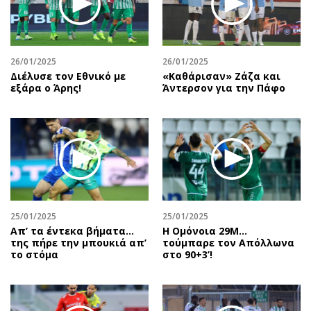
Περιβάλλον
Ταξίδια
Ελλάδα
Συνταγές
Κόσμος
Έξοδος
26/01/2025
26/01/2025
Παράξενα
Media
Διέλυσε τον Εθνικό με
«Καθάρισαν» Ζάζα και
Πολιτισμός
Εκπομπές
εξάρα ο Άρης!
Άντερσον για την Πάφο
Σινεμά
Wine routes
Θέατρο-Χορός
Podcasts
Μουσική
Uncut
Εικαστικά
Προσφορές
Βιβλίο
Προσωπικότητες στην ''Κ''
Χειρόγραφα
Επιστολές
25/01/2025
25/01/2025
Απ’ τα έντεκα βήματα…
Η Ομόνοια 29Μ...
της πήρε την μπουκιά απ’
τούμπαρε τον Απόλλωνα
το στόμα
στο 90+3’!