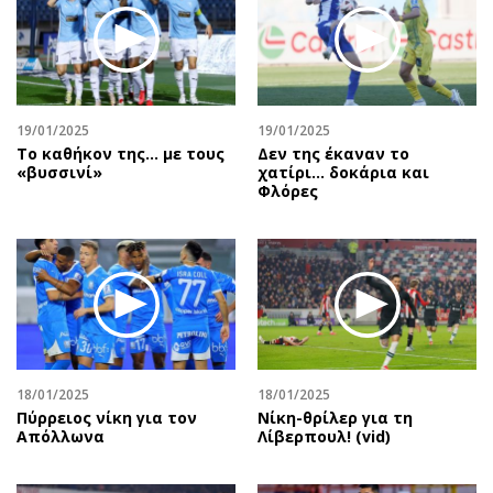
19/01/2025
19/01/2025
Το καθήκον της… με τους
Δεν της έκαναν το
«βυσσινί»
χατίρι… δοκάρια και
Φλόρες
18/01/2025
18/01/2025
Πύρρειος νίκη για τον
Νίκη-θρίλερ για τη
Απόλλωνα
Λίβερπουλ! (vid)