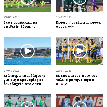
Αθλητισμός
Geek
Κύπρος
Νέα
29/01/2025
28/01/2025
Ελλάδα
Κινητά-tablets
Στα ημιτελικά... με
Κεφάτη, ορεξάτη… έφυγε
Διεθνή
Social
επίδειξη δύναμης
στους «4»
Κληρώσεις Allwyn
Αυτοκίνηση
Οικονομική
Αφιερώματα
Οικονομία
Πολιτική
Real Estate
Οικονομία
Επιχειρήσεις
Γενικά
Αγορές
Αναδρομές
27/01/2025
26/01/2025
Money Review
Πρόσωπα
Διάταγμα κατεδάφισης
Εφτάσφαιρος πριν τον
για τις παρανομίες σε
τελικό με την Πάφο ο
AstroBank Properties
Περιβάλλον
ξενοδοχείο στο Λατσί
ΑΠΟΕΛ
Trends
Good Life
Ενέργεια
Γυναίκα
Ναυτιλία
Showbiz