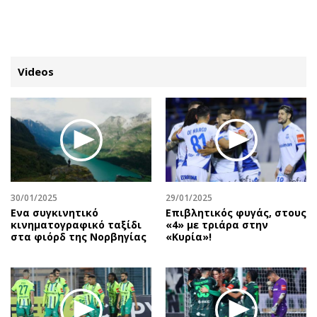
ΕΓΓΡΑΦΗ
ΕΙΣΟΔΟΣ
Videos
ΚΑΤΗΓΟΡΙΕΣ
ΣΥΝΔΕΣΗ
Κύπρος
Απόψεις
Παιδεία
Αρθρογραφία
Υγεία
The Hill
30/01/2025
29/01/2025
Πολιτική
Υγεία
Ενα συγκινητικό
Επιβλητικός φυγάς, στους
κινηματογραφικό ταξίδι
«4» με τριάρα στην
Βουλευτικές 2026
Αγγελίες
στα φιόρδ της Νορβηγίας
«Κυρία»!
Εκλογές 2024
Ενοικιάζονται
Προεδρικές 2023
Πωλούνται
Δημοσκοπήσεις
Ζητούν εργασία
Διπλωματία
Θέσεις εργασίας