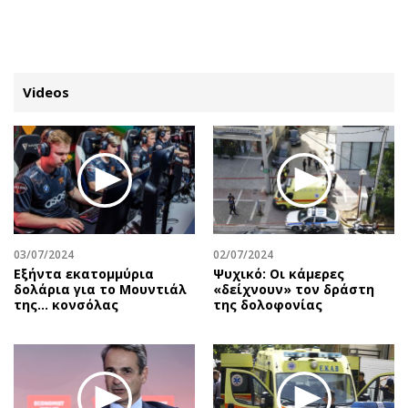
ΕΓΓΡΑΦΗ
ΕΙΣΟΔΟΣ
Videos
ΚΑΤΗΓΟΡΙΕΣ
ΣΥΝΔΕΣΗ
Κύπρος
Απόψεις
Παιδεία
Αρθρογραφία
Υγεία
The Hill
03/07/2024
02/07/2024
Πολιτική
Υγεία
Εξήντα εκατομμύρια
Ψυχικό: Οι κάμερες
δολάρια για το Μουντιάλ
«δείχνουν» τον δράστη
Βουλευτικές 2026
Αγγελίες
της... κονσόλας
της δολοφονίας
Εκλογές 2024
Ενοικιάζονται
Προεδρικές 2023
Πωλούνται
Δημοσκοπήσεις
Ζητούν εργασία
Διπλωματία
Θέσεις εργασίας