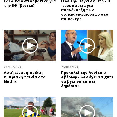
Γαλλικά αντιαρματικά για
Είδε την Ολγκίν ο ΠτΔ - Η
την ΕΦ (βίντεο)
προσπάθεια για
επανέναρξη των
διαπραγματεύσεων στο
επίκεντρο
26/06/2024
25/06/2024
Αυτή είναι η πρώτη
Προκαλεί την Αννίτα ο
κυπριακή ταινία στο
Αβέρωφ - «Αν έχει τα guts
Netflix
να βγει να τα πει
δημόσια»