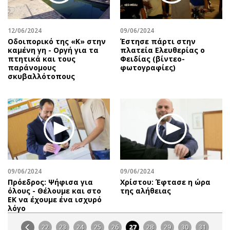
12/06/2024
09/06/2024
Οδοιπορικό της «Κ» στην
Έστησε πάρτι στην
καμένη γη - Οργή για τα
πλατεία Ελευθερίας ο
πτητικά και τους
Φειδίας (βίντεο-
παράνομους
φωτογραφίες)
σκυβαλλότοπους
09/06/2024
09/06/2024
Πρόεδρος: Ψήφισα για
Χρίστου: Έφτασε η ώρα
όλους - Θέλουμε και στο
της αλήθειας
ΕΚ να έχουμε ένα ισχυρό
λόγο
22
23
24
25
26
27
28
29
30
31