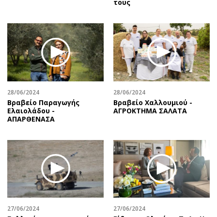
τους
Περιβάλλον
Ταξίδια
Ελλάδα
Συνταγές
Κόσμος
Έξοδος
Παράξενα
Media
Πολιτισμός
Εκπομπές
Σινεμά
Wine routes
Θέατρο-Χορός
Podcasts
28/06/2024
28/06/2024
Μουσική
Uncut
Βραβείο Παραγωγής
Βραβείο Χαλλουμιού -
Ελαιολάδου -
ΑΓΡΟΚΤΗΜΑ ΣΑΛΑΤΑ
Εικαστικά
Προσφορές
ΑΠΑΡΘΕΝΑΣΑ
Βιβλίο
Προσωπικότητες στην ''Κ''
Χειρόγραφα
Επιστολές
27/06/2024
27/06/2024