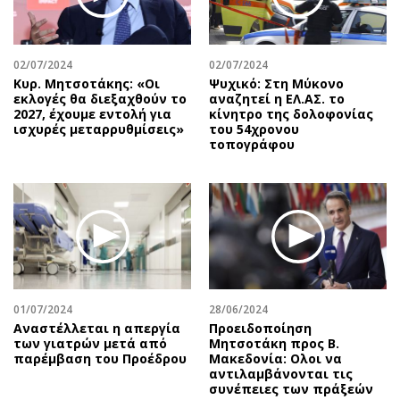
Αθλητισμός
Geek
Κύπρος
Νέα
02/07/2024
02/07/2024
Ελλάδα
Κινητά-tablets
Κυρ. Μητσοτάκης: «Οι
Ψυχικό: Στη Μύκονο
Διεθνή
Social
εκλογές θα διεξαχθούν το
αναζητεί η ΕΛ.ΑΣ. το
2027, έχουμε εντολή για
κίνητρο της δολοφονίας
Κληρώσεις Allwyn
Αυτοκίνηση
ισχυρές μεταρρυθμίσεις»
του 54χρονου
τοπογράφου
Οικονομική
Αφιερώματα
Οικονομία
Πολιτική
Real Estate
Οικονομία
Επιχειρήσεις
Γενικά
Αγορές
Αναδρομές
Money Review
Πρόσωπα
AstroBank Properties
Περιβάλλον
01/07/2024
28/06/2024
Trends
Good Life
Αναστέλλεται η απεργία
Προειδοποίηση
των γιατρών μετά από
Μητσοτάκη προς Β.
Ενέργεια
Γυναίκα
παρέμβαση του Προέδρου
Μακεδονία: Ολοι να
αντιλαμβάνονται τις
Ναυτιλία
Showbiz
συνέπειες των πράξεών