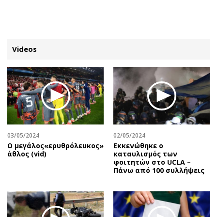
ΕΓΓΡΑΦΗ
ΕΙΣΟΔΟΣ
Videos
ΚΑΤΗΓΟΡΙΕΣ
ΣΥΝΔΕΣΗ
Κύπρος
Απόψεις
Παιδεία
Αρθρογραφία
Υγεία
The Hill
03/05/2024
02/05/2024
Πολιτική
Υγεία
O μεγάλος«ερυθρόλευκος»
Εκκενώθηκε ο
άθλος (vid)
καταυλισμός των
Βουλευτικές 2026
Αγγελίες
φοιτητών στο UCLA –
Εκλογές 2024
Ενοικιάζονται
Πάνω από 100 συλλήψεις
Προεδρικές 2023
Πωλούνται
Δημοσκοπήσεις
Ζητούν εργασία
Διπλωματία
Θέσεις εργασίας