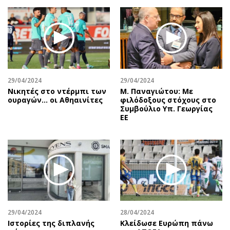
Περιβάλλον
Ταξίδια
Ελλάδα
Συνταγές
Κόσμος
Έξοδος
Παράξενα
Media
Πολιτισμός
Εκπομπές
Σινεμά
Wine routes
29/04/2024
29/04/2024
Νικητές στο ντέρμπι των
Μ. Παναγιώτου: Με
Θέατρο-Χορός
Podcasts
ουραγών… οι Αθηαινίτες
φιλόδοξους στόχους στο
Μουσική
Uncut
Συμβούλιο Υπ. Γεωργίας
ΕΕ
Εικαστικά
Προσφορές
Βιβλίο
Προσωπικότητες στην ''Κ''
Χειρόγραφα
Επιστολές
29/04/2024
28/04/2024
Ιστορίες της διπλανής
Κλείδωσε Ευρώπη πάνω