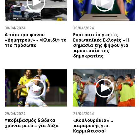
Αθλητισμός
Geek
Κύπρος
Νέα
Ελλάδα
Κινητά-tablets
30/04/2024
30/04/2024
Διεθνή
Social
Απόπειρα φόνου
Εκστρατεία για τις
«Δημητρούι» - «Κλειδί» το
Eυρωπαϊκές Eκλογές – Η
Κληρώσεις Allwyn
Αυτοκίνηση
11ο πρόσωπο
σημασία της ψήφου για
προστασία της
Οικονομική
Αφιερώματα
δημοκρατίας
Οικονομία
Πολιτική
Real Estate
Οικονομία
Επιχειρήσεις
Γενικά
Αγορές
Αναδρομές
Money Review
Πρόσωπα
AstroBank Properties
Περιβάλλον
29/04/2024
29/04/2024
Trends
Good Life
Υποβιβασμός δώδεκα
«Κουλουράκια»…
Ενέργεια
Γυναίκα
χρόνια μετά... για Δόξα
παραμονής για
Καρμιώτισσα!
Ναυτιλία
Showbiz