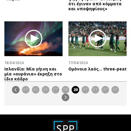
ότι έγιναν από κόμματα
και υποψηφίους»
18/04/2024
17/04/2024
Ισλανδία: Μία γήινη και
Oμόνοια λαός… three-peat
μία «ουράνια» έκρηξη στο
ίδιο κάδρο
24
25
26
27
28
29
30
31
32
33