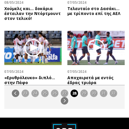
08/05/2024
07/05/2024
Χούμελς και... δοκάρια
Τελευταίο στο Δασάκι…
έστειλαν την Ντόρτμουντ
με τρίποντο επί της ΑΕΛ
στον τελικό!
07/05/2024
07/05/2024
«Ερυθρόλευκο» διπλό…
Αποχαιρετά με εντός
στην Πάφο
έδρας τριάρα
23
24
25
26
27
28
29
30
31
32