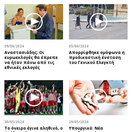
Περιβάλλον
Ταξίδια
Ελλάδα
Συνταγές
Κόσμος
Έξοδος
Παράξενα
Media
Πολιτισμός
Εκπομπές
Σινεμά
Wine routes
09/06/2024
05/06/2024
Αναστασιάδης: Οι
Απορρίφθηκε ομόφωνα η
Θέατρο-Χορός
Podcasts
ευρωεκλογές θα έπρεπε
προδικαστική ένσταση
Μουσική
Uncut
να ήταν πάνω από τις
του Γενικού Ελεγκτή
εθνικές εκλογές
Εικαστικά
Προσφορές
Βιβλίο
Προσωπικότητες στην ''Κ''
Χειρόγραφα
Επιστολές
30/05/2024
29/05/2024
Το όνειρο έγινε αληθινό, ο
Υπουργικό: Νέα