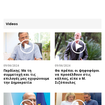
ΕΓΓΡΑΦΗ
ΕΙΣΟΔΟΣ
Videos
ΚΑΤΗΓΟΡΙΕΣ
ΣΥΝΔΕΣΗ
Κύπρος
Απόψεις
Παιδεία
Αρθρογραφία
Υγεία
The Hill
09/06/2024
09/06/2024
Πολιτική
Υγεία
Περδίκης: Με τη
Θα πρέπει οι ψηφοφόροι
συμμετοχή και τις
να προσέλθουν στις
Βουλευτικές 2026
Αγγελίες
επιλογές μας οχυρώνουμε
κάλπες, είπε ο Μ.
Εκλογές 2024
Ενοικιάζονται
την Δημοκρατία
Σιζόπουλος
Προεδρικές 2023
Πωλούνται
Δημοσκοπήσεις
Ζητούν εργασία
Διπλωματία
Θέσεις εργασίας