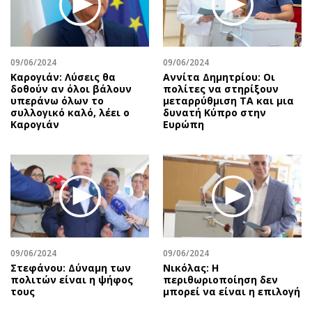
Αθλητισμός
Geek
Κύπρος
Νέα
Ελλάδα
Κινητά-tablets
09/06/2024
09/06/2024
Διεθνή
Social
Καρογιάν: Λύσεις θα
Αννίτα Δημητρίου: Οι
δοθούν αν όλοι βάλουν
πολίτες να στηρίξουν
Κληρώσεις Allwyn
Αυτοκίνηση
υπεράνω όλων το
μεταρρύθμιση ΤΑ και μια
συλλογικό καλό, λέει ο
δυνατή Κύπρο στην
Οικονομική
Αφιερώματα
Καρογιάν
Ευρώπη
Οικονομία
Πολιτική
Real Estate
Οικονομία
Επιχειρήσεις
Γενικά
Αγορές
Αναδρομές
Money Review
Πρόσωπα
AstroBank Properties
Περιβάλλον
09/06/2024
09/06/2024
Trends
Good Life
Στεφάνου: Δύναμη των
Νικόλας: Η
Ενέργεια
Γυναίκα
πολιτών είναι η ψήφος
περιθωριοποίηση δεν
τους
μπορεί να είναι η επιλογή
Ναυτιλία
Showbiz