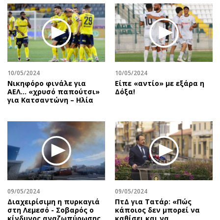
10/05/2024
10/05/2024
Νικηφόρο φινάλε για
Είπε «αντίο» με εξάρα η
ΑΕΛ… «χρυσό παπούτσι»
Δόξα!
για Κατσαντώνη – Ηλία
09/05/2024
09/05/2024
Διαχειρίσιμη η πυρκαγιά
ΠτΔ για Τατάρ: «Πώς
στη Λεμεσό - Σοβαρός ο
κάποιος δεν μπορεί να
κίνδυνος αναζωπύρωσης
καθίσει και να