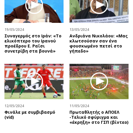
19/05/2024
13/05/2024
Συναγερμός στο Ιράν: «Το
Ανδριάνα Νικολάου: «Μας
ελικόπτερο του Ιρανού
κλωτσούσαν σαν ένα
προέδρου Ε. Ραΐσι
φουσκωμένο πετσί στο
συνετρίβη στα βουνά»
γήπεδο»
12/05/2024
11/05/2024
Φινάλε με συμβιβασμό
Πρωταθλητής ο ΑΠΟΕΛ
(vid)
-Τελικό σφύριγμα και
«έκρηξη» στο ΓΣΠ (βίντεο)