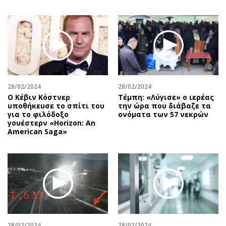
28/02/2024
28/02/2024
Ο Κέβιν Κόστνερ
Τέμπη: «Λύγισε» ο ιερέας
υποθήκευσε το σπίτι του
την ώρα που διάβαζε τα
για το φιλόδοξο
ονόματα των 57 νεκρών
γουέστερν «Horizon: An
American Saga»
28/02/2024
28/02/2024