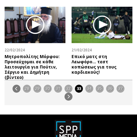
22/02/2024
21/02/2024
Μητροπολίτης Μόρφου:
Επικό ματς στη
Προσεύχομαι σε κάθε
Λεωφόρο… τεστ
λειτουργία για Πούτιν,
κοπώσεως για τους
Σέργιο και Δημήτρη
καρδιακούς!
(βίντεο)
28
29
30
31
32
33
34
35
36
37