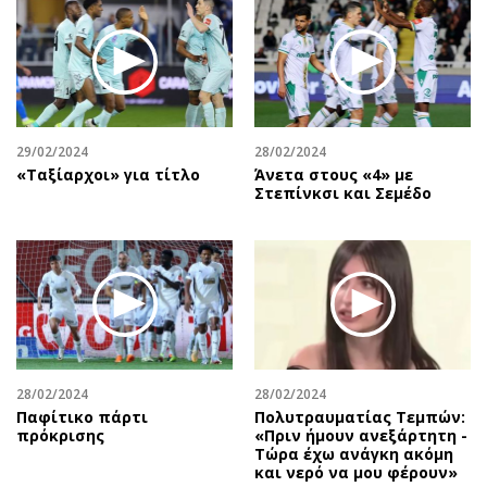
Περιβάλλον
Ταξίδια
Ελλάδα
Συνταγές
Κόσμος
Έξοδος
Παράξενα
Media
Πολιτισμός
Εκπομπές
29/02/2024
28/02/2024
Σινεμά
Wine routes
«Ταξίαρχοι» για τίτλο
Άνετα στους «4» με
Στεπίνκσι και Σεμέδο
Θέατρο-Χορός
Podcasts
Μουσική
Uncut
Εικαστικά
Προσφορές
Βιβλίο
Προσωπικότητες στην ''Κ''
Χειρόγραφα
Επιστολές
28/02/2024
28/02/2024
Παφίτικο πάρτι
Πολυτραυματίας Τεμπών:
πρόκρισης
«Πριν ήμουν ανεξάρτητη -
Τώρα έχω ανάγκη ακόμη
και νερό να μου φέρουν»