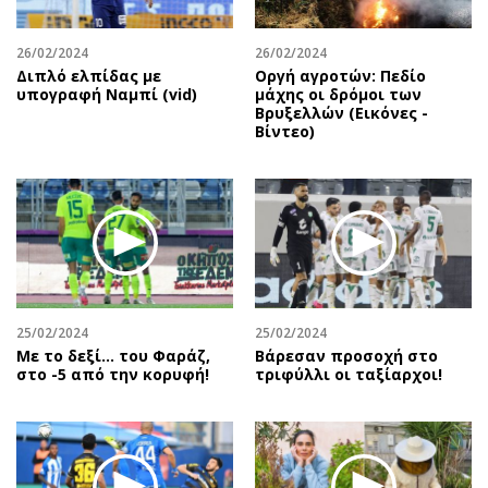
26/02/2024
26/02/2024
Διπλό ελπίδας με
Οργή αγροτών: Πεδίο
υπογραφή Ναμπί (vid)
μάχης οι δρόμοι των
Βρυξελλών (Εικόνες -
Βίντεο)
25/02/2024
25/02/2024
Με το δεξί… του Φαράζ,
Βάρεσαν προσοχή στο
στο -5 από την κορυφή!
τριφύλλι οι ταξίαρχοι!