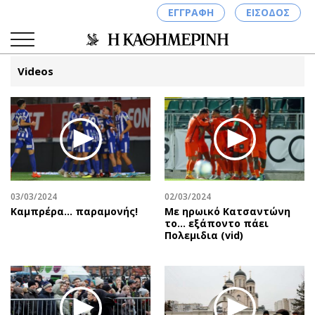
ΕΓΓΡΑΦΗ
ΕΙΣΟΔΟΣ
Videos
ΚΑΤΗΓΟΡΙΕΣ
ΣΥΝΔΕΣΗ
Κύπρος
Απόψεις
Παιδεία
Αρθρογραφία
Υγεία
The Hill
03/03/2024
02/03/2024
Πολιτική
Υγεία
Καμπρέρα… παραμονής!
Με ηρωικό Κατσαντώνη
το... εξάποντο πάει
Βουλευτικές 2026
Αγγελίες
Πολεμιδια (vid)
Εκλογές 2024
Ενοικιάζονται
Προεδρικές 2023
Πωλούνται
Δημοσκοπήσεις
Ζητούν εργασία
Διπλωματία
Θέσεις εργασίας