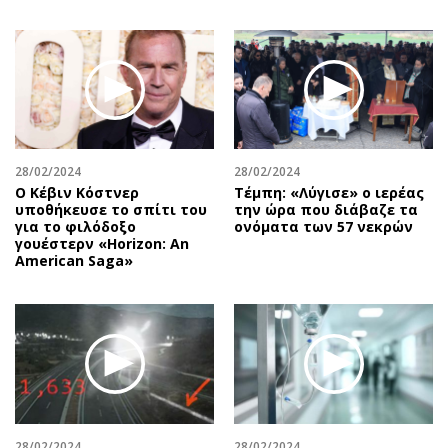
28/02/2024
28/02/2024
Ο Κέβιν Κόστνερ
Τέμπη: «Λύγισε» ο ιερέας
υποθήκευσε το σπίτι του
την ώρα που διάβαζε τα
για το φιλόδοξο
ονόματα των 57 νεκρών
γουέστερν «Horizon: An
American Saga»
28/02/2024
28/02/2024