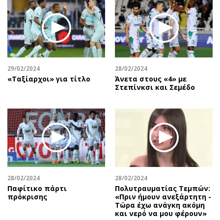
Περιβάλλον
Ταξίδια
Ελλάδα
Συνταγές
Κόσμος
Έξοδος
Παράξενα
Media
Πολιτισμός
Εκπομπές
29/02/2024
28/02/2024
Σινεμά
Wine routes
«Ταξίαρχοι» για τίτλο
Άνετα στους «4» με
Στεπίνκσι και Σεμέδο
Θέατρο-Χορός
Podcasts
Μουσική
Uncut
Εικαστικά
Προσφορές
Βιβλίο
Προσωπικότητες στην ''Κ''
Χειρόγραφα
Επιστολές
28/02/2024
28/02/2024
Παφίτικο πάρτι
Πολυτραυματίας Τεμπών:
πρόκρισης
«Πριν ήμουν ανεξάρτητη -
Τώρα έχω ανάγκη ακόμη
και νερό να μου φέρουν»