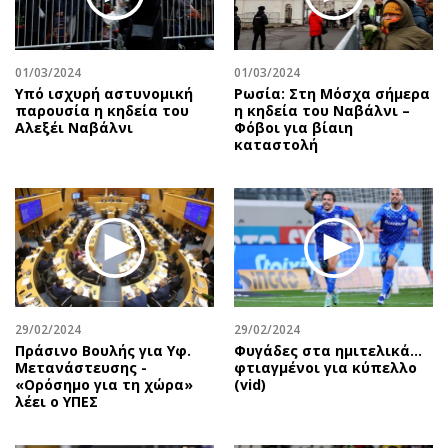
Αθλητισμός
Geek
Κύπρος
Νέα
01/03/2024
01/03/2024
Ελλάδα
Κινητά-tablets
Υπό ισχυρή αστυνομική
Ρωσία: Στη Μόσχα σήμερα
Διεθνή
Social
παρουσία η κηδεία του
η κηδεία του Ναβάλνι –
Αλεξέι Ναβάλνι
Φόβοι για βίαιη
Κληρώσεις Allwyn
Αυτοκίνηση
καταστολή
Οικονομική
Αφιερώματα
Οικονομία
Πολιτική
Real Estate
Οικονομία
Επιχειρήσεις
Γενικά
Αγορές
Αναδρομές
Money Review
Πρόσωπα
29/02/2024
29/02/2024
AstroBank Properties
Περιβάλλον
Πράσινο Βουλής για Υφ.
Φυγάδες στα ημιτελικά…
Trends
Good Life
Μετανάστευσης -
φτιαγμένοι για κύπελλο
«Ορόσημο για τη χώρα»
(vid)
Ενέργεια
Γυναίκα
λέει ο ΥΠΕΣ
Ναυτιλία
Showbiz