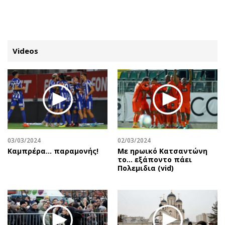
ΕΓΓΡΑΦΗ
ΕΙΣΟΔΟΣ
Videos
ΚΑΤΗΓΟΡΙΕΣ
ΣΥΝΔΕΣΗ
Κύπρος
Απόψεις
Παιδεία
Αρθρογραφία
Υγεία
The Hill
03/03/2024
02/03/2024
Πολιτική
Υγεία
Καμπρέρα… παραμονής!
Με ηρωικό Κατσαντώνη
το... εξάποντο πάει
Βουλευτικές 2026
Αγγελίες
Πολεμιδια (vid)
Εκλογές 2024
Ενοικιάζονται
Προεδρικές 2023
Πωλούνται
Δημοσκοπήσεις
Ζητούν εργασία
Διπλωματία
Θέσεις εργασίας