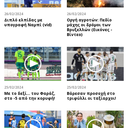
26/02/2024
26/02/2024
Διπλό ελπίδας με
Οργή αγροτών: Πεδίο
υπογραφή Ναμπί (vid)
μάχης οι δρόμοι των
Βρυξελλών (Εικόνες -
Βίντεο)
25/02/2024
25/02/2024
Με το δεξί… του Φαράζ,
Βάρεσαν προσοχή στο
στο -5 από την κορυφή!
τριφύλλι οι ταξίαρχοι!