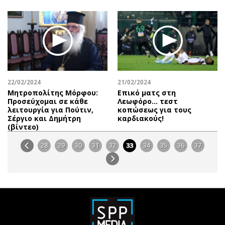
22/02/2024
21/02/2024
Μητροπολίτης Μόρφου:
Επικό ματς στη
Προσεύχομαι σε κάθε
Λεωφόρο… τεστ
λειτουργία για Πούτιν,
κοπώσεως για τους
Σέργιο και Δημήτρη
καρδιακούς!
(βίντεο)
28
29
30
31
32
33
34
35
36
37