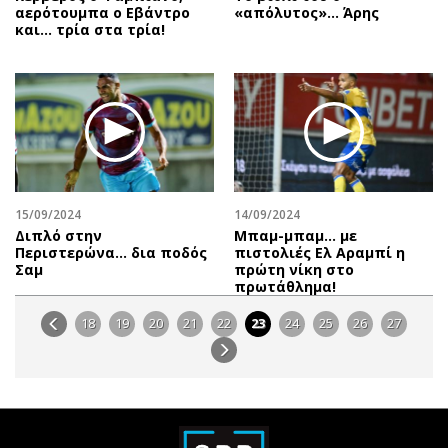
αερότουμπα ο Εβάντρο
«απόλυτος»… Άρης
και… τρία στα τρία!
15/09/2024
14/09/2024
Διπλό στην
Μπαμ-μπαμ… με
Περιστερώνα… δια ποδός
πιστολιές Ελ Αραμπί η
Σαμ
πρώτη νίκη στο
πρωτάθλημα!
18
19
20
21
22
23
24
25
26
27