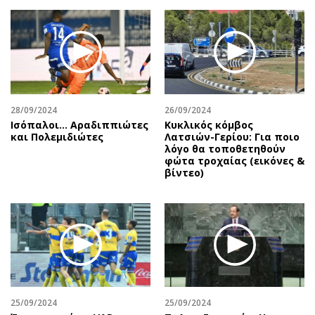
Περιβάλλον
Ταξίδια
Ελλάδα
Συνταγές
Κόσμος
Έξοδος
Παράξενα
Media
Πολιτισμός
Εκπομπές
Σινεμά
Wine routes
28/09/2024
26/09/2024
Ισόπαλοι… Αραδιππιώτες
Κυκλικός κόμβος
Θέατρο-Χορός
Podcasts
και Πολεμιδιώτες
Λατσιών-Γερίου: Για ποιο
Μουσική
Uncut
λόγο θα τοποθετηθούν
φώτα τροχαίας (εικόνες &
Εικαστικά
Προσφορές
βίντεο)
Βιβλίο
Προσωπικότητες στην ''Κ''
Χειρόγραφα
Επιστολές
25/09/2024
25/09/2024