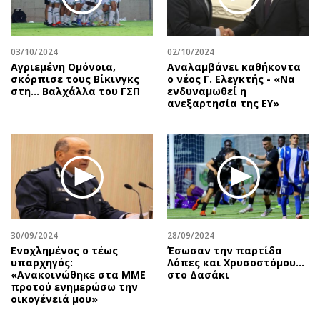
Αθλητισμός
Geek
Κύπρος
Νέα
03/10/2024
02/10/2024
Ελλάδα
Κινητά-tablets
Αγριεμένη Ομόνοια,
Αναλαμβάνει καθήκοντα
Διεθνή
Social
σκόρπισε τους Βίκινγκς
ο νέος Γ. Ελεγκτής - «Να
στη… Βαλχάλλα του ΓΣΠ
ενδυναμωθεί η
Κληρώσεις Allwyn
Αυτοκίνηση
ανεξαρτησία της ΕΥ»
Οικονομική
Αφιερώματα
Οικονομία
Πολιτική
Real Estate
Οικονομία
Επιχειρήσεις
Γενικά
Αγορές
Αναδρομές
Money Review
Πρόσωπα
30/09/2024
28/09/2024
AstroBank Properties
Περιβάλλον
Ενοχλημένος ο τέως
Έσωσαν την παρτίδα
Trends
Good Life
υπαρχηγός:
Λόπες και Χρυσοστόμου…
«Ανακοινώθηκε στα ΜΜΕ
στο Δασάκι
Ενέργεια
Γυναίκα
προτού ενημερώσω την
οικογένειά μου»
Ναυτιλία
Showbiz