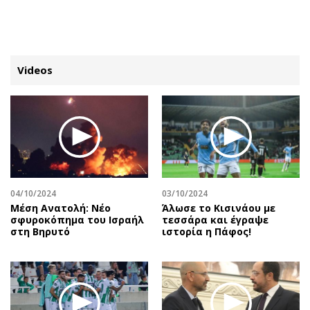
ΕΓΓΡΑΦΗ
ΕΙΣΟΔΟΣ
Videos
ΚΑΤΗΓΟΡΙΕΣ
ΣΥΝΔΕΣΗ
Κύπρος
Απόψεις
Παιδεία
Αρθρογραφία
Υγεία
The Hill
04/10/2024
03/10/2024
Πολιτική
Υγεία
Mέση Ανατολή: Νέο
Άλωσε το Κισινάου με
σφυροκόπημα του Ισραήλ
τεσσάρα και έγραψε
Βουλευτικές 2026
Αγγελίες
στη Βηρυτό
ιστορία η Πάφος!
Εκλογές 2024
Ενοικιάζονται
Προεδρικές 2023
Πωλούνται
Δημοσκοπήσεις
Ζητούν εργασία
Διπλωματία
Θέσεις εργασίας