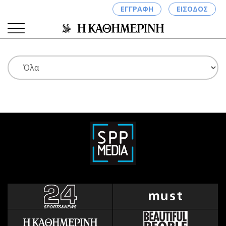
ΕΓΓΡΑΦΗ
ΕΙΣΟΔΟΣ
ΚΑΤΗΓΟΡΙΕΣ
ΣΥΝΔΕΣΗ
Κύπρος
Απόψεις
Παιδεία
Αρθρογραφία
Υγεία
The Hill
Πολιτική
Υγεία
Βουλευτικές 2026
Αγγελίες
Εκλογές 2024
Ενοικιάζονται
Προεδρικές 2023
Πωλούνται
Δημοσκοπήσεις
Ζητούν εργασία
Διπλωματία
Θέσεις εργασίας