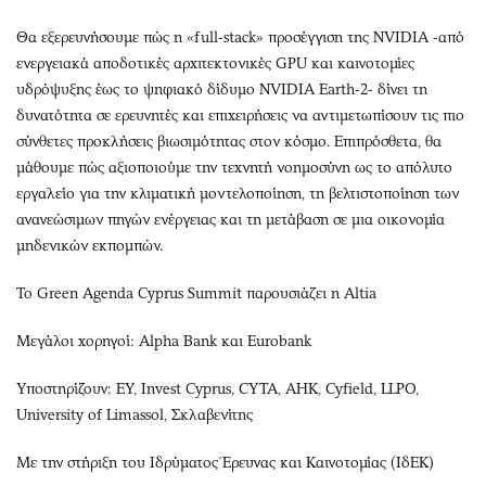
Θα εξερευνήσουμε πώς η «full-stack» προσέγγιση της NVIDIA -από
ενεργειακά αποδοτικές αρχιτεκτονικές GPU και καινοτομίες
υδρόψυξης έως το ψηφιακό δίδυμο NVIDIA Earth-2- δίνει τη
δυνατότητα σε ερευνητές και επιχειρήσεις να αντιμετωπίσουν τις πιο
σύνθετες προκλήσεις βιωσιμότητας στον κόσμο. Επιπρόσθετα, θα
μάθουμε πώς αξιοποιούμε την τεχνητή νοημοσύνη ως το απόλυτο
εργαλείο για την κλιματική μοντελοποίηση, τη βελτιστοποίηση των
ανανεώσιμων πηγών ενέργειας και τη μετάβαση σε μια οικονομία
μηδενικών εκπομπών.
To Green Agenda Cyprus Summit παρουσιάζει η Altia
Μεγάλοι χορηγοί: Alpha Bank και Eurobank
Υποστηρίζουν: EY, Invest Cyprus, CYTA, AHK, Cyfield, LLPO,
University of Limassol, Σκλαβενίτης
Με την στήριξη του Ιδρύματος Έρευνας και Καινοτομίας (ΙδΕΚ)