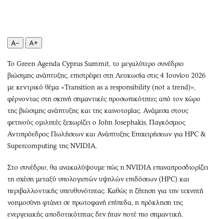
Περιβάλλον
Ταξίδια
Ελλάδα
Συνταγές
Κόσμος
Έξοδος
A−
A+
Παράξενα
Media
Πολιτισμός
Εκπομπές
Το Green Agenda Cyprus Summit, το μεγαλύτερο συνέδριο
Σινεμά
Wine routes
βιώσιμης ανάπτυξης, επιστρέφει στη Λευκωσία στις 4 Ιουνίου 2026
με κεντρικό θέμα «Transition as a responsibility (not a trend)»,
Θέατρο-Χορός
Podcasts
φέρνοντας στη σκηνή σημαντικές προσωπικότητες από τον χώρο
Μουσική
Uncut
της βιώσιμης ανάπτυξης και της καινοτομίας. Ανάμεσα στους
Εικαστικά
Προσφορές
φετινούς ομιλητές ξεχωρίζει ο John Josephakis, Παγκόσμιος
Βιβλίο
Προσωπικότητες στην ''Κ''
Αντιπρόεδρος Πωλήσεων και Ανάπτυξης Επιχειρήσεων για HPC &
Χειρόγραφα
Επιστολές
Supercomputing της NVIDIA.
Στο συνέδριο, θα ανακαλύψουμε πώς η NVIDIA επαναπροσδιορίζει
τη σχέση μεταξύ υπολογιστών υψηλών επιδόσεων (HPC) και
περιβαλλοντικής υπευθυνότητας. Καθώς η ζήτηση για την τεχνητή
νοημοσύνη φτάνει σε πρωτοφανή επίπεδα, η πρόκληση της
ενεργειακής αποδοτικότητας δεν ήταν ποτέ πιο σημαντική.