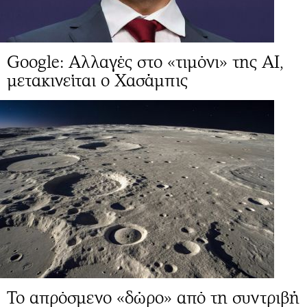
Google: Αλλαγές στo «τιμόνι» της ΑΙ,
μετακινείται ο Χασάμπις
Το απρόσμενο «δώρο» από τη συντριβή