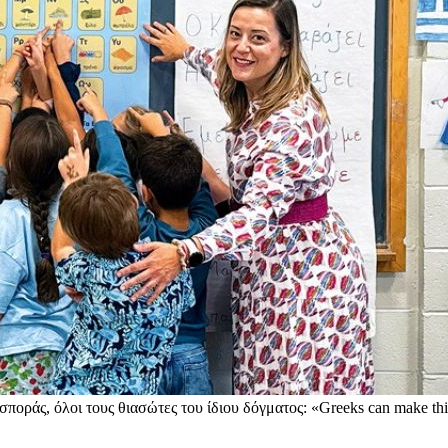
σποράς, όλοι τους θιασώτες του ίδιου δόγματος: «Greeks can make th