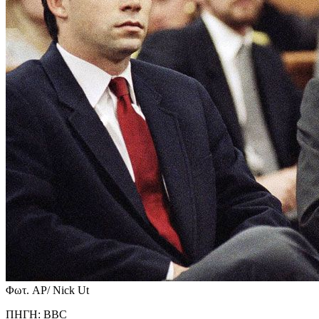
Φωτ. AP/ Nick Ut
ΠΗΓΗ: ΒΒC