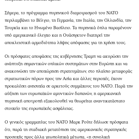
Σήμερα, το πρόγραμμα πυρηνικού διαμοιρασμού του ΝΑΤΟ
περιλαμβάνει το Βέλγιο, τη Γερμανία, την Ιταλία, την Ολλανδία, την
Τουρκία και το Ηνωμένο Βασίλειο. Τα πυρηνικά όπλα παραμένουν
υπό αμερικανικό έλεγχο και η Ουάσιγκτον διατηρεί την
αποκλειστική αρμοδιότητα λήψης απόφασης για τη χρήση τους.
Οι πρόσφατες αποφάσεις της κυβέρνησης Τραμπ να ακυρώσει την
ανάπτυξη σημαντικών οπλικών συστημάτων στην Ευρώπη και να
ανακοινώσει την αποχώρηση στρατευμάτων, στο πλαίσιο μεταφοράς
στρατιωτικών πόρων προς την Ασία και άλλες περιοχές, έχουν
προκαλέσει ανησυχία σε αρκετούς συμμάχους του ΝΑΤΟ. Παρά την
αύξηση των ευρωπαϊκών αμυντικών δαπανών, η αμερικανική
πυρηνική αποτροπή εξακολουθεί να θεωρείται αναντικατάστατο
στοιχείο της ευρωπαϊκής ασφάλειας.
Ο γενικός γραμματέας του ΝΑΤΟ Μαρκ Ρούτε δήλωσε πρόσφατα
ότι, παρά τη σταδιακή μετατόπιση της αμερικανικής στρατηγικής
προσοχής προς άλλα γεωπολιτικά μέτωπα, «η συνολική