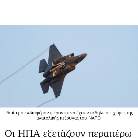
ΕΓΓΡΑΦΗ
ΕΙΣΟΔΟΣ
ΚΑΤΗΓΟΡΙΕΣ
ΣΥΝΔΕΣΗ
Κύπρος
Απόψεις
Παιδεία
Αρθρογραφία
Υγεία
The Hill
Πολιτική
Υγεία
Βουλευτικές 2026
Αγγελίες
Εκλογές 2024
Ενοικιάζονται
Ιδιαίτερο ενδιαφέρον φέρονται να έχουν εκδηλώσει χώρες της
Προεδρικές 2023
Πωλούνται
ανατολικής πτέρυγας του ΝΑΤΟ.
Δημοσκοπήσεις
Ζητούν εργασία
Οι ΗΠΑ εξετάζουν περαιτέρω
Διπλωματία
Θέσεις εργασίας