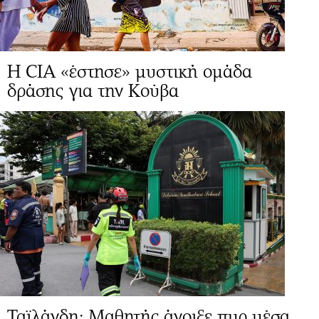
H CIA «έστησε» μυστική ομάδα
δράσης για την Κούβα
Ταϊλάνδη: Μαθητής άνοιξε πυρ μέσα