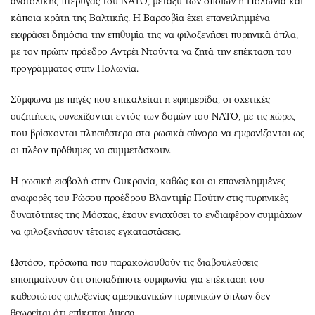
ανατολικής πτέρυγας του ΝΑΤΟ, μεταξύ των οποίων η Πολωνία και
κάποια κράτη της Βαλτικής. Η Βαρσοβία έχει επανειλημμένα
εκφράσει δημόσια την επιθυμία της να φιλοξενήσει πυρηνικά όπλα,
με τον πρώην πρόεδρο Αντρέι Ντούντα να ζητά την επέκταση του
προγράμματος στην Πολωνία.
Σύμφωνα με πηγές που επικαλείται η εφημερίδα, οι σχετικές
συζητήσεις συνεχίζονται εντός των δομών του ΝΑΤΟ, με τις χώρες
που βρίσκονται πλησιέστερα στα ρωσικά σύνορα να εμφανίζονται ως
οι πλέον πρόθυμες να συμμετάσχουν.
Η ρωσική εισβολή στην Ουκρανία, καθώς και οι επανειλημμένες
αναφορές του Ρώσου προέδρου Βλαντιμίρ Πούτιν στις πυρηνικές
δυνατότητες της Μόσχας, έχουν ενισχύσει το ενδιαφέρον συμμάχων
να φιλοξενήσουν τέτοιες εγκαταστάσεις.
Ωστόσο, πρόσωπα που παρακολουθούν τις διαβουλεύσεις
επισημαίνουν ότι οποιαδήποτε συμφωνία για επέκταση του
καθεστώτος φιλοξενίας αμερικανικών πυρηνικών όπλων δεν
θεωρείται ότι επίκειται άμεσα.