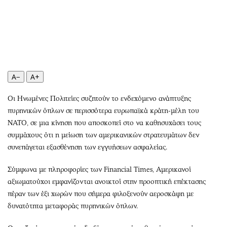
Περιβάλλον
Ταξίδια
Ελλάδα
Συνταγές
Κόσμος
Έξοδος
Παράξενα
Media
Πολιτισμός
Εκπομπές
Σινεμά
Wine routes
A−
A+
Θέατρο-Χορός
Podcasts
Οι Ηνωμένες Πολιτείες συζητούν το ενδεχόμενο ανάπτυξης
Μουσική
Uncut
πυρηνικών όπλων σε περισσότερα ευρωπαϊκά κράτη-μέλη του
Εικαστικά
Προσφορές
ΝΑΤΟ, σε μια κίνηση που αποσκοπεί στο να καθησυχάσει τους
Βιβλίο
Προσωπικότητες στην ''Κ''
συμμάχους ότι η μείωση των αμερικανικών στρατευμάτων δεν
συνεπάγεται εξασθένηση των εγγυήσεων ασφαλείας.
Χειρόγραφα
Επιστολές
Σύμφωνα με πληροφορίες των Financial Times, Αμερικανοί
αξιωματούχοι εμφανίζονται ανοικτοί στην προοπτική επέκτασης
πέραν των έξι χωρών που σήμερα φιλοξενούν αεροσκάφη με
δυνατότητα μεταφοράς πυρηνικών όπλων.