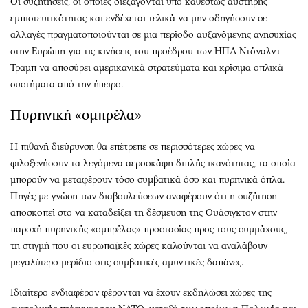
Οι συζητήσεις, οι οποίες διεξάγονται υπό καθεστώς αυστηρής
εμπιστευτικότητας και ενδέχεται τελικά να μην οδηγήσουν σε
αλλαγές πραγματοποιούνται σε μια περίοδο αυξανόμενης ανησυχίας
στην Ευρώπη για τις κινήσεις του προέδρου των ΗΠΑ Ντόναλντ
Τραμπ να αποσύρει αμερικανικά στρατεύματα και κρίσιμα οπλικά
συστήματα από την ήπειρο.
Πυρηνική «ομπρέλα»
Η πιθανή διεύρυνση θα επέτρεπε σε περισσότερες χώρες να
φιλοξενήσουν τα λεγόμενα αεροσκάφη διπλής ικανότητας, τα οποία
μπορούν να μεταφέρουν τόσο συμβατικά όσο και πυρηνικά όπλα.
Πηγές με γνώση των διαβουλεύσεων αναφέρουν ότι η συζήτηση
αποσκοπεί στο να καταδείξει τη δέσμευση της Ουάσιγκτον στην
παροχή πυρηνικής «ομπρέλας» προστασίας προς τους συμμάχους,
τη στιγμή που οι ευρωπαϊκές χώρες καλούνται να αναλάβουν
μεγαλύτερο μερίδιο στις συμβατικές αμυντικές δαπάνες.
Ιδιαίτερο ενδιαφέρον φέρονται να έχουν εκδηλώσει χώρες της