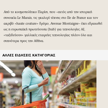
Περιβάλλον
Ταξίδια
Ελλάδα
Συνταγές
Από το κοσμοπολίτικο Παρίσι, που –εκτός από την ιστορική
Κόσμος
Έξοδος
συνοικία Le Marais, τις γκαλερί τέχνης στο Ile de France και τον
Παράξενα
Media
ακριβό «haute couture» δρόμο, Avenue Montaigne– έχει εδραιωθεί
Πολιτισμός
Εκπομπές
ως η ευρωπαϊκή πρωτεύουσα (hub) για τεχνολογίες ΑΙ,
«ταξιδεύουν» γαλλικές εταιρείες τεχνολογίας πλέον όλο και
Σινεμά
Wine routes
συχνότερα προς την Αθήνα.
Θέατρο-Χορός
Podcasts
Μουσική
Uncut
ΑΛΛΕΣ ΕΙΔΗΣΕΙΣ ΚΑΤΗΓΟΡΙΑΣ
Εικαστικά
Προσφορές
Βιβλίο
Προσωπικότητες στην ''Κ''
Χειρόγραφα
Επιστολές