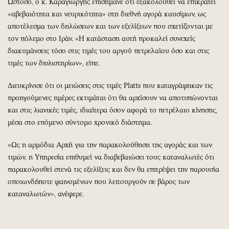
Ωστόσο, ο κ. Καραγιώργης επισήμανε ότι εξακολουθεί να επικρατεί
«αβεβαιότητα και νευρικότητα» στη διεθνή αγορά καυσίμων, ως
αποτέλεσμα των δηλώσεων και των εξελίξεων που σχετίζονται με
τον πόλεμο στο Ιράν. «Η κατάσταση αυτή προκαλεί συνεχείς
διακυμάνσεις τόσο στις τιμές του αργού πετρελαίου όσο και στις
τιμές των διυλιστηρίων», είπε.
Διευκρίνισε ότι οι μειώσεις στις τιμές Platts που καταγράφηκαν τις
προηγούμενες ημέρες εκτιμάται ότι θα αρχίσουν να αποτυπώνονται
και στις λιανικές τιμές, ιδιαίτερα όσον αφορά το πετρέλαιο κίνησης,
μέσα στο επόμενο σύντομο χρονικό διάστημα.
«Ως η αρμόδια Αρχή για την παρακολούθηση της αγοράς και των
τιμών, η Υπηρεσία επιθυμεί να διαβεβαιώσει τους καταναλωτές ότι
παρακολουθεί στενά τις εξελίξεις και δεν θα επιτρέψει την παρουσία
οποιωνδήποτε φαινομένων που λειτουργούν σε βάρος των
καταναλωτών», ανέφερε.