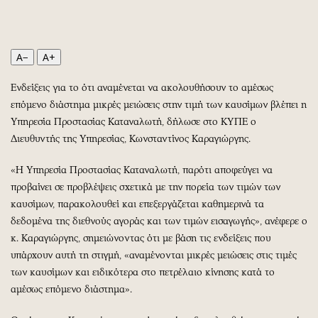
Περιβάλλον
Ταξίδια
Ελλάδα
Συνταγές
Κόσμος
Έξοδος
A−
A+
Παράξενα
Media
Πολιτισμός
Εκπομπές
Ενδείξεις για το ότι αναμένεται να ακολουθήσουν το αμέσως
επόμενο διάστημα μικρές μειώσεις στην τιμή των καυσίμων βλέπει η
Σινεμά
Wine routes
Υπηρεσία Προστασίας Καταναλωτή, δήλωσε στο ΚΥΠΕ ο
Θέατρο-Χορός
Podcasts
Διευθυντής της Υπηρεσίας, Κωνσταντίνος Καραγιώργης.
Μουσική
Uncut
Εικαστικά
Προσφορές
«Η Υπηρεσία Προστασίας Καταναλωτή, παρότι αποφεύγει να
προβαίνει σε προβλέψεις σχετικά με την πορεία των τιμών των
Βιβλίο
Προσωπικότητες στην ''Κ''
καυσίμων, παρακολουθεί και επεξεργάζεται καθημερινά τα
Χειρόγραφα
Επιστολές
δεδομένα της διεθνούς αγοράς και των τιμών εισαγωγής», ανέφερε ο
κ. Καραγιώργης, σημειώνοντας ότι με βάση τις ενδείξεις που
υπάρχουν αυτή τη στιγμή, «αναμένονται μικρές μειώσεις στις τιμές
των καυσίμων και ειδικότερα στο πετρέλαιο κίνησης κατά το
αμέσως επόμενο διάστημα».