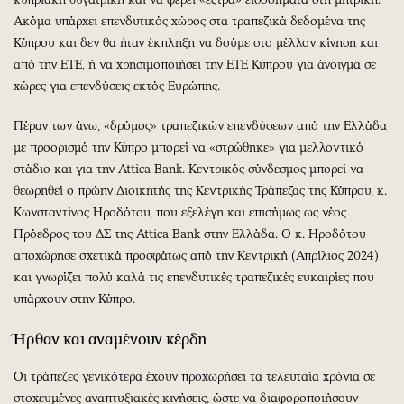
Ακόμα υπάρχει επενδυτικός χώρος στα τραπεζικά δεδομένα της
Κύπρου και δεν θα ήταν έκπληξη να δούμε στο μέλλον κίνηση και
από την ΕΤΕ, ή να χρησιμοποιήσει την ΕΤΕ Κύπρου για άνοιγμα σε
χώρες για επενδύσεις εκτός Ευρώπης.
Πέραν των άνω, «δρόμος» τραπεζικών επενδύσεων από την Ελλάδα
με προορισμό την Κύπρο μπορεί να «στρώθηκε» για μελλοντικό
στάδιο και για την Attica Bank. Κεντρικός σύνδεσμος μπορεί να
θεωρηθεί ο πρώην Διοικητής της Κεντρικής Τράπεζας της Κύπρου, κ.
Κωνσταντίνος Ηροδότου, που εξελέγη και επισήμως ως νέος
Πρόεδρος του ΔΣ της Attica Bank στην Ελλάδα. Ο κ. Ηροδότου
αποχώρησε σχετικά προσφάτως από την Κεντρική (Απρίλιος 2024)
και γνωρίζει πολύ καλά τις επενδυτικές τραπεζικές ευκαιρίες που
υπάρχουν στην Κύπρο.
Ήρθαν και αναμένουν κέρδη
Οι τράπεζες γενικότερα έχουν προχωρήσει τα τελευταία χρόνια σε
στοχευμένες αναπτυξιακές κινήσεις, ώστε να διαφοροποιήσουν