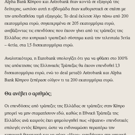
Alpha Bank Κύπρου και Astrobank ήταν κοντά σε εξαγορά της
δεύτερης, ωστόσο αυτή η εβδομάδα ήταν καθοριστική σε σχέση με
την αποδεχθείσα τιμή εξαγοράς. Το deal έκλεισε λίγο πάνω από 200
εκατομμύρια ευρώ, συγκεκριμένα σε 205 εκατομμύρια ευρώ,
ανεβάζοντας τις επενδύσεις που έχουν γίνει από τις τράπεζες της
Ελλάδας στο κυπριακό τραπεζικό σύστημα κατά την τελευταία 3ετία
– 4ετία, στα 1,5 δισεκατομμύρια ευρώ.
Αναλυτικότερα, η Eurobank υπολογίζει ότι για να φθάσει στο 100%
της απόκτησης της Ελληνικής Τράπεζας θα έχουν επενδυθεί 1,3
δισεκατομμύρια ευρώ, ενώ το deal μεταξύ Astrobank και Alpha
Bank Κύπρου ξεπέρασε ολίγον τι τα 200 εκατομμύρια ευρώ.
Θα ανέβει ο αριθμός;
Οι επενδύσεις από τράπεζες της Ελλάδας σε τράπεζες στην Κύπρο
μπορεί να μην σταματήσουν εδώ, καθώς η Εθνική Τράπεζα της
Ελλάδος ανά καιρούς έχει φημολογηθεί πως «έψαχνε» επενδυτικές
επιλογές εντός Κύπρου, ώστε να ενδυναμώσει περαιτέρω την
κυπριακή θυγατρική και να φέρει «έξτρα» εισοδήματα στη μητρική.