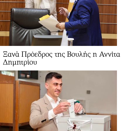
Ξανά Πρόεδρος της Βουλής η Αννίτα
Δημητρίου