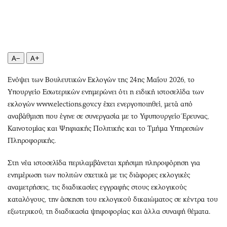
Περιβάλλον
Ταξίδια
Ελλάδα
Συνταγές
Κόσμος
Έξοδος
Παράξενα
Media
A−
A+
Πολιτισμός
Εκπομπές
Σινεμά
Wine routes
Ενόψει των Βουλευτικών Εκλογών της 24ης Μαΐου 2026, το
Θέατρο-Χορός
Podcasts
Υπουργείο Εσωτερικών ενημερώνει ότι η ειδική ιστοσελίδα των
εκλογών www.elections.gov.cy έχει ενεργοποιηθεί, μετά από
Μουσική
Uncut
αναβάθμιση που έγινε σε συνεργασία με το Υφυπουργείο Έρευνας,
Εικαστικά
Προσφορές
Καινοτομίας και Ψηφιακής Πολιτικής και το Τμήμα Υπηρεσιών
Βιβλίο
Προσωπικότητες στην ''Κ''
Πληροφορικής.
Χειρόγραφα
Επιστολές
Στη νέα ιστοσελίδα περιλαμβάνεται χρήσιμη πληροφόρηση για
ενημέρωση των πολιτών σχετικά με τις διάφορες εκλογικές
αναμετρήσεις, τις διαδικασίες εγγραφής στους εκλογικούς
καταλόγους, την άσκηση του εκλογικού δικαιώματος σε κέντρα του
εξωτερικού, τη διαδικασία ψηφοφορίας και άλλα συναφή θέματα.