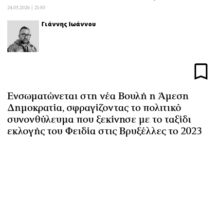
Αθλητισμός
Geek
24.05.2026 | 21:30
Κύπρος
Νέα
Γιάννης Ιωάννου
Ελλάδα
Κινητά-tablets
Διεθνή
Social
Κληρώσεις Allwyn
Αυτοκίνηση
Οικονομική
Αφιερώματα
Οικονομία
Πολιτική
Ενσωματώνεται στη νέα Βουλή η Άμεση
Δημοκρατία, σφραγίζοντας το πολιτικό
Real Estate
Οικονομία
συνονθύλευμα που ξεκίνησε με το ταξίδι
Επιχειρήσεις
Γενικά
εκλογής του Φειδία στις Βρυξέλλες το 2023
Αγορές
Αναδρομές
Money Review
Πρόσωπα
AstroBank Properties
Περιβάλλον
Trends
Good Life
Ενέργεια
Γυναίκα
Ναυτιλία
Showbiz