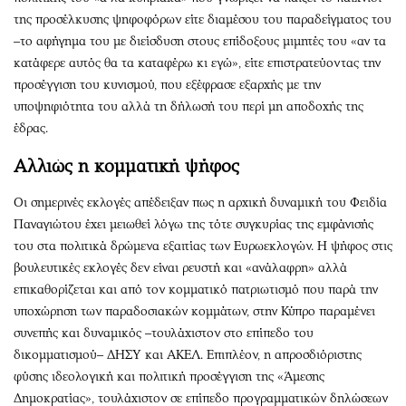
της προσέλκυσης ψηφοφόρων είτε διαμέσου του παραδείγματος του
–το αφήγημα του με διείσδυση στους επίδοξους μιμητές του «αν τα
κατάφερε αυτός θα τα καταφέρω κι εγώ», είτε επιστρατεύοντας την
προσέγγιση του κυνισμού, που εξέφρασε εξαρχής με την
υποψηφιότητα του αλλά τη δήλωσή του περί μη αποδοχής της
έδρας.
Αλλιώς η κομματική ψήφος
Οι σημερινές εκλογές απέδειξαν πως η αρχική δυναμική του Φειδία
Παναγιώτου έχει μειωθεί λόγω της τότε συγκυρίας της εμφάνισής
του στα πολιτικά δρώμενα εξαιτίας των Ευρωεκλογών. Η ψήφος στις
βουλευτικές εκλογές δεν είναι ρευστή και «ανάλαφρη» αλλά
επικαθορίζεται και από τον κομματικό πατριωτισμό που παρά την
υποχώρηση των παραδοσιακών κομμάτων, στην Κύπρο παραμένει
συνεπής και δυναμικός –τουλάχιστον στο επίπεδο του
δικομματισμού– ΔΗΣΥ και ΑΚΕΛ. Επιπλέον, η απροσδιόριστης
φύσης ιδεολογική και πολιτική προσέγγιση της «Άμεσης
Δημοκρατίας», τουλάχιστον σε επίπεδο προγραμματικών δηλώσεων