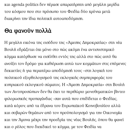
και agenda politics δεν πέρασε απαρατήρητη από μεγάλη μερίδα
του κόσμου που στο πρόσωπο του Φειδία δύο χρόνια μετά
διακρίνει την ίδια πολιτική αυτοαποδόμηση.
Θα φανούν πολλά
Η μεγάλη εικόνα της εισόδου της «Άμεσης Δημοκρατίας» στη νέα
Βουλή εδράζεται όχι μόνο στο πώς ακόμη ένα αντισυστημικό
κόμμα κατόρθωσε να εισέλθει εντός της αλλά στο πώς αυτό θα
ανοίξει τον δρόμο για καθιέρωση αυτώ των κομμάτων στις επόμενες
δεκαετίες ή για περαιτέρω αποδόμησή τους –στη λογική του
πολιτικού εξορθολογισμού της εκλογικής συμπεριφοράς του
κυπριακού εκλογικού σώματος. Η «Άμεση Δημοκρατία» στη Βουλή
των Αντιπροσώπων δεν θα έχει το περιθώριο μονοθεματικών βίντεο
φιλορωσικής προπαγάνδας -σαν αυτά που επιδίδεται ο Φειδίας,
κατά κόρον, από τα έδρανα του Ευρωπαϊκού Κοινοβουλίου αλλά
και σοβαρών θεμάτων από τον προϋπολογισμό για την Οικονομία
και την Άμυνα μέχρι την προεδρία της νέας Βουλής, όπου θα φανεί
και ο ρόλος που διεκδικεί το κόμμα, με τον Φειδία να