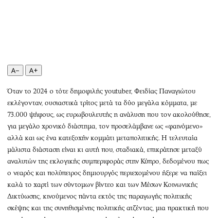
Περιβάλλον
Ταξίδια
Ελλάδα
Συνταγές
Κόσμος
Έξοδος
Παράξενα
Media
Πολιτισμός
Εκπομπές
A−
A+
Σινεμά
Wine routes
Θέατρο-Χορός
Podcasts
Όταν το 2024 ο τότε δημοφιλής youtuber, Φειδίας Παναγιώτου
Μουσική
Uncut
εκλέγονταν, ουσιαστικά τρίτος μετά τα δύο μεγάλα κόμματα, με
73.000 ψήφους, ως ευρωβουλευτής η ανάλυση που τον ακολούθησε,
Εικαστικά
Προσφορές
για μεγάλο χρονικό διάστημα, τον προσελάμβανε ως «φαινόμενο»
Βιβλίο
Προσωπικότητες στην ''Κ''
αλλά και ως ένα κατεξοχήν κομμάτι μεταπολιτικής. Η τελευταία
Χειρόγραφα
Επιστολές
μάλιστα διάσταση είναι κι αυτή που, σταδιακά, επικράτησε μεταξύ
αναλυτών της εκλογικής συμπεριφοράς στην Κύπρο, δεδομένου πως
ο νεαρός και πολύπειρος δημιουργός περιεχομένου ήξερε να παίξει
καλά το χαρτί των σύντομων βίντεο και των Μέσων Κοινωνικής
Δικτύωσης, κινούμενος πάντα εκτός της παραγωγής πολιτικής
σκέψης και της συνηθισμένης πολιτικής ατζέντας, μια πρακτική που