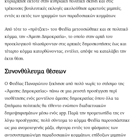
κυριάρχησε έκτοτε στην κυπριακή πολιτική σκηνή και στις
τρέχουσες βουλευτικές εκλογές ακολούθησε αρκετούς μιμητές,
εντός κι εκτός των γραμμών των παραδοσιακών κομμάτων.
Από τότε το «πρότζεκτ» του Φειδία μετουσιώθηκε και σε πολιτικό
κόμμα, την «Άμεση Δημοκρατία», το οποίο στην αρχή του
προεκλογικού πλασάρονταν στις αρχικές δημοσκοπήσεις έως και
τέταρτο κόμμα κατορθώνοντας, εντέλει, απόψε να καταλάβει την
έκτη θέση.
Συνονθύλευμα θέσεων
Ο Φειδίας Παναγιώτου ξεκίνησε από πολύ νωρίς το στήσιμο της
«Άμεσης Δημοκρατίας» πάνω σε μια ρευστή προσέγγιση περί
υιοθέτησης ενός μοντέλου άμεσης δημοκρατίας όπου όλα τα
ζητήματα πολιτικής θα τίθεντο ενώπιον διαδικτυακών
δημοψηφισμάτων μέσω ενός app. Παρά την προμετωπίδα της εν
λόγω προσέγγισης, πολύ σύντομα το κόμμα Φειδία παρουσιάστηκε
ως μια ανομοιογενής μάζα, σίγουρα εντός του φάσματος των
αντισυστημικών/μη παραδοσιακών κομμάτων, επίδοξων μιμητών