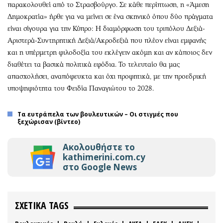
παρακολουθεί από το Στρασβούργο. Σε κάθε περίπτωση, η «Άμεση
Δημοκρατία» ήρθε για να μείνει σε ένα σκηνικό όπου δύο πράγματα
είναι σίγουρα για την Κύπρο: Η διαμόρφωση του τριπόλου Δεξιά-
Αριστερά-Συντηρητική Δεξιά/Ακροδεξιά που πλέον είναι εμφανής
και η υπέρμετρη φιλοδοξία του εκλέγειν ακόμη και αν κάποιος δεν
διαθέτει τα βασικά πολιτικά εφόδια. Το τελευταίο θα μας
απασχολήσει, αναπόφευκτα και όχι προφητικά, με την προεδρική
υποψηφιότητα του Φειδία Παναγιώτου το 2028.
Τα ευτράπελα των βουλευτικών – Οι στιγμές που
ξεχώρισαν (βίντεο)
Ακολουθήστε το
kathimerini.com.cy
στο Google News
ΣΧΕΤΙΚΑ TAGS