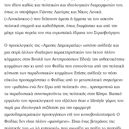
του ιδίου καθώς και πολιτικών και ιδεολογικών διαμορφωτών του,
όπως οι υποψήφιοι Γιάννης Λαούρης και Νίκος Λουκά
(«Λουκάνικος») που δείχνουν άμεσα ή έμμεσα να του ασκούν
πολιτική επιρροή και καθοδήγηση, όπως διαφάνηκε και από την
μέχρι τώρα πορεία του στα ευρωπαϊκά έδρανα του Στρασβούργου.
Ο προεκλογικός της «Άμεσης Δημοκρατίας» ωστόσο ανέδειξε και
μια σειρά άλλων ιδιαίτερων χαρακτηριστικών του έκτου πλέον
κόμματος στην Βουλή των Αντιπροσώπων. Έδειξε την ανθεκτικότητα
κομμάτων σαν κι αυτό του Φειδία που ευνοούνται από την πολιτική
κόπωση των παραδοσιακών κομμάτων. Επίσης ανέδειξε το πόσο
εύκολα προσαρμόστηκε ο Φειδίας από το μεταπολιτικό συγκείμενο
του «μαθαίνω ενώ δεν ξέρω από πολιτική» στο... χρησιμοποιώ και
τα παραδοσιακά συνοπαρτούντα της πολιτικής στην Κύπρο. Βασικό
εργαλείο του προεκλογικού του εξάλλου ήταν ο lifestyle γάμος του
παρά μια ιδεολογική συζήτηση για την εφαρμογή
αμεσοδημοκρατικών προσεγγίσεων επί του κοινοβουλευτισμού. Ο
Φειδίας δεν είναι πλέον «φαινόμενο». Είναι ένας βετεράνος της
πολιτικής του «α λά κυπριακά» που γνωρίζει να παίξει το παιχνίδι