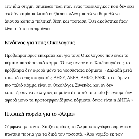
Την ίδια στιγμή, σημείωσε πως, ήταν ένας προεκλογικός που δεν είχε
σχεδόν καμία πολιτική συζήτηση. «Δεν μπορώ να θυμηθώ να
άκουσα κάποια πολιτική θέση και πρόταση. Ό,τι ακούστηκε ήταν
λίγο από τα τετριμμένα».
Κίνδυνος για τους Οικολόγους
Προβληματισμός επικρατεί και για τους Οικολόγους που είναι το
πέμπτο παραδοσιακό κόμμα. Όπως τόνισε ο κ. Χατζηκυριάκος, το
πρόβλημα δεν αφορά μόνο τα νεοσύστατα κόμματα. «Δηλαδή μετά
τους τέσσερις ιστορικούς, ΔΗΣΥ, ΑΚΕΛ, ΔΗΚΟ, ΕΔΕΚ, το επόμενο
πιο παλιό κόμμα είναι οι Οικολόγοι. Συνεπώς, και αν δεν
καταφέρουν να εκλεγούν, σημαίνει ότι αυτό το οποίο βιώνουμε δεν
αφορά μόνο τα πρωτοεμφανιζόμενα κόμματα, όπως είναι η ΔΗΠΑ ».
Πτωτική πορεία για το «Άλμα»
Σύμφωνα με τον κ. Χατζηκυριάκο, το Άλμα καταγράφει σημαντική
πτωτική πορεία για τα δικά του ποσοστά. «Άρα νομίζω εκ των