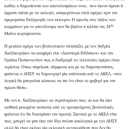
καθώς η δημοσίευση των αποτελεσμάτων τους , που έχουν άμεση ή
έμμεση σχέση με τις εκλογές, απαγορεύεται επτά ημέρες πριν την
ημερομηνία διεξαγωγής των εκλογών. Η αγωνία στις τάξεις των
ης
κομμάτων για το αποτέλεσμα που θα βγάλει η κάλπη της 24
Μαΐου κορυφώνεται.
Η μεγάλη ημέρα των βουλευτικών πλησιάζει, με τον Ανδρέα
Χατζηκυριάκο να αναφέρει στη «Διασπορά Ειδήσεων» και την
Οριάνα Παπαντωνίου πως η διαδρομή τις τελευταίες ημέρες είναι
τεράστια. Όπως σημείωσε, σύμφωνα και με τις δημοσκοπήσεις,
φαίνεται ο ΔΗΣΥ να δημιουργεί μία απόσταση από το ΑΚΕΛ, «που
λογικά θα μπορούσε κάποιος να πει ότι είναι το φαβορί για την
πρώτη θέση».
Με τον κ. Χατζηκυριάκο να συμπληρώνει πως, αν και θα έχει
αισθητά μειωμένα ποσοστά από τις προηγούμενες βουλευτικές,
φαίνεται ότι θα διατηρήσει την πρωτιά. Σχετικά με το ΑΚΕΛ είπε
πως, μπορεί να μην έχει την ίδια πτώση αναλογικά με τον ΔΗΣΥ,
αλλά θα είναι ακόμα μία εκλογική αντιπαράθεση που δεν θα