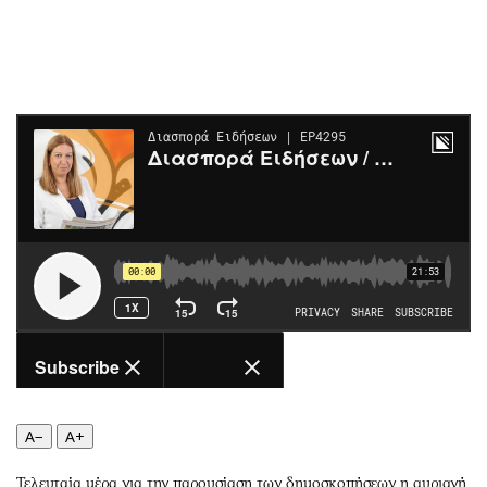
Περιβάλλον
Ταξίδια
Ελλάδα
Συνταγές
Κόσμος
Έξοδος
Παράξενα
Media
Πολιτισμός
Εκπομπές
Σινεμά
Wine routes
Θέατρο-Χορός
Podcasts
Μουσική
Uncut
Εικαστικά
Προσφορές
Βιβλίο
Προσωπικότητες στην ''Κ''
Χειρόγραφα
Επιστολές
A−
A+
Τελευταία μέρα για την παρουσίαση των δημοσκοπήσεων η αυριανή,