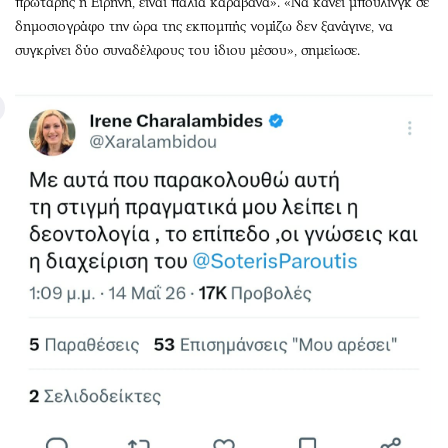
πρωτάρης η Ειρήνη, είναι παλιά καραβάνα». «Να κάνει μπούλινγκ σε
δημοσιογράφο την ώρα της εκπομπής νομίζω δεν ξανάγινε, να
συγκρίνει δύο συναδέλφους του ίδιου μέσου», σημείωσε.