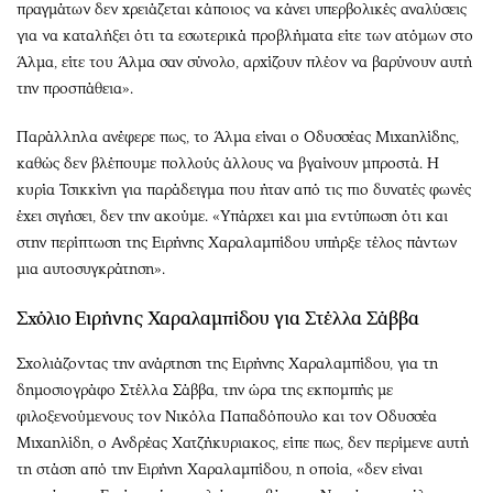
πραγμάτων δεν χρειάζεται κάποιος να κάνει υπερβολικές αναλύσεις
για να καταλήξει ότι τα εσωτερικά προβλήματα είτε των ατόμων στο
Άλμα, είτε του Άλμα σαν σύνολο, αρχίζουν πλέον να βαρύνουν αυτή
την προσπάθεια».
Παράλληλα ανέφερε πως, το Άλμα είναι ο Οδυσσέας Μιχαηλίδης,
καθώς δεν βλέπουμε πολλούς άλλους να βγαίνουν μπροστά. Η
κυρία Τσικκίνη για παράδειγμα που ήταν από τις πιο δυνατές φωνές
έχει σιγήσει, δεν την ακούμε. «Υπάρχει και μια εντύπωση ότι και
στην περίπτωση της Ειρήνης Χαραλαμπίδου υπήρξε τέλος πάντων
μια αυτοσυγκράτηση».
Σχόλιο Ειρήνης Χαραλαμπίδου για Στέλλα Σάββα
Σχολιάζοντας την ανάρτηση της Ειρήνης Χαραλαμπίδου, για τη
δημοσιογράφο Στέλλα Σάββα, την ώρα της εκπομπής με
φιλοξενούμενους τον Νικόλα Παπαδόπουλο και τον Οδυσσέα
Μιχαηλίδη, ο Ανδρέας Χατζήκυριακος, είπε πως, δεν περίμενε αυτή
τη στάση από την Ειρήνη Χαραλαμπίδου, η οποία, «δεν είναι