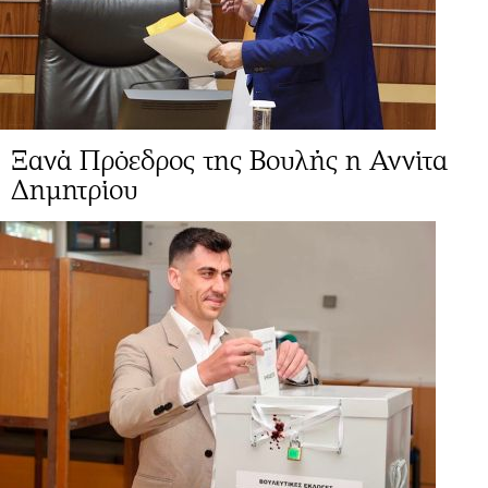
Ξανά Πρόεδρος της Βουλής η Αννίτα
Δημητρίου