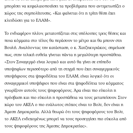
μπορέσει να κεφαλαιοποιήσει τα προβλήματα που αντιμετωπίζει ο
χώρος της συμπολίτευσης. «Και φαίνεται ότι η τρίτη θέση έχει
κλειδώσει για το ΕΛΑΜ».
Το ενδιαφέρον πλέον, μετατοπίζεται στις υπόλοιπες τρεις θέσεις και
ποια κόμματα στο τέλος θα περάσουν το μέτρο και θα μπουν στη
Βουλή. Αναλύοντας την κατάσταση, ο κ. Χατζηκυριάκος, σημείωσε
πως, στην τελική ευθεία γίνεται πάντα η μεγαλύτερη προσπάθεια.
«Στον Συναγερμό είναι λογικό και αυτό θα γίνει σε επίπεδο
υποψηφίων περισσότερο από τη στιγμή που έχει συναγερμικούς
υποψήφιους στα ψηφοδέλτια του ΕΛΑΜ, είναι λογικό ότι οι
συναγερμικοί υποψήφιοι που είναι στα ψηφοδέλτια του κόμματος
γνωρίζουν αυτούς τους ψηφοφόρους. Άρα είναι πιο εύκολη η
πρόσβαση και πιο εύκολη η προσπάθεια να τους μεταπείσουν. Στον
χώρο του ΑΚΕΛ ο πιο ευάλωτος στόχος είναι το Βολτ, δεν είναι η
Άμεση Δημοκρατία. Αλλά θεωρώ ότι τους ψηφοφόρους του Βολτ,
το ΑΚΕΛ ενδεχομένως μπορεί να τους προσεγγίσει πιο εύκολα από
τους ψηφοφόρους της Άμεσης Δημοκρατίας».