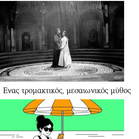
Ενας τρομακτικός, μεσαιωνικός μύθος