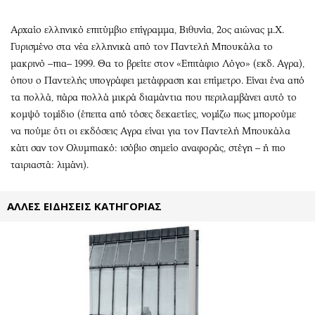
Περιβάλλον
Ταξίδια
Ελλάδα
Συνταγές
Aρχαίο ελληνικό επιτύμβιο επίγραμμα, Βιθυνία, 2ος αιώνας μ.Χ.
Κόσμος
Έξοδος
Γυρισμένο στα νέα ελληνικά από τον Παντελή Μπουκάλα το
μακρινό –πια– 1999. Θα το βρείτε στον «Επιτάφιο Λόγο» (εκδ. Αγρα),
Παράξενα
Media
όπου ο Παντελής υπογράφει μετάφραση και επίμετρο. Είναι ένα από
Πολιτισμός
Εκπομπές
τα πολλά, πάρα πολλά μικρά διαμάντια που περιλαμβάνει αυτό το
Σινεμά
Wine routes
κομψό τομίδιο (έπειτα από τόσες δεκαετίες, νομίζω πως μπορούμε
Θέατρο-Χορός
Podcasts
να πούμε ότι οι εκδόσεις Αγρα είναι για τον Παντελή Μπουκάλα
Μουσική
Uncut
κάτι σαν τον Ολυμπιακό: ισόβιο σημείο αναφοράς, στέγη – ή πιο
ταιριαστά: λιμάνι).
Εικαστικά
Προσφορές
Βιβλίο
Προσωπικότητες στην ''Κ''
ΑΛΛΕΣ ΕΙΔΗΣΕΙΣ ΚΑΤΗΓΟΡΙΑΣ
Χειρόγραφα
Επιστολές