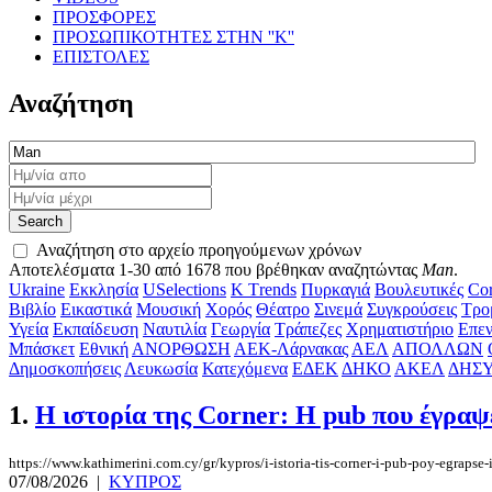
ΠΡΟΣΦΟΡΕΣ
ΠΡΟΣΩΠΙΚΟΤΗΤΕΣ ΣΤΗΝ ''Κ''
ΕΠΙΣΤΟΛΕΣ
Αναζήτηση
Αναζήτηση στο αρχείο προηγούμενων χρόνων
Αποτελέσματα 1-30 από 1678 που βρέθηκαν αναζητώντας
Man
.
Ukraine
Εκκλησία
USelections
K Τrends
Πυρκαγιά
Βουλευτικές
Cor
Βιβλίο
Εικαστικά
Μουσική
Χορός
Θέατρο
Σινεμά
Συγκρούσεις
Τρο
Υγεία
Εκπαίδευση
Ναυτιλία
Γεωργία
Τράπεζες
Χρηματιστήριο
Επεν
Μπάσκετ
Εθνική
ΑΝΟΡΘΩΣΗ
ΑΕΚ-Λάρνακας
ΑΕΛ
ΑΠΟΛΛΩΝ
Δημοσκοπήσεις
Λευκωσία
Κατεχόμενα
ΕΔΕΚ
ΔΗΚΟ
ΑΚΕΛ
ΔΗΣ
1.
Η ιστορία της Corner: Η pub που έγραψ
https://www.kathimerini.com.cy/gr/kypros/i-istoria-tis-corner-i-pub-poy-egrapse-
07/08/2026
|
ΚΥΠΡΟΣ