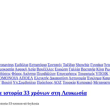
onavirus
Εμβόλια
Εστιατόρια
Συνταγές
Ταξίδια
Showbiz
Γυναίκα
Ίντ
μοκρατία
Αφρική
Ασία
Βρυξέλλες
Ευρώπη
Γαλλία
Βρετανία
Κίνα
Ρω
δύσεις
Φόρος
Ακίνητα
Περιβάλλον
Επιχειρήσεις
Τουρισμός
ΥΠΟΙΚ
ΟΜΟΝΟΙΑ
ΑΠΟΕΛ
Ελεγκτής
Δικαιοσύνη
Αστυνομία
Έγκλημα
Καιρ
Υ
Βουλή
Υπ.Συμβούλιο
Πρόεδρος
ΑΟΖ
Τουρκία
Κυπριακό
Μεταναστ
ε ιστορία 33 χρόνων στη Λευκωσία
istoria-33-xronon-sti-leykosia