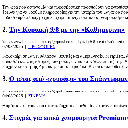
Την ώρα που αστυνομία και πυροσβεστική προσπαθούν να εντοπίσουν
έρευνα για να βρούμε πληροφορίες για την ιστορία του μαγαζιού πο
ποδοσφαιρόφιλους, μέχρι επιχειρηματίες, πολιτικούς, νεαρόκοσμο και
2.
Την Κυριακή 9/8 με την «Καθημερινή»
https://www.kathimerini.com.cy/gr/prosfores/tin-kyriaki-9-8-me-tin-kathimerini
07/08/2026
|
ΠΡΟΣΦΟΡΕΣ
Καλοκαίρι σημαίνει θάλασσα, βουτιές και αμεριμνησία. Μετριέται, 
θάλασσα και στις ιστορίες των ρολογιών που συνδέονται μαζί της.
διαχρονική όψη της Αμερικής και το περιοδικό Κ που ακολουθεί ξενα
3.
Ο ιστός από «χρυσάφι» του Σπάιντερμαν
https://www.kathimerini.com.cy/gr/politismos/sinema/o-istos-apo-xrysafi-toy-sp
04/08/2026
|
ΣΙΝΕΜΑ
Θυμάστε εκείνους που στον απόηχο της πανδημίας έκαναν δυσοίωνες 
4.
Στιγμές για επικά χασμουρητά
Premium