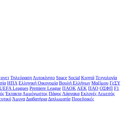
ερνετ
Τηλεόραση
Αυτοκίνητο
Space
Social
Κινητά
Τεχνολογία
σία
ΗΠΑ
Ελληνική Οικονομία
Βουλή Ελλήνων
Μαξίμου
ΓεΣΥ
UEFA Leagues
Premiere League
ΠΑΟΚ
ΑΕΚ
ΠΑΟ
ΟΣΦΠ
F1
ός
Έκτακτα
Αμμόχωστος
Πάφος
Λάρνακα
Εκλογές
Λεμεσός
ευτικό
Άμυνα
Διαβατήρια
Διπλωματία
Προεδρικές