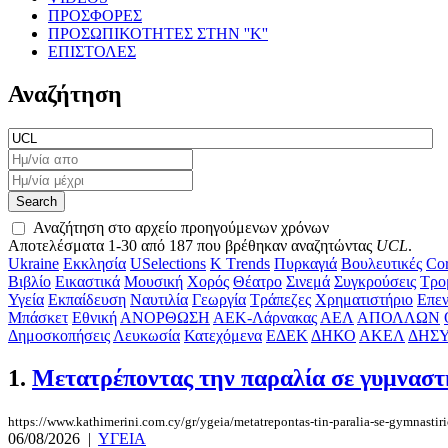
ΠΡΟΣΦΟΡΕΣ
ΠΡΟΣΩΠΙΚΟΤΗΤΕΣ ΣΤΗΝ ''Κ''
ΕΠΙΣΤΟΛΕΣ
Αναζήτηση
Αναζήτηση στο αρχείο προηγούμενων χρόνων
Αποτελέσματα 1-30 από 187 που βρέθηκαν αναζητώντας
UCL
.
Ukraine
Εκκλησία
USelections
K Τrends
Πυρκαγιά
Βουλευτικές
Cor
Βιβλίο
Εικαστικά
Μουσική
Χορός
Θέατρο
Σινεμά
Συγκρούσεις
Τρο
Υγεία
Εκπαίδευση
Ναυτιλία
Γεωργία
Τράπεζες
Χρηματιστήριο
Επεν
Μπάσκετ
Εθνική
ΑΝΟΡΘΩΣΗ
ΑΕΚ-Λάρνακας
ΑΕΛ
ΑΠΟΛΛΩΝ
Δημοσκοπήσεις
Λευκωσία
Κατεχόμενα
ΕΔΕΚ
ΔΗΚΟ
ΑΚΕΛ
ΔΗΣ
1.
Μετατρέποντας την παραλία σε γυμναστ
https://www.kathimerini.com.cy/gr/ygeia/metatrepontas-tin-paralia-se-gymnastir
06/08/2026
|
ΥΓΕΙΑ