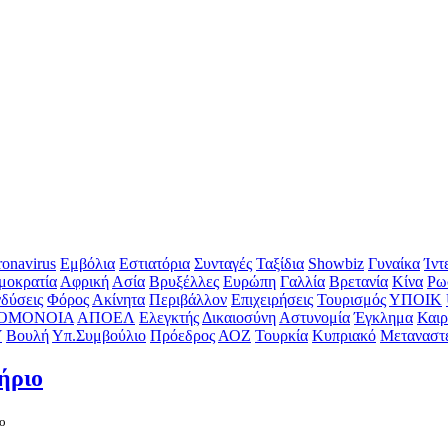
onavirus
Εμβόλια
Εστιατόρια
Συνταγές
Ταξίδια
Showbiz
Γυναίκα
Ίντ
μοκρατία
Αφρική
Ασία
Βρυξέλλες
Ευρώπη
Γαλλία
Βρετανία
Κίνα
Ρω
δύσεις
Φόρος
Ακίνητα
Περιβάλλον
Επιχειρήσεις
Τουρισμός
ΥΠΟΙΚ
ΟΜΟΝΟΙΑ
ΑΠΟΕΛ
Ελεγκτής
Δικαιοσύνη
Αστυνομία
Έγκλημα
Καιρ
Υ
Βουλή
Υπ.Συμβούλιο
Πρόεδρος
ΑΟΖ
Τουρκία
Κυπριακό
Μεταναστ
ήριο
io