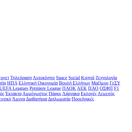
ερνετ
Τηλεόραση
Αυτοκίνητο
Space
Social
Κινητά
Τεχνολογία
σία
ΗΠΑ
Ελληνική Οικονομία
Βουλή Ελλήνων
Μαξίμου
ΓεΣΥ
UEFA Leagues
Premiere League
ΠΑΟΚ
ΑΕΚ
ΠΑΟ
ΟΣΦΠ
F1
ός
Έκτακτα
Αμμόχωστος
Πάφος
Λάρνακα
Εκλογές
Λεμεσός
ευτικό
Άμυνα
Διαβατήρια
Διπλωματία
Προεδρικές