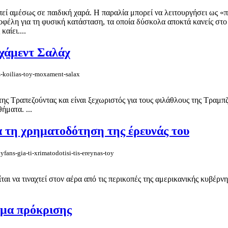
απεί αμέσως σε παιδική χαρά. Η παραλία μπορεί να λειτουργήσει ως «π
 οφέλη για τη φυσική κατάσταση, τα οποία δύσκολα αποκτά κανείς στο
αίει....
οχάμεντ Σαλάχ
is-koilias-toy-moxament-salax
της Τραπεζούντας και είναι ξεχωριστός για τους φιλάθλους της Τραμπζ
ήματα. ...
α τη χρηματοδότηση της έρευνάς του
fans-gia-ti-xrimatodotisi-tis-ereynas-toy
αι να τιναχτεί στον αέρα από τις περικοπές της αμερικανικής κυβέρ
βήμα πρόκρισης