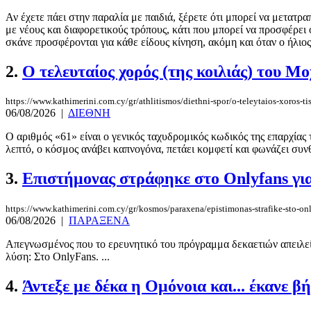
Αν έχετε πάει στην παραλία με παιδιά, ξέρετε ότι μπορεί να μετατρ
με νέους και διαφορετικούς τρόπους, κάτι που μπορεί να προσφέρει
σκάνε προσφέρονται για κάθε είδους κίνηση, ακόμη και όταν ο ήλιος κ
2.
Ο τελευταίος χορός (της κοιλιάς) του Μ
https://www.kathimerini.com.cy/gr/athlitismos/diethni-spor/o-teleytaios-xoros-t
06/08/2026
|
ΔΙΕΘΝΗ
Ο αριθμός «61» είναι ο γενικός ταχυδρομικός κωδικός της επαρχίας 
λεπτό, ο κόσμος ανάβει καπνογόνα, πετάει κομφετί και φωνάζει συνθ
3.
Επιστήμονας στράφηκε στο Onlyfans γι
https://www.kathimerini.com.cy/gr/kosmos/paraxena/epistimonas-strafike-sto-only
06/08/2026
|
ΠΑΡΑΞΕΝΑ
Απεγνωσμένος που το ερευνητικό του πρόγραμμα δεκαετιών απειλείτ
λύση: Στο OnlyFans. ...
4.
Άντεξε με δέκα η Ομόνοια και... έκανε 