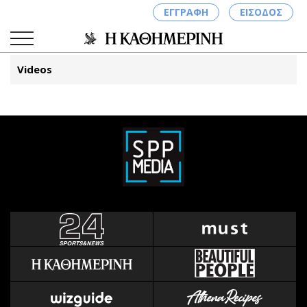
ΕΓΓΡΑΦΗ
ΕΙΣΟΔΟΣ
Videos
ΚΑΤΗΓΟΡΙΕΣ
ΣΥΝΔΕΣΗ
Κύπρος
Απόψεις
Παιδεία
Αρθρογραφία
Υγεία
The Hill
Πολιτική
Υγεία
Βουλευτικές 2026
Αγγελίες
Εκλογές 2024
Ενοικιάζονται
Προεδρικές 2023
Πωλούνται
Δημοσκοπήσεις
Ζητούν εργασία
Διπλωματία
Θέσεις εργασίας