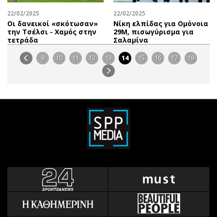
22/02/2025
22/02/2025
Οι δανεικοί «σκότωσαν»
Νίκη ελπίδας για Ομόνοια
την Τσέλσι - Χαμός στην
29Μ, πισωγύρισμα για
τετράδα
Σαλαμίνα
9
10
11
12
13
14
15
16
17
18