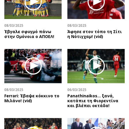
Περιβάλλον
Ταξίδια
Ελλάδα
Συνταγές
Κόσμος
Έξοδος
08/03/2025
08/03/2025
Παράξενα
Media
Έβγαλε σφυγμό πάνω
Άφησε στον τόπο τη Σίτι
Πολιτισμός
Εκπομπές
στην Ομόνοια ο ΑΠΟΕΛ!
η Νότιγχαμ! (vid)
Σινεμά
Wine routes
Θέατρο-Χορός
Podcasts
Μουσική
Uncut
Εικαστικά
Προσφορές
Βιβλίο
Προσωπικότητες στην ''Κ''
Χειρόγραφα
Επιστολές
08/03/2025
06/03/2025
Ferrari: Έβαψε κόκκινο το
Panathinaikos… ξανά,
Μιλάνο! (vid)
κατάπιε τη Φιορεντίνα
και βλέπει οκτάδα!