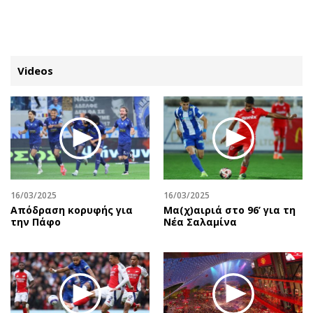
ΕΓΓΡΑΦΗ
ΕΙΣΟΔΟΣ
Videos
ΚΑΤΗΓΟΡΙΕΣ
ΣΥΝΔΕΣΗ
Κύπρος
Απόψεις
Παιδεία
Αρθρογραφία
Υγεία
The Hill
16/03/2025
16/03/2025
Πολιτική
Υγεία
Απόδραση κορυφής για
Μα(χ)αιριά στο 96’ για τη
την Πάφο
Νέα Σαλαμίνα
Βουλευτικές 2026
Αγγελίες
Εκλογές 2024
Ενοικιάζονται
Προεδρικές 2023
Πωλούνται
Δημοσκοπήσεις
Ζητούν εργασία
Διπλωματία
Θέσεις εργασίας