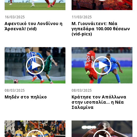
Αθλητισμός
Geek
Κύπρος
Νέα
16/03/2025
11/03/2025
Αφεντικό του Λονδίνου η
Μ. Γιουνάιτεντ: Νέα
Ελλάδα
Κινητά-tablets
Άρσεναλ! (vid)
γηπεδάρα 100.000 θέσεων
Διεθνή
Social
(vid-pics)
Κληρώσεις Allwyn
Αυτοκίνηση
Οικονομική
Αφιερώματα
Οικονομία
Πολιτική
Real Estate
Οικονομία
Επιχειρήσεις
Γενικά
Αγορές
Αναδρομές
08/03/2025
08/03/2025
Money Review
Πρόσωπα
Μηδέν στο πηλίκο
Κράτησε τον Απόλλωνα
στην ισοπαλία… η Νέα
AstroBank Properties
Περιβάλλον
Σαλαμίνα
Trends
Good Life
Ενέργεια
Γυναίκα
Ναυτιλία
Showbiz