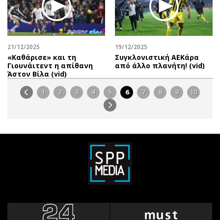
21/12/2025
19/12/2025
«Καθάρισε» και τη
Συγκλονιστική ΑΕΚάρα
Γιουνάιτεντ η απίθανη
από άλλο πλανήτη! (vid)
Άστον Βίλα (vid)
1
2
3
4
5
6
7
8
9
10