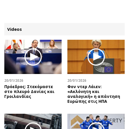
ΕΓΓΡΑΦΗ
ΕΙΣΟΔΟΣ
Videos
ΚΑΤΗΓΟΡΙΕΣ
ΣΥΝΔΕΣΗ
Κύπρος
Απόψεις
Παιδεία
Αρθρογραφία
Υγεία
The Hill
20/01/2026
20/01/2026
Πολιτική
Υγεία
Πρόεδρος: Στεκόμαστε
Φον ντερ Λάιεν:
στο πλευρό Δανίας και
«Ακλόνητη και
Βουλευτικές 2026
Αγγελίες
Γροιλανδίας
αναλογική» η απάντηση
Εκλογές 2024
Ενοικιάζονται
Ευρώπης στις ΗΠΑ
Προεδρικές 2023
Πωλούνται
Δημοσκοπήσεις
Ζητούν εργασία
Διπλωματία
Θέσεις εργασίας