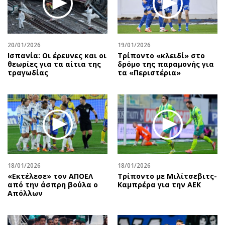
Αθλητισμός
Geek
Κύπρος
Νέα
Ελλάδα
Κινητά-tablets
20/01/2026
19/01/2026
Διεθνή
Social
Ισπανία: Οι έρευνες και οι
Τρίποντο «κλειδί» στο
θεωρίες για τα αίτια της
δρόμο της παραμονής για
Κληρώσεις Allwyn
Αυτοκίνηση
τραγωδίας
τα «Περιστέρια»
Οικονομική
Αφιερώματα
Οικονομία
Πολιτική
Real Estate
Οικονομία
Επιχειρήσεις
Γενικά
Αγορές
Αναδρομές
Money Review
Πρόσωπα
18/01/2026
18/01/2026
AstroBank Properties
Περιβάλλον
«Εκτέλεσε» τον ΑΠΟΕΛ
Τρίποντο με Μιλίτσεβιτς-
Trends
Good Life
από την άσπρη βούλα ο
Καμπρέρα για την ΑΕΚ
Απόλλων
Ενέργεια
Γυναίκα
Ναυτιλία
Showbiz