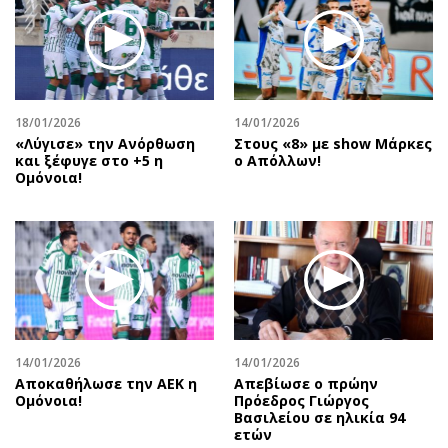
Περιβάλλον
Ταξίδια
Ελλάδα
Συνταγές
Κόσμος
Έξοδος
Παράξενα
Media
Πολιτισμός
Εκπομπές
18/01/2026
14/01/2026
«Λύγισε» την Ανόρθωση
Στους «8» με show Μάρκες
Σινεμά
Wine routes
και ξέφυγε στο +5 η
ο Απόλλων!
Ομόνοια!
Θέατρο-Χορός
Podcasts
Μουσική
Uncut
Εικαστικά
Προσφορές
Βιβλίο
Προσωπικότητες στην ''Κ''
Χειρόγραφα
Επιστολές
14/01/2026
14/01/2026
Αποκαθήλωσε την ΑΕΚ η
Απεβίωσε ο πρώην
Ομόνοια!
Πρόεδρος Γιώργος
Βασιλείου σε ηλικία 94
ετών