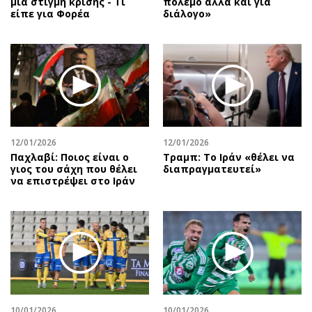
μια στιγμή κρίσης - Τι
πόλεμο αλλά και για
είπε για Φορέα
διάλογο»
12/01/2026
12/01/2026
Παχλαβί: Ποιος είναι ο
Τραμπ: Το Ιράν «θέλει να
γιος του σάχη που θέλει
διαπραγματευτεί»
να επιστρέψει στο Ιράν
10/01/2026
10/01/2026