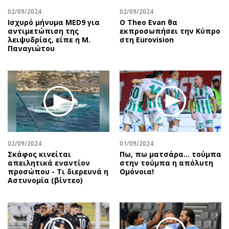
02/09/2024
02/09/2024
Ισχυρό μήνυμα MED9 για
Ο Theo Evan θα
αντιμετώπιση της
εκπροσωπήσει την Κύπρο
λειψυδρίας, είπε η Μ.
στη Eurovision
Παναγιώτου
02/09/2024
01/09/2024
Σκάφος κινείται
Πω, πω ματσάρα... τούμπα
απειλητικά εναντίον
στην τούμπα η απόλυτη
προσώπου - Τι διερευνά η
Ομόνοια!
Αστυνομία (βίντεο)