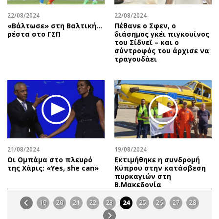
22/08/2024
22/08/2024
«Βάλτωσε» στη Βαλτική...
Πέθανε ο Σφεν, ο
ρέστα στο ΓΣΠ
διάσημος γκέι πιγκουίνος
του Σίδνεϊ – και ο
σύντροφός του άρχισε να
τραγουδάει
21/08/2024
19/08/2024
Οι Ομπάμα στο πλευρό
Εκτιμήθηκε η συνδρομή
της Χάρις: «Yes, she can»
Κύπρου στην κατάσβεση
πυρκαγιών στη
Β.Μακεδονία
19
20
21
22
23
24
25
26
27
28