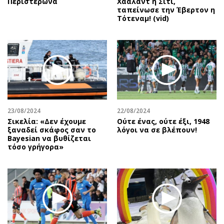
Περιστερώνα
Χάαλαντ η Σίτι,
ταπείνωσε την Έβερτον η
Τότεναμ! (vid)
23/08/2024
22/08/2024
Σικελία: «Δεν έχουμε
Ούτε ένας, ούτε έξι, 1948
ξαναδεί σκάφος σαν το
λόγοι να σε βλέπουν!
Bayesian να βυθίζεται
τόσο γρήγορα»