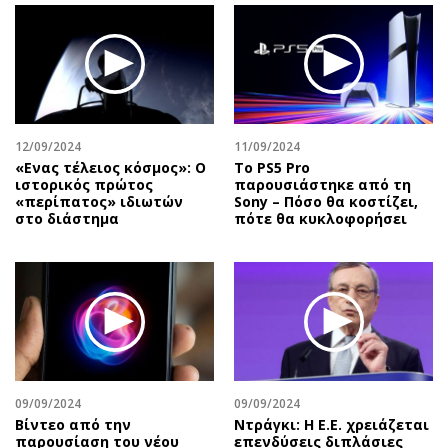
Περιβάλλον
Ταξίδια
Ελλάδα
Συνταγές
Κόσμος
Έξοδος
Παράξενα
Media
Πολιτισμός
Εκπομπές
12/09/2024
11/09/2024
Σινεμά
Wine routes
«Ενας τέλειος κόσμος»: Ο
Το PS5 Pro
Θέατρο-Χορός
Podcasts
ιστορικός πρώτος
παρουσιάστηκε από τη
«περίπατος» ιδιωτών
Sony – Πόσο θα κοστίζει,
Μουσική
Uncut
στο διάστημα
πότε θα κυκλοφορήσει
Εικαστικά
Προσφορές
Βιβλίο
Προσωπικότητες στην ''Κ''
Χειρόγραφα
Επιστολές
09/09/2024
09/09/2024
Bίντεο από την
Ντράγκι: Η Ε.Ε. χρειάζεται
παρουσίαση του νέου
επενδύσεις διπλάσιες