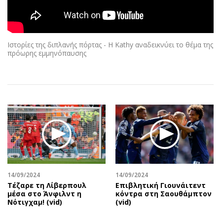
Αθλητισμός
Geek
Κύπρος
Νέα
Ελλάδα
Κινητά-tablets
Ιστορίες της διπλανής πόρτας - Η Kathy αναδεικνύει το θέμα της
Διεθνή
Social
πρόωρης εμμηνόπαυσης
Κληρώσεις Allwyn
Αυτοκίνηση
Οικονομική
Αφιερώματα
Οικονομία
Πολιτική
Real Estate
Οικονομία
Επιχειρήσεις
Γενικά
Αγορές
Αναδρομές
Money Review
Πρόσωπα
AstroBank Properties
Περιβάλλον
14/09/2024
14/09/2024
Trends
Good Life
Τέζαρε τη Λίβερπουλ
Επιβλητική Γιουνάιτεντ
μέσα στο Άνφιλντ η
κόντρα στη Σαουθάμπτον
Ενέργεια
Γυναίκα
Νότιγχαμ! (vid)
(vid)
Ναυτιλία
Showbiz