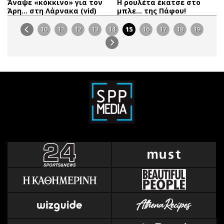
Άναψε «κόκκινο» για τον
Η ρουλέτα έκατσε στο
Άρη… στη Λάρνακα (vid)
μπλε… της Πάφου!
10
11
12
13
14
15
16
17
18
19