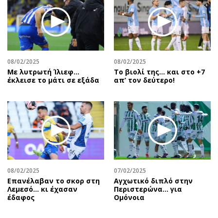
08/02/2025
08/02/2025
Με λυτρωτή Ίλιεφ…
Το βιολί της… και στο +7
έκλεισε το μάτι σε εξάδα
απ’ τον δεύτερο!
08/02/2025
07/02/2025
Επανέλαβαν το σκορ στη
Αγχωτικό διπλό στην
Λεμεσό… κι έχασαν
Περιστερώνα… για
έδαφος
Ομόνοια