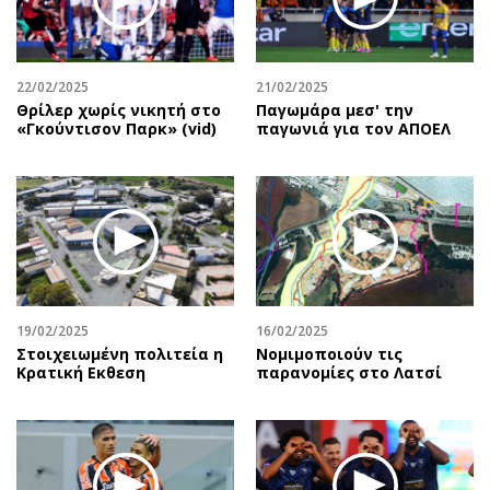
Περιβάλλον
Ταξίδια
Ελλάδα
Συνταγές
Κόσμος
Έξοδος
22/02/2025
21/02/2025
Παράξενα
Media
Θρίλερ χωρίς νικητή στο
Παγωμάρα μεσ' την
«Γκούντισον Παρκ» (vid)
παγωνιά για τον ΑΠΟΕΛ
Πολιτισμός
Εκπομπές
Σινεμά
Wine routes
Θέατρο-Χορός
Podcasts
Μουσική
Uncut
Εικαστικά
Προσφορές
Βιβλίο
Προσωπικότητες στην ''Κ''
Χειρόγραφα
Επιστολές
19/02/2025
16/02/2025
Στοιχειωμένη πολιτεία η
Νομιμοποιούν τις
Κρατική Eκθεση
παρανομίες στο Λατσί