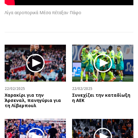
Αθλητισμός
Geek
Λίγα αεροπορικά Μέσα πέταξαν Πάφο
Κύπρος
Νέα
Ελλάδα
Κινητά-tablets
Διεθνή
Social
Κληρώσεις Allwyn
Αυτοκίνηση
Οικονομική
Αφιερώματα
Οικονομία
Πολιτική
Real Estate
Οικονομία
Επιχειρήσεις
Γενικά
Αγορές
Αναδρομές
22/02/2025
22/02/2025
Χαρακίρι για την
Συνεχίζει την καταδίωξη
Money Review
Πρόσωπα
Άρσεναλ, πανηγύρια για
η ΑΕΚ
AstroBank Properties
Περιβάλλον
τη Λίβερπουλ
Trends
Good Life
Ενέργεια
Γυναίκα
Ναυτιλία
Showbiz