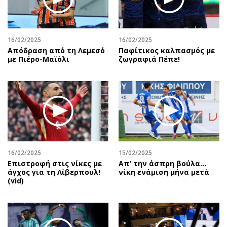
16/02/2025
16/02/2025
Απόδραση από τη Λεμεσό
Παφίτικος καλπασμός με
με Πιέρο-Μαϊόλι
ζωγραφιά Πέπε!
16/02/2025
15/02/2025
Επιστροφή στις νίκες με
Απ’ την άσπρη βούλα…
άγχος για τη Λίβερπουλ!
νίκη ενάμιση μήνα μετά
(vid)