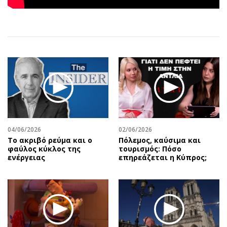
Αθλητισμός
Geek
Κύπρος
Νέα
Ελλάδα
Κινητά-tablets
Διεθνή
Social
Κληρώσεις Allwyn
Αυτοκίνηση
Οικονομική
Αφιερώματα
Οικονομία
Πολιτική
Real Estate
Οικονομία
Επιχειρήσεις
Γενικά
04/06/2026
02/06/2026
Το ακριβό ρεύμα και ο
Πόλεμος, καύσιμα και
Αγορές
Αναδρομές
φαύλος κύκλος της
τουρισμός: Πόσο
Money Review
Πρόσωπα
ενέργειας
επηρεάζεται η Κύπρος;
AstroBank Properties
Περιβάλλον
Trends
Good Life
Ενέργεια
Γυναίκα
Ναυτιλία
Showbiz