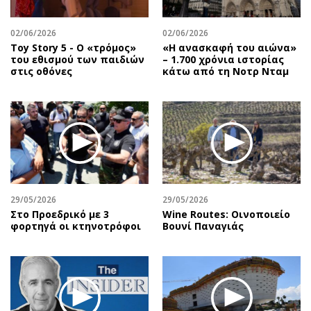
Περιβάλλον
Ταξίδια
Ελλάδα
Συνταγές
02/06/2026
02/06/2026
Κόσμος
Έξοδος
Toy Story 5 - O «τρόμος»
«Η ανασκαφή του αιώνα»
του εθισμού των παιδιών
– 1.700 χρόνια ιστορίας
Παράξενα
Media
στις οθόνες
κάτω από τη Νοτρ Νταμ
Πολιτισμός
Εκπομπές
Σινεμά
Wine routes
Θέατρο-Χορός
Podcasts
Μουσική
Uncut
Εικαστικά
Προσφορές
Βιβλίο
Προσωπικότητες στην ''Κ''
29/05/2026
29/05/2026
Χειρόγραφα
Επιστολές
Στο Προεδρικό με 3
Wine Routes: Οινοποιείο
φορτηγά οι κτηνοτρόφοι
Βουνί Παναγιάς