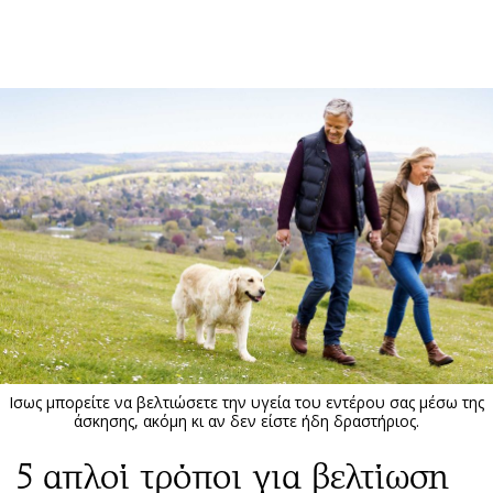
ΕΓΓΡΑΦΗ
ΕΙΣΟΔΟΣ
ΚΑΤΗΓΟΡΙΕΣ
ΣΥΝΔΕΣΗ
Κύπρος
Απόψεις
Παιδεία
Αρθρογραφία
Υγεία
The Hill
Πολιτική
Υγεία
Βουλευτικές 2026
Αγγελίες
Εκλογές 2024
Ενοικιάζονται
Iσως μπορείτε να βελτιώσετε την υγεία του εντέρου σας μέσω της
Προεδρικές 2023
Πωλούνται
άσκησης, ακόμη κι αν δεν είστε ήδη δραστήριος.
Δημοσκοπήσεις
Ζητούν εργασία
5 απλοί τρόποι για βελτίωση
Διπλωματία
Θέσεις εργασίας