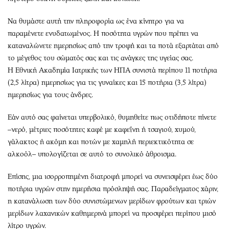
Να θυμάστε αυτή την πληροφορία ως ένα κίνητρο για να
παραμένετε ενυδατωμένος. Η ποσότητα υγρών που πρέπει να
καταναλώνετε ημερησίως από την τροφή και τα ποτά εξαρτάται από
το μέγεθος του σώματός σας και τις ανάγκες της υγείας σας.
Η Εθνική Ακαδημία Ιατρικής των ΗΠΑ συνιστά περίπου 11 ποτήρια
(2,5 λίτρα) ημερησίως για τις γυναίκες και 15 ποτήρια (3,5 λίτρα)
ημερησίως για τους άνδρες.
Εάν αυτό σας φαίνεται υπερβολικό, θυμηθείτε πως οτιδήποτε πίνετε
–νερό, μέτριες ποσότητες καφέ με καφεΐνη ή τσαγιού, χυμού,
γάλακτος ή ακόμη και ποτών με χαμηλή περιεκτικότητα σε
αλκοόλ– υπολογίζεται σε αυτό το συνολικό άθροισμα.
Επίσης, μια ισορροπημένη διατροφή μπορεί να συνεισφέρει έως δύο
ποτήρια υγρών στην ημερήσια πρόσληψή σας. Παραδείγματος χάριν,
η κατανάλωση των δύο συνιστώμενων μερίδων φρούτων και τριών
μερίδων λαχανικών καθημερινά μπορεί να προσφέρει περίπου μισό
λίτρο υγρών.