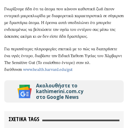
Γνωρίζουμε ήδη ότι τα άτομα που κάνουν καθιστική ζωή έχουν
εντερική μικροχλωρίδα με διαφορετικά χαρακτηριστικά σε σύγκριση
με δραστήρια άτομα. Η έρευνα αυτή υποδηλώνει ότι μπορείτε
ενδεχομένως να βελτιώσετε την υγεία του εντέρου σας μέσω της
άσκησης ακόμη κι αν δεν είστε ήδη δραστήριος.
Για περισσότερες πληροφορίες σχετικά με το πώς να διατηρήσετε
ένα υγιές έντερο, διαβάστε την Ειδική Έκθεση Υγείας του Χάρβαρντ
The Sensitive Gut (Το ευαίσθητο έντερο) στην ηλ.
διεύθυνση
www.health.harvard.edu/gut
Ακολουθήστε το
kathimerini.com.cy
στο Google News
ΣΧΕΤΙΚΑ TAGS