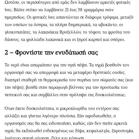
Ωστόσο, οι περισσότεροι από εμάς δεν λαμβάνουν αρκετές φυτικές
ίνες. Βάλτε στόχο να λαμβάνετε 21 έως 38 γραμμάρια ινών
ημερησίως. Οι φυτικές ίνες απαντώνται σε διάφορα τρόφιμα, μεταξύ
των οποίων τα όσπρια, τα πλήρη δημητριακά, τα αβοκάντο, οι
γλυκοπατάτες, τα λαχανάκια Βρυξελλών, το τόφου, τα φρούτα του
δάσους, τα φυλλώδη λαχανικά και οι ξηροί καρποί και σπόροι.
2 – Φροντίστε την ενυδάτωσή σας
Το νερό είναι απαραίτητο για την υγιή πέψη. Τα υγρά βοηθούν τον
οργανισμό σας να απορροφά και να μεταφέρει θρεπτικές ουσίες,
διατηρεί σταθερή τη θερμοκρασία του πυρήνα του σώματός σας (και
την πέψη), βοηθά στην παραγωγή βλέννης για την προστασία του
πεπτικού σας και συμβάλλει στην πρόληψη της δυσκοιλιότητας.
Όταν έχετε δυσκοιλιότητα, η μικροχλωρίδα του εντέρου σας
αλλάζει και γίνεται λιγότερο πλούσια. Εάν αφυδατωθείτε, ο
οργανισμός σας θα σας ειδοποιήσει, καθώς, εάν δεν πιείτε αρκετά
υγρά, θα εκδηλωθεί ενδεχομένως ως δίψα, κεφαλαλγία, ξηροστομία,
λιγότερο συχνή ούρηση, ζάλη και κόπωση.