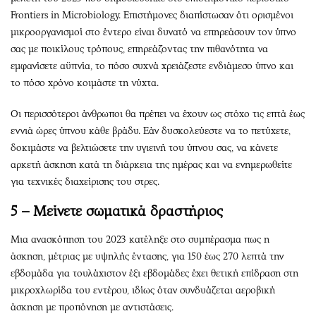
Frontiers in Microbiology. Επιστήμονες διαπίστωσαν ότι ορισμένοι
μικροοργανισμοί στο έντερο είναι δυνατό να επηρεάσουν τον ύπνο
σας με ποικίλους τρόπους, επηρεάζοντας την πιθανότητα να
εμφανίσετε αϋπνία, το πόσο συχνά χρειάζεστε ενδιάμεσο ύπνο και
το πόσο χρόνο κοιμάστε τη νύχτα.
Οι περισσότεροι άνθρωποι θα πρέπει να έχουν ως στόχο τις επτά έως
εννιά ώρες ύπνου κάθε βράδυ. Εάν δυσκολεύεστε να το πετύχετε,
δοκιμάστε να βελτιώσετε την υγιεινή του ύπνου σας, να κάνετε
αρκετή άσκηση κατά τη διάρκεια της ημέρας και να ενημερωθείτε
για τεχνικές διαχείρισης του στρες.
5 – Μείνετε σωματικά δραστήριος
Μια ανασκόπηση του 2023 κατέληξε στο συμπέρασμα πως η
άσκηση, μέτριας με υψηλής έντασης, για 150 έως 270 λεπτά την
εβδομάδα για τουλάχιστον έξι εβδομάδες έχει θετική επίδραση στη
μικροχλωρίδα του εντέρου, ιδίως όταν συνδυάζεται αεροβική
άσκηση με προπόνηση με αντιστάσεις.