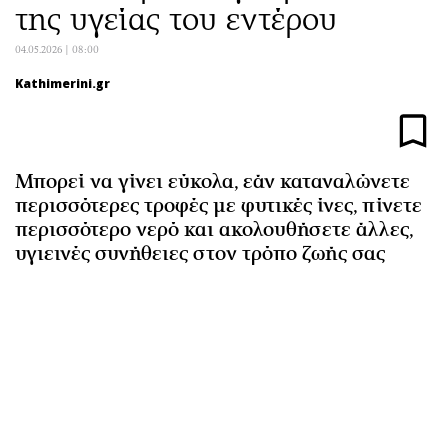
της υγείας του εντέρου
Αθλητισμός
Geek
Κύπρος
Νέα
04.05.2026 | 08:00
Ελλάδα
Κινητά-tablets
Kathimerini.gr
Διεθνή
Social
Κληρώσεις Allwyn
Αυτοκίνηση
Οικονομική
Αφιερώματα
Μπορεί να γίνει εύκολα, εάν καταναλώνετε
Οικονομία
Πολιτική
περισσότερες τροφές με φυτικές ίνες, πίνετε
Real Estate
Οικονομία
περισσότερο νερό και ακολουθήσετε άλλες,
υγιεινές συνήθειες στον τρόπο ζωής σας
Επιχειρήσεις
Γενικά
Αγορές
Αναδρομές
Money Review
Πρόσωπα
AstroBank Properties
Περιβάλλον
Trends
Good Life
Ενέργεια
Γυναίκα
Ναυτιλία
Showbiz