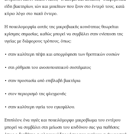
είδη βακτηρίων, ιών και μυκήτων που ζουν στο έντερό τους, κατά
κύριο λόγο στο παχύ έντερο.
Η ποικιλομορφία αυτής της μικροβιακής κοινότητας θεωρείται
κρίσιμης σημασίας, καθώς μπορεί να συμβάλει στην ενίσχυση της
υγείας με διάφορους τρόπους, όπως:
• στην καλύτερη πέψη και απορρόφηση των θρεπτικών ουσιών
• στη ρύθμιση του ανοσοποιητικού συστήματος
• στην προστασία από επιβλαβή βακτήρια
• στον περιορισμό της φλεγμονής
• στην καλύτερη υγεία του εγκεφάλου.
Επιπλέον, ένα υγιές και ποικιλόμορφο μικροβίωμα του εντέρου
μπορεί να συμβάλει στη μείωση του κινδύνου σας για παθήσεις