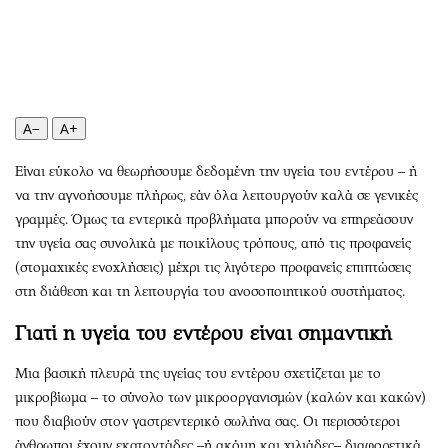
Περιβάλλον
Ταξίδια
Ελλάδα
Συνταγές
Κόσμος
Έξοδος
Παράξενα
Media
Πολιτισμός
Εκπομπές
A−
A+
Σινεμά
Wine routes
Είναι εύκολο να θεωρήσουμε δεδομένη την υγεία του εντέρου – ή
Θέατρο-Χορός
Podcasts
να την αγνοήσουμε πλήρως, εάν όλα λειτουργούν καλά σε γενικές
Μουσική
Uncut
γραμμές. Όμως τα εντερικά προβλήματα μπορούν να επηρεάσουν
Εικαστικά
Προσφορές
την υγεία σας συνολικά με ποικίλους τρόπους, από τις προφανείς
Βιβλίο
Προσωπικότητες στην ''Κ''
(στομαχικές ενοχλήσεις) μέχρι τις λιγότερο προφανείς επιπτώσεις
στη διάθεση και τη λειτουργία του ανοσοποιητικού συστήματος.
Χειρόγραφα
Επιστολές
Γιατί η υγεία του εντέρου είναι σημαντική
Μια βασική πλευρά της υγείας του εντέρου σχετίζεται με το
μικροβίωμα – το σύνολο των μικροοργανισμών (καλών και κακών)
που διαβιούν στον γαστρεντερικό σωλήνα σας. Οι περισσότεροι
άνθρωποι έχουν εκατοντάδες –ή ακόμη και χιλιάδες– διαφορετικά