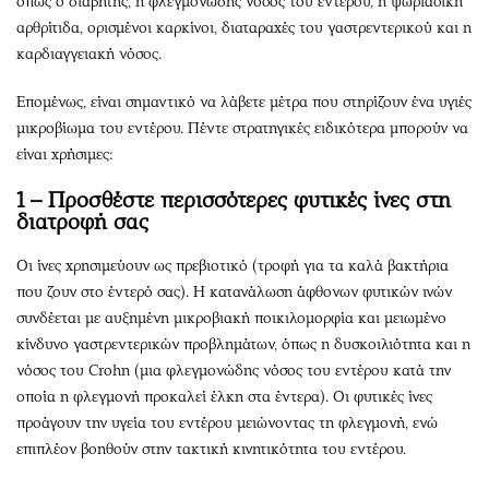
όπως ο διαβήτης, η φλεγμονώδης νόσος του εντέρου, η ψωριασική
αρθρίτιδα, ορισμένοι καρκίνοι, διαταραχές του γαστρεντερικού και η
καρδιαγγειακή νόσος.
Επομένως, είναι σημαντικό να λάβετε μέτρα που στηρίζουν ένα υγιές
μικροβίωμα του εντέρου. Πέντε στρατηγικές ειδικότερα μπορούν να
είναι χρήσιμες:
1 – Προσθέστε περισσότερες φυτικές ίνες στη
διατροφή σας
Οι ίνες χρησιμεύουν ως πρεβιοτικό (τροφή για τα καλά βακτήρια
που ζουν στο έντερό σας). Η κατανάλωση άφθονων φυτικών ινών
συνδέεται με αυξημένη μικροβιακή ποικιλομορφία και μειωμένο
κίνδυνο γαστρεντερικών προβλημάτων, όπως η δυσκοιλιότητα και η
νόσος του Crohn (μια φλεγμονώδης νόσος του εντέρου κατά την
οποία η φλεγμονή προκαλεί έλκη στα έντερα). Οι φυτικές ίνες
προάγουν την υγεία του εντέρου μειώνοντας τη φλεγμονή, ενώ
επιπλέον βοηθούν στην τακτική κινητικότητα του εντέρου.