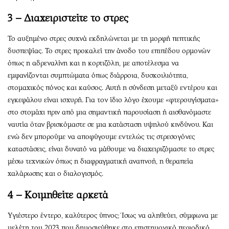
3 – Διαχειριστείτε το στρες
Το αυξημένο στρες συχνά εκδηλώνεται με τη μορφή πεπτικής
δυσπεψίας. Το στρες προκαλεί την άνοδο του επιπέδου ορμονών
όπως η αδρεναλίνη και η κορτιζόλη, με αποτέλεσμα να
εμφανίζονται συμπτώματα όπως διάρροια, δυσκοιλιότητα,
στομαχικός πόνος και καύσος. Αυτή η σύνδεση μεταξύ εντέρου και
εγκεφάλου είναι ισχυρή. Για τον ίδιο λόγο έχουμε «φτερουγίσματα»
στο στομάχι πριν από μια σημαντική παρουσίαση ή αισθανόμαστε
ναυτία όταν βρισκόμαστε σε μια κατάσταση υψηλού κινδύνου. Και
ενώ δεν μπορούμε να αποφύγουμε εντελώς τις στρεσογόνες
καταστάσεις, είναι δυνατό να μάθουμε να διαχειριζόμαστε το στρες
μέσω τεχνικών όπως η διαφραγματική αναπνοή, η θεραπεία
χαλάρωσης και ο διαλογισμός.
4 – Κοιμηθείτε αρκετά
Υγιέστερο έντερο, καλύτερος ύπνος; Ίσως να αληθεύει, σύμφωνα με
μελέτη του 2023 που δημοσιεύθηκε στο επιστημονικό περιοδικό