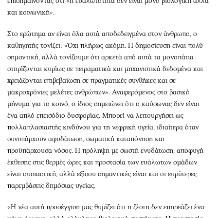
επισημαίνοντας ότι «η ευαλωτότητα δεν είναι μόνο βιολογική αλλά
και κοινωνική».
Στο ερώτημα αν είναι όλα αυτά αποδεδειγμένα στον άνθρωπο, ο
καθηγητής τονίζει: «Όχι πλήρως ακόμη. Η δημοσίευση είναι πολύ
σημαντική, αλλά τονίζουμε ότι αρκετά από αυτά τα μονοπάτια
στηρίζονται κυρίως σε πειραματικά και μηχανιστικά δεδομένα και
χρειάζονται επιβεβαίωση σε πραγματικές συνθήκες και σε
μακροχρόνιες μελέτες ανθρώπων». Αναφερόμενος στο βασικό
μήνυμα για το κοινό, ο ίδιος σημειώνει ότι ο καύσωνας δεν είναι
ένα απλό επεισόδιο δυσφορίας. Μπορεί να λειτουργήσει ως
πολλαπλασιαστής κινδύνου για τη νεφρική υγεία, ιδιαίτερα όταν
συνυπάρχουν αφυδάτωση, σωματική καταπόνηση και
προϋπάρχουσα νόσος. Η πρόληψη με σωστή ενυδάτωση, αποφυγή
έκθεσης στις θερμές ώρες και προστασία των ευάλωτων ομάδων
είναι ουσιαστική, αλλά εξίσου σημαντικές είναι και οι ευρύτερες
παρεμβάσεις δημόσιας υγείας.
«Η νέα αυτή προσέγγιση μας θυμίζει ότι η ζέστη δεν επηρεάζει ένα