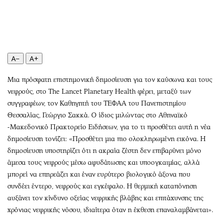
Περιβάλλον
Ταξίδια
Ελλάδα
Συνταγές
Κόσμος
Έξοδος
Παράξενα
Media
A−
A+
Πολιτισμός
Εκπομπές
Σινεμά
Wine routes
Μια πρόσφατη επιστημονική δημοσίευση για τον καύσωνα και τους
Θέατρο-Χορός
Podcasts
νεφρούς, στο The Lancet Planetary Health φέρει, μεταξύ των
Μουσική
Uncut
συγγραφέων, τον Καθηγητή του ΤΕΦΑΑ του Πανεπιστημίου
Θεσσαλίας, Γεώργιο Σακκά. Ο ίδιος μιλώντας στο Αθηναϊκό
Εικαστικά
Προσφορές
-Μακεδονικό Πρακτορείο Ειδήσεων, για το τι προσθέτει αυτή η νέα
Βιβλίο
Προσωπικότητες στην ''Κ''
δημοσίευση τονίζει: «Προσθέτει μια πιο ολοκληρωμένη εικόνα. Η
Χειρόγραφα
Επιστολές
δημοσίευση υποστηρίζει ότι η ακραία ζέστη δεν επιβαρύνει μόνο
άμεσα τους νεφρούς μέσω αφυδάτωσης και υποογκαιμίας, αλλά
μπορεί να επηρεάζει και έναν ευρύτερο βιολογικό άξονα που
συνδέει έντερο, νεφρούς και εγκέφαλο. Η θερμική καταπόνηση
αυξάνει τον κίνδυνο οξείας νεφρικής βλάβης και επιτάχυνσης της
χρόνιας νεφρικής νόσου, ιδιαίτερα όταν η έκθεση επαναλαμβάνεται».