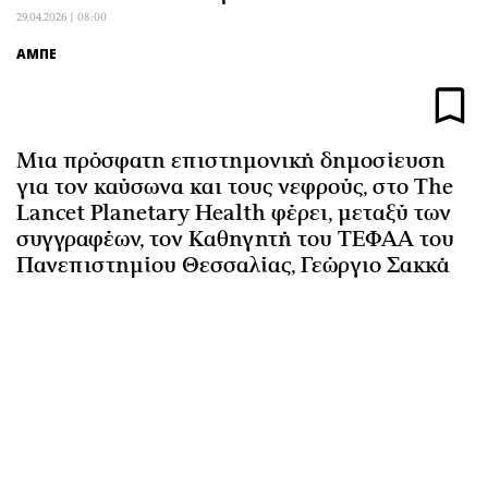
Αθλητισμός
Geek
29.04.2026 | 08:00
Κύπρος
Νέα
ΑΜΠΕ
Ελλάδα
Κινητά-tablets
Διεθνή
Social
Κληρώσεις Allwyn
Αυτοκίνηση
Μια πρόσφατη επιστημονική δημοσίευση
Οικονομική
Αφιερώματα
για τον καύσωνα και τους νεφρούς, στο The
Lancet Planetary Health φέρει, μεταξύ των
Οικονομία
Πολιτική
συγγραφέων, τον Καθηγητή του ΤΕΦΑΑ του
Real Estate
Οικονομία
Πανεπιστημίου Θεσσαλίας, Γεώργιο Σακκά
Επιχειρήσεις
Γενικά
Αγορές
Αναδρομές
Money Review
Πρόσωπα
AstroBank Properties
Περιβάλλον
Trends
Good Life
Ενέργεια
Γυναίκα
Ναυτιλία
Showbiz