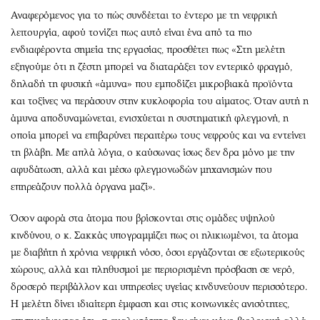
Αναφερόμενος για το πώς συνδέεται το έντερο με τη νεφρική
λειτουργία, αφού τονίζει πως αυτό είναι ένα από τα πιο
ενδιαφέροντα σημεία της εργασίας, προσθέτει πως «Στη μελέτη
εξηγούμε ότι η ζέστη μπορεί να διαταράξει τον εντερικό φραγμό,
δηλαδή τη φυσική «άμυνα» που εμποδίζει μικροβιακά προϊόντα
και τοξίνες να περάσουν στην κυκλοφορία του αίματος. Όταν αυτή η
άμυνα αποδυναμώνεται, ενισχύεται η συστηματική φλεγμονή, η
οποία μπορεί να επιβαρύνει περαιτέρω τους νεφρούς και να εντείνει
τη βλάβη. Με απλά λόγια, ο καύσωνας ίσως δεν δρα μόνο με την
αφυδάτωση, αλλά και μέσω φλεγμονωδών μηχανισμών που
επηρεάζουν πολλά όργανα μαζί».
Όσον αφορά στα άτομα που βρίσκονται στις ομάδες υψηλού
κινδύνου, ο κ. Σακκάς υπογραμμίζει πως οι ηλικιωμένοι, τα άτομα
με διαβήτη ή χρόνια νεφρική νόσο, όσοι εργάζονται σε εξωτερικούς
χώρους, αλλά και πληθυσμοί με περιορισμένη πρόσβαση σε νερό,
δροσερό περιβάλλον και υπηρεσίες υγείας κινδυνεύουν περισσότερο.
Η μελέτη δίνει ιδιαίτερη έμφαση και στις κοινωνικές ανισότητες,