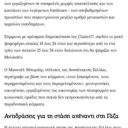
των εργαζομένων σε επισφαλείς μορφές απασχόλησης και των
κατοίκων των λεγόμενων banlieues – των υποβαθμισμένων
προαστίων που συγκεντρώνουν μεγάλο αριθμό μεταναστών και
χαμηλών εισοδημάτων.
Σύμφωνα με πρόσφατη δημοσκόπηση της Cluster17, σχεδόν οι μισοί
ψηφοφόροι ηλικίας 18 έως 24 ετών και περισσότερο από το ένα
τρίτο των πολιτών 25 έως 34 ετών δηλώνουν ότι θα ψήφιζαν τον
Μελανσόν.
Ο Μανουέλ Μπομπάρ, στέλεχος της Ανυπότακτης Γαλλίας,
περιέγραψε ως βάση του κόμματος «τους ξεχασμένους, τους
περιφρονημένους και τους παραμελημένους», μονογονεϊκές
οικογένειες, εργαζομένους της οικονομίας των πλατφορμών και
κοινωνικές ομάδες που συχνά δεν εκπροσωπούνται από τα
παραδοσιακά κόμματα.
Αντιδράσεις για τη στάση απέναντι στη Γάζα
Η έντονα φιλοπαλαιστινιακή στάση της Ανυπότακτης Γαλλίας στον