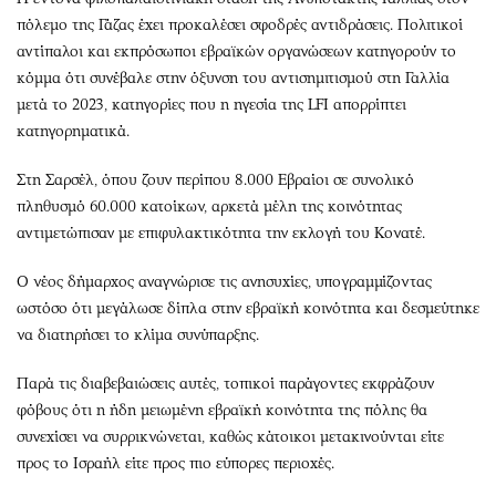
πόλεμο της Γάζας έχει προκαλέσει σφοδρές αντιδράσεις. Πολιτικοί
αντίπαλοι και εκπρόσωποι εβραϊκών οργανώσεων κατηγορούν το
κόμμα ότι συνέβαλε στην όξυνση του αντισημιτισμού στη Γαλλία
μετά το 2023, κατηγορίες που η ηγεσία της LFI απορρίπτει
κατηγορηματικά.
Στη Σαρσέλ, όπου ζουν περίπου 8.000 Εβραίοι σε συνολικό
πληθυσμό 60.000 κατοίκων, αρκετά μέλη της κοινότητας
αντιμετώπισαν με επιφυλακτικότητα την εκλογή του Κονατέ.
Ο νέος δήμαρχος αναγνώρισε τις ανησυχίες, υπογραμμίζοντας
ωστόσο ότι μεγάλωσε δίπλα στην εβραϊκή κοινότητα και δεσμεύτηκε
να διατηρήσει το κλίμα συνύπαρξης.
Παρά τις διαβεβαιώσεις αυτές, τοπικοί παράγοντες εκφράζουν
φόβους ότι η ήδη μειωμένη εβραϊκή κοινότητα της πόλης θα
συνεχίσει να συρρικνώνεται, καθώς κάτοικοι μετακινούνται είτε
προς το Ισραήλ είτε προς πιο εύπορες περιοχές.