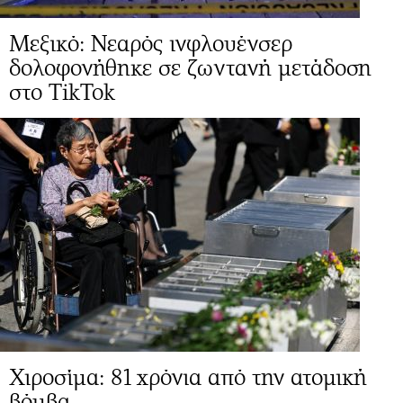
Μεξικό: Νεαρός ινφλουένσερ
δολοφονήθηκε σε ζωντανή μετάδοση
στο TikTok
Χιροσίμα: 81 χρόνια από την ατομική
βόμβα