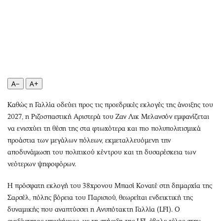
Περιβάλλον
Ταξίδια
Ελλάδα
Συνταγές
Κόσμος
Έξοδος
Παράξενα
Media
Πολιτισμός
Εκπομπές
Σινεμά
Wine routes
A−
A+
Θέατρο-Χορός
Podcasts
Μουσική
Uncut
Καθώς η Γαλλία οδεύει προς τις προεδρικές εκλογές της άνοιξης του
2027, η Ριζοσπαστική Αριστερά του Ζαν Λικ Μελανσόν εμφανίζεται
Εικαστικά
Προσφορές
να ενισχύει τη θέση της στα φτωχότερα και πιο πολυπολιτισμικά
Βιβλίο
Προσωπικότητες στην ''Κ''
προάστια των μεγάλων πόλεων, εκμεταλλευόμενη την
Χειρόγραφα
Επιστολές
αποδυνάμωση του πολιτικού κέντρου και τη δυσαρέσκεια των
νεότερων ψηφοφόρων.
Η πρόσφατη εκλογή του 38χρονου Μπασί Κονατέ στη δημαρχία της
Σαρσέλ, πόλης βόρεια του Παρισιού, θεωρείται ενδεικτική της
δυναμικής που αναπτύσσει η Ανυπότακτη Γαλλία (LFI). Ο