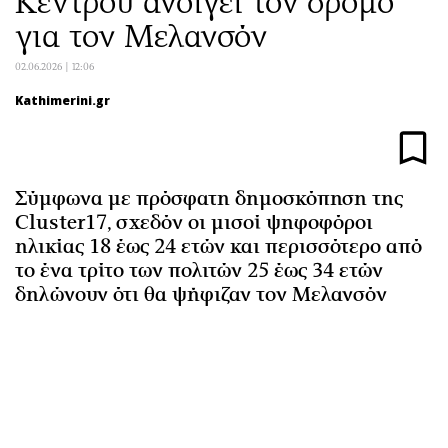
Κέντρου ανοίγει τον δρόμο
Αθλητισμός
Geek
για τον Μελανσόν
Κύπρος
Νέα
02.06.2026 | 12:06
Ελλάδα
Κινητά-tablets
Kathimerini.gr
Διεθνή
Social
Κληρώσεις Allwyn
Αυτοκίνηση
Οικονομική
Αφιερώματα
Οικονομία
Πολιτική
Σύμφωνα με πρόσφατη δημοσκόπηση της
Cluster17, σχεδόν οι μισοί ψηφοφόροι
Real Estate
Οικονομία
ηλικίας 18 έως 24 ετών και περισσότερο από
Επιχειρήσεις
Γενικά
το ένα τρίτο των πολιτών 25 έως 34 ετών
Αγορές
Αναδρομές
δηλώνουν ότι θα ψήφιζαν τον Μελανσόν
Money Review
Πρόσωπα
AstroBank Properties
Περιβάλλον
Trends
Good Life
Ενέργεια
Γυναίκα
Ναυτιλία
Showbiz