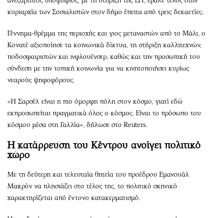
ανεξάρτητος υποψήφιος, με τη στήριξη της LFI, έβαλε τέλος στην
κυριαρχία των Σοσιαλιστών στον δήμο έπειτα από τρεις δεκαετίες.
Γέννημα-θρέμμα της περιοχής και γιος μεταναστών από το Μάλι, ο
Κονατέ αξιοποίησε τα κοινωνικά δίκτυα, τη στήριξη καλλιτεχνών,
ποδοσφαιριστών και ινφλουένσερ, καθώς και την προσωπική του
σύνδεση με την τοπική κοινωνία για να κινητοποιήσει κυρίως
νεαρούς ψηφοφόρους.
«Η Σαρσέλ είναι η πιο όμορφη πόλη στον κόσμο, γιατί εδώ
εκπροσωπείται πραγματικά όλος ο κόσμος. Είναι το πρόσωπο του
κόσμου μέσα στη Γαλλία», δήλωσε στο Reuters.
Η κατάρρευση του Κέντρου ανοίγει πολιτικό
χώρο
Με τη δεύτερη και τελευταία θητεία του προέδρου Εμανουάλ
Μακρόν να πλησιάζει στο τέλος της, το πολιτικό σκηνικό
χαρακτηρίζεται από έντονο κατακερματισμό.