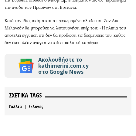
την Ευρώπη, δήλωσε ο Μπομπάρ, επισημαίνοντας ως παράδειγμα
την άνοδο των Πρασίνων στη Βρετανία.
Κατά τον ίδιο, ακόμη και η προχωρημένη ηλικία του Ζαν Λικ
Μελανσόν θα μπορούσε να λειτουργήσει υπέρ του: «Η ηλικία του
αποτελεί εγγύηση ότι δεν θα προδώσει τις δεσμεύσεις του, καθώς
δεν έχει πλέον ανάγκη να χτίσει πολιτική καριέρα».
Ακολουθήστε το
kathimerini.com.cy
στο Google News
ΣΧΕΤΙΚΑ TAGS
Γαλλία
|
Εκλογές