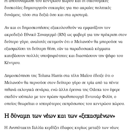
Η αποδυνάμωση του κεντρώου χώρου και οι οικονομικές
δυσκολίες δημιουργούν ευκαιρίες για πιο ακραίες πολιτικές
δυνάμεις, τόσο στα δεξιά όσο και στα αριστερά.
Αν και οι δημοσκοπήσεις εξακολουθούν να εμφανίζουν τον
ακροδεξιό Εθνικό Συναγερμό (RN) ως φαβορί για την πρόκριση στον
δεύτερο γύρο, αναλυτές εκτιμούν ότι ο Μελανσόν θα μπορούσε να
εξασφαλίσει τη δεύτερη θέση, εάν τα παραδοσιακά κόμματα
κατεβάσουν πολλές υποψηφιότητες και διασπάσουν την ψήφο του
Κέντρου.
Δημοσκόπηση της Toluna Harris στα τέλη Μαΐου έδειξε ότι ο
Μελανσόν θα περνούσε στον δεύτερο γύρο σε τρία από τα πέντε
πιθανά εκλογικά σενάρια, ενώ άλλη έρευνα της Odoxa τον έφερε
σχεδόν ισόπαλο με τον πρώην πρωθυπουργό Εντουάρ Φιλίπ, ο
οποίος θεωρείται ο ισχυρότερος εκπρόσωπος του κεντρώου χώρου.
Η δύναμη των νέων και των «ξεχασμένων»
Η Ανυπότακτη Γαλλία κερδίζει έδαφος κυρίως μεταξύ των νέων,