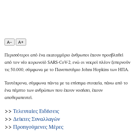
Περιβάλλον
Ταξίδια
Ελλάδα
Συνταγές
Κόσμος
Έξοδος
Παράξενα
Media
Πολιτισμός
Εκπομπές
A−
A+
Σινεμά
Wine routes
Θέατρο-Χορός
Podcasts
Περισσότεροι από ένα εκατομμύριο άνθρωποι έχουν προσβληθεί
από τον νέο κορωνοϊό SARS-CoV-2, ενώ οι νεκροί πλέον ξεπερνούν
Μουσική
Uncut
τις 50.000, σύμφωνα με το Πανεπιστήμιο Johns Hopkins των ΗΠΑ.
Εικαστικά
Προσφορές
Βιβλίο
Προσωπικότητες στην ''Κ''
Ταυτόχρονα, σύμφωνα πάντα με τα επίσημα στοιχεία, πάνω από το
Χειρόγραφα
Επιστολές
ένα πέμπτο των ανθρώπων που έχουν νοσήσει, έχουν
αποθεραπευτεί.
>>
Τελευταίες Ειδήσεις
>>
Δείκτες Συναλλαγών
>>
Προηγούμενες Μέρες