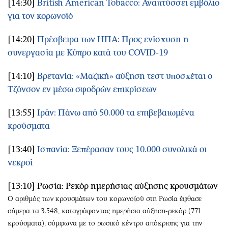
[14:30]
British American Tobacco: Αναπτύσσει εμβόλιο
για τον κορωνοϊό
[14:20]
Πρέσβειρα των ΗΠΑ: Προς ενίσχυση η
συνεργασία με Κύπρο κατά του COVID-19
[14:10]
Βρετανία: «Μαζική» αύξηση τεστ υποσχέται ο
Τζόνσον εν μέσω σφοδρών επικρίσεων
[13:55]
Ιράν: Πάνω από 50.000 τα επιβεβαιωμένα
κρούσματα
[13:40]
Ισπανία: Ξεπέρασαν τους 10.000 συνολικά οι
νεκροί
[13:10] Ρωσία: Ρεκόρ ημερήσιας αύξησης κρουσμάτων
Ο αριθμός των κρουσμάτων του κορωνοϊού στη Ρωσία έφθασε
σήμερα τα 3.548, καταγράφοντας ημερήσια αύξηση-ρεκόρ (771
κρούσματα), σύμφωνα με το ρωσικό κέντρο απόκρισης για την