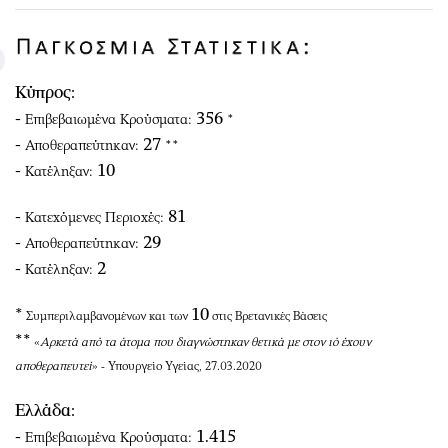
Κύπρος:
-
356
Επιβεβαιωμένα Κρούσματα:
*
-
27
Αποθεραπεύτηκαν:
**
-
10
Κατέληξαν:
-
81
Κατεχόμενες Περιοχές:
-
29
Αποθεραπεύτηκαν:
-
2
Κατέληξαν:
*
10
Συμπεριλαμβανομένων και των
στις Βρετανικές Βάσεις
**
«
Aρκετά από τα άτομα που διαγνώστηκαν θετικά με στον ιό έχουν
αποθεραπευτεί
» - Υπουργείο Υγείας, 27.03.2020
Ελλάδα:
-
1.415
Επιβεβαιωμένα Κρούσματα: