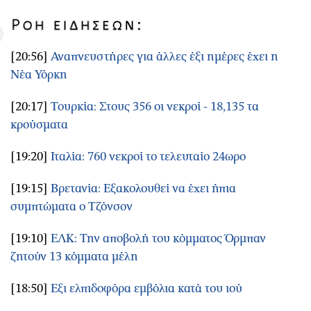
[20:56]
Αναπνευστήρες για άλλες έξι ημέρες έχει η
Νέα Υόρκη
[20:17]
Τουρκία: Στους 356 οι νεκροί - 18,135 τα
κρούσματα
[19:20]
Ιταλία: 760 νεκροί το τελευταίο 24ωρο
[19:15]
Βρετανία: Εξακολουθεί να έχει ήπια
συμπτώματα ο Τζόνσον
[19:10]
ΕΛΚ: Την αποβολή του κόμματος Όρμπαν
ζητούν 13 κόμματα μέλη
[18:50]
Εξι ελπιδοφόρα εμβόλια κατά του ιού