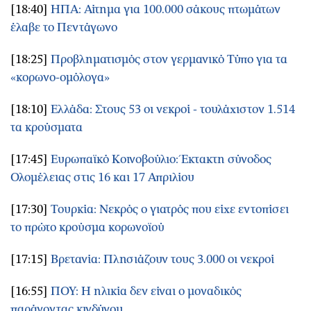
[18:40]
ΗΠΑ: Αίτημα για 100.000 σάκους πτωμάτων
έλαβε το Πεντάγωνο
[18:25]
Προβληματισμός στον γερμανικό Τύπο για τα
«κορωνο-ομόλογα»
[18:10]
Ελλάδα: Στους 53 οι νεκροί - τουλάχιστον 1.514
τα κρούσματα
[17:45]
Ευρωπαϊκό Κοινοβούλιο: Έκτακτη σύνοδος
Ολομέλειας στις 16 και 17 Απριλίου
[17:30]
Τουρκία: Νεκρός ο γιατρός που είχε εντοπίσει
το πρώτο κρούσμα κορωνοϊού
[17:15]
Βρετανία: Πλησιάζουν τους 3.000 οι νεκροί
[16:55]
ΠΟΥ: Η ηλικία δεν είναι ο μοναδικός
παράγοντας κινδύνου