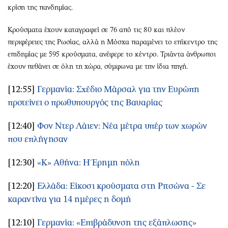
κρίση της πανδημίας.
Κρούσματα έχουν καταγραφεί σε 76 από τις 80 και πλέον
περιφέρειες της Ρωσίας, αλλά η Μόσχα παραμένει το επίκεντρο της
επιδημίας με 595 κρούσματα, ανέφερε το κέντρο. Τριάντα άνθρωποι
έχουν πεθάνει σε όλη τη χώρα, σύμφωνα με την ίδια πηγή.
[12:55]
Γερμανία: Σχέδιο Μάρσαλ για την Ευρώπη
προτείνει ο πρωθυπουργός της Βαυαρίας
[12:40]
Φον Ντερ Λάιεν: Νέα μέτρα υπέρ των χωρών
που επλήγησαν
[12:30]
«Κ» Αθήνα: Η Έρημη πόλη
[12:20]
Ελλάδα: Είκοσι κρούσματα στη Ριτσώνα - Σε
καραντίνα για 14 ημέρες η δομή
[12:10]
Γερμανία: «Επιβράδυνση της εξάπλωσης»