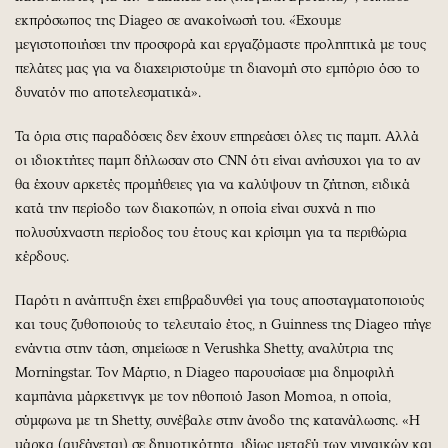
εκπρόσωπος της Diageo σε ανακοίνωσή του. «Έχουμε
μεγιστοποιήσει την προσφορά και εργαζόμαστε προληπτικά με τους
πελάτες μας για να διαχειριστούμε τη διανομή στο εμπόριο όσο το
δυνατόν πιο αποτελεσματικά».
Τα όρια στις παραδόσεις δεν έχουν επηρεάσει όλες τις παμπ. Αλλά
οι ιδιοκτήτες παμπ δήλωσαν στο CNN ότι είναι ανήσυχοι για το αν
θα έχουν αρκετές προμήθειες για να καλύψουν τη ζήτηση, ειδικά
κατά την περίοδο των διακοπών, η οποία είναι συχνά η πιο
πολυσύχναστη περίοδος του έτους και κρίσιμη για τα περιθώρια
κέρδους.
Παρότι η ανάπτυξη έχει επιβραδυνθεί για τους αποσταγματοποιούς
και τους ζυθοποιούς το τελευταίο έτος, η Guinness της Diageo πήγε
ενάντια στην τάση, σημείωσε η Verushka Shetty, αναλύτρια της
Morningstar. Τον Μάρτιο, η Diageo παρουσίασε μια δημοφιλή
καμπάνια μάρκετινγκ με τον ηθοποιό Jason Momoa, η οποία,
σύμφωνα με τη Shetty, συνέβαλε στην άνοδο της κατανάλωσης. «Η
μάρκα (αυξάνεται) σε δημοτικότητα, ιδίως μεταξύ των γυναικών και