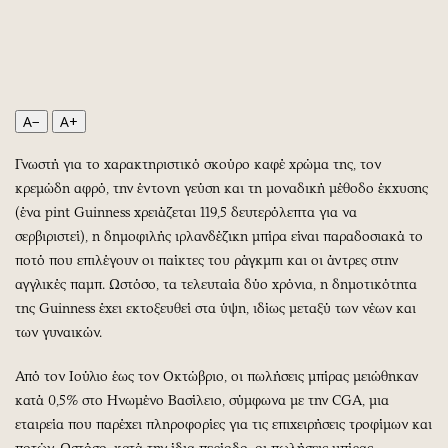
Περιβάλλον
Ταξίδια
Ελλάδα
Συνταγές
Κόσμος
Έξοδος
Παράξενα
Media
A−
A+
Πολιτισμός
Εκπομπές
Σινεμά
Wine routes
Γνωστή για το χαρακτηριστικό σκούρο καφέ χρώμα της, τον
Θέατρο-Χορός
Podcasts
κρεμώδη αφρό, την έντονη γεύση και τη μοναδική μέθοδο έκχυσης
Μουσική
Uncut
(ένα pint Guinness χρειάζεται 119,5 δευτερόλεπτα για να
σερβιριστεί), η δημοφιλής ιρλανδέζικη μπίρα είναι παραδοσιακά το
Εικαστικά
Προσφορές
ποτό που επιλέγουν οι παίκτες του ράγκμπι και οι άντρες στην
Βιβλίο
Προσωπικότητες στην ''Κ''
αγγλικές παμπ. Ωστόσο, τα τελευταία δύο χρόνια, η δημοτικότητα
Χειρόγραφα
Επιστολές
της Guinness έχει εκτοξευθεί στα ύψη, ιδίως μεταξύ των νέων και
των γυναικών.
Από τον Ιούλιο έως τον Οκτώβριο, οι πωλήσεις μπίρας μειώθηκαν
κατά 0,5% στο Ηνωμένο Βασίλειο, σύμφωνα με την CGA, μια
εταιρεία που παρέχει πληροφορίες για τις επιχειρήσεις τροφίμων και