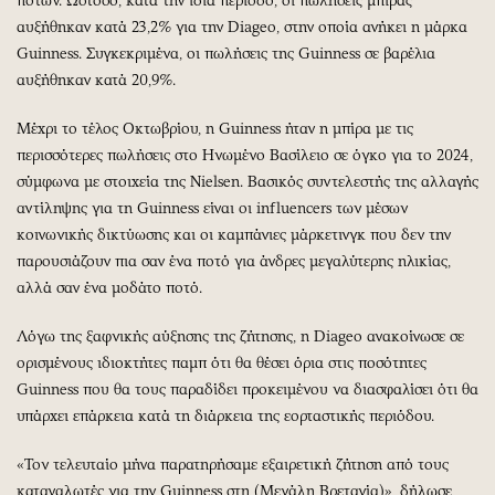
ποτών. Ωστόσο, κατά την ίδια περίοδο, οι πωλήσεις μπίρας
αυξήθηκαν κατά 23,2% για την Diageo, στην οποία ανήκει η μάρκα
Guinness. Συγκεκριμένα, οι πωλήσεις της Guinness σε βαρέλια
αυξήθηκαν κατά 20,9%.
Μέχρι το τέλος Οκτωβρίου, η Guinness ήταν η μπίρα με τις
περισσότερες πωλήσεις στο Ηνωμένο Βασίλειο σε όγκο για το 2024,
σύμφωνα με στοιχεία της Nielsen. Βασικός συντελεστής της αλλαγής
αντίληψης για τη Guinness είναι οι influencers των μέσων
κοινωνικής δικτύωσης και οι καμπάνιες μάρκετινγκ που δεν την
παρουσιάζουν πια σαν ένα ποτό για άνδρες μεγαλύτερης ηλικίας,
αλλά σαν ένα μοδάτο ποτό.
Λόγω της ξαφνικής αύξησης της ζήτησης, η Diageo ανακοίνωσε σε
ορισμένους ιδιοκτήτες παμπ ότι θα θέσει όρια στις ποσότητες
Guinness που θα τους παραδίδει προκειμένου να διασφαλίσει ότι θα
υπάρχει επάρκεια κατά τη διάρκεια της εορταστικής περιόδου.
«Τον τελευταίο μήνα παρατηρήσαμε εξαιρετική ζήτηση από τους
καταναλωτές για την Guinness στη (Μεγάλη Βρετανία)», δήλωσε