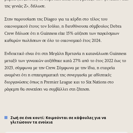
της γενιάς Z», δήλωσε.
Στην παρουσίαση της Diageo για τα κέρδη στο τέλος του
οικονομικού έτους τον Ιούλιο, η διευθύνουσα σύμβουλος Debra
Crew δήλωσε ότι η Guinness είχε 15% αύξηση των παγκόσμιων
καθαρών πωλήσεων σε όλο το οικονομικό έτος 2024.
Ενδεικτικό είναι ότι στη Μεγάλη Βρετανία η κατανάλωση Guinness
μεταξύ των γυναικών αυξήθηκε κατά 27% από το έτος 2022 έως το
2023, σύμφωνα με την Crew. Σύμφωνα με την ίδια, η εταιρεία
αναμένει ότι η επιχειρηματική της συνεργασία με αθλητικές
διοργανώσεις όπως η Premier League και το Six Nations στο
ράγκμπι θα συνεχίσει να συμβάλλει στη ζήτηση.
Ζωή σε ένα κουτί: Κοιμούνται σε κάψουλες για να
γλιτώσουν τα ενοίκια