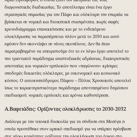
διαγωνιστικής διαδικασίας. Το αποτέλεσμα είναι ένα έργο
στρατηγικής σημασίας για την Πάφο και ολόκληρη την επαρχία να
βρίσκεται σε νομική και διοικητική στασιμότητα, χωρίς σαφές
χρονοδιάγραμμα επανεκκίνησης και με το ενδεχόμενο
ολοκλήρωσης να παραπέμπεται πλέον μετά το 2030 και αυτό
εφόσον δεν σκοντάψει σε νέους σκοπέλους. Δεν θα ήταν
παρατραβηγμένο να ισχυριστούμε ότι το εν λόγω έργο αποτελεί το
πιο τρανταχτό παράδειγμα αναπτυξιακής αδράνειας, διαχειριστικής
αποτυχίας και νομικών εμπλοκών που «παγώνουν» κρίσιμες
υποδομές δεκαετίες ολόκληρες, με οικονομικό και κοινωνικό
κόστος. Ο αυτοκινητόδρομος Πάφου – Πόλης Χρυσοχούς αποτελεί
ίσως το χαρακτηριστικότερο παράδειγμα αποτυχημένου δημόσιου
σχεδιασμού, νομικές εμπλοκές και χρόνια καθυστέρηση.
Α.Βαφειάδης: Ορίζοντας ολοκλήρωσης το 2030-2032
Ανάλογα με την τεχνική δυσκολία για τη σύνδεση στη Μεσόγη η
οποία προστέθηκε στον αρχικό σχεδιασμό για να υπάρχει πρόσβαση
στις γύρω κοινότητες ορίζουμε την ολοκλήρωση του έργου στο