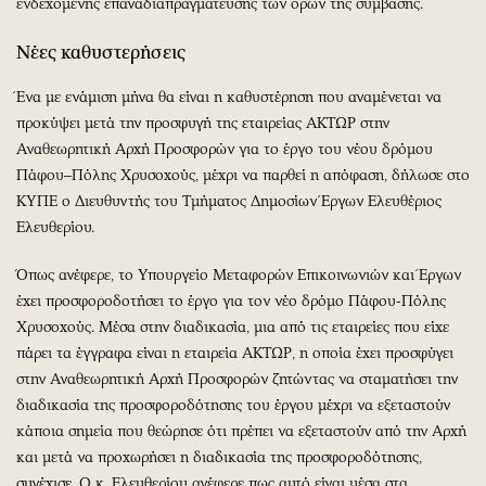
ενδεχόμενης επαναδιαπραγμάτευσης των όρων της σύμβασης.
Νέες καθυστερήσεις
Ένα με ενάμιση μήνα θα είναι η καθυστέρηση που αναμένεται να
προκύψει μετά την προσφυγή της εταιρείας ΑΚΤΩΡ στην
Αναθεωρητική Αρχή Προσφορών για το έργο του νέου δρόμου
Πάφου–Πόλης Χρυσοχούς, μέχρι να παρθεί η απόφαση, δήλωσε στο
ΚΥΠΕ ο Διευθυντής του Τμήματος Δημοσίων Έργων Ελευθέριος
Ελευθερίου.
Όπως ανέφερε, το Υπουργείο Μεταφορών Επικοινωνιών και Έργων
έχει προσφοροδοτήσει το έργο για τον νέο δρόμο Πάφου-Πόλης
Χρυσοχούς. Μέσα στην διαδικασία, μια από τις εταιρείες που είχε
πάρει τα έγγραφα είναι η εταιρεία ΑΚΤΩΡ, η οποία έχει προσφύγει
στην Αναθεωρητική Αρχή Προσφορών ζητώντας να σταματήσει την
διαδικασία της προσφοροδότησης του έργου μέχρι να εξεταστούν
κάποια σημεία που θεώρησε ότι πρέπει να εξεταστούν από την Αρχή
και μετά να προχωρήσει η διαδικασία της προσφοροδότησης,
συνέχισε. Ο κ. Ελευθερίου ανέφερε πως αυτό είναι μέσα στα