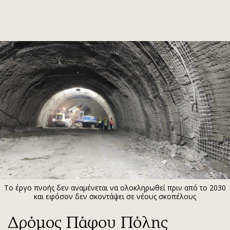
ΕΓΓΡΑΦΗ
ΕΙΣΟΔΟΣ
ΚΑΤΗΓΟΡΙΕΣ
ΣΥΝΔΕΣΗ
Κύπρος
Απόψεις
Παιδεία
Αρθρογραφία
Υγεία
The Hill
Πολιτική
Υγεία
Βουλευτικές 2026
Αγγελίες
Εκλογές 2024
Ενοικιάζονται
Το έργο πνοής δεν αναμένεται να ολοκληρωθεί πριν από το 2030
Προεδρικές 2023
Πωλούνται
και εφόσον δεν σκοντάψει σε νέους σκοπέλους
Δημοσκοπήσεις
Ζητούν εργασία
Δρόμος Πάφου Πόλης
Διπλωματία
Θέσεις εργασίας