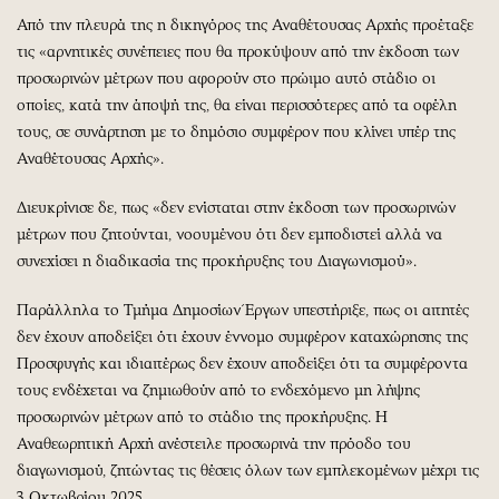
Από την πλευρά της η δικηγόρος της Αναθέτουσας Αρχής προέταξε
τις «αρνητικές συνέπειες που θα προκύψουν από την έκδοση των
προσωρινών μέτρων που αφορούν στο πρώιμο αυτό στάδιο οι
οποίες, κατά την άποψή της, θα είναι περισσότερες από τα οφέλη
τους, σε συνάρτηση με το δημόσιο συμφέρον που κλίνει υπέρ της
Αναθέτουσας Αρχής».
Διευκρίνισε δε, πως «δεν ενίσταται στην έκδοση των προσωρινών
μέτρων που ζητούνται, νοουμένου ότι δεν εμποδιστεί αλλά να
συνεχίσει η διαδικασία της προκήρυξης του Διαγωνισμού».
Παράλληλα το Τμήμα Δημοσίων Έργων υπεστήριξε, πως οι αιτητές
δεν έχουν αποδείξει ότι έχουν έννομο συμφέρον καταχώρησης της
Προσφυγής και ιδιαιτέρως δεν έχουν αποδείξει ότι τα συμφέροντα
τους ενδέχεται να ζημιωθούν από το ενδεχόμενο μη λήψης
προσωρινών μέτρων από το στάδιο της προκήρυξης. Η
Αναθεωρητική Αρχή ανέστειλε προσωρινά την πρόοδο του
διαγωνισμού, ζητώντας τις θέσεις όλων των εμπλεκομένων μέχρι τις
3 Οκτωβρίου 2025.