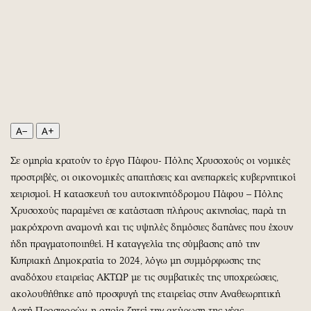
Περιβάλλον
Ταξίδια
Ελλάδα
Συνταγές
Κόσμος
Έξοδος
Παράξενα
Media
Πολιτισμός
Εκπομπές
Σινεμά
Wine routes
Θέατρο-Χορός
Podcasts
A−
A+
Μουσική
Uncut
Σε ομηρία κρατούν το έργο Πάφου- Πόλης Χρυσοχούς οι νομικές
Εικαστικά
Προσφορές
προστριβές, οι οικονομικές απαιτήσεις και ανεπαρκείς κυβερνητικοί
Βιβλίο
Προσωπικότητες στην ''Κ''
χειρισμοί. Η κατασκευή του αυτοκινητόδρομου Πάφου – Πόλης
Χειρόγραφα
Επιστολές
Χρυσοχούς παραμένει σε κατάσταση πλήρους ακινησίας, παρά τη
μακρόχρονη αναμονή και τις υψηλές δημόσιες δαπάνες που έχουν
ήδη πραγματοποιηθεί. Η καταγγελία της σύμβασης από την
Κυπριακή Δημοκρατία το 2024, λόγω μη συμμόρφωσης της
αναδόχου εταιρείας ΑΚΤΩΡ με τις συμβατικές της υποχρεώσεις,
ακολουθήθηκε από προσφυγή της εταιρείας στην Αναθεωρητική
Αρχή Προσφορών, η οποία ζητεί την ακύρωση της νέας