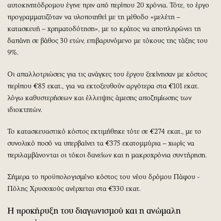
αυτοκινητόδρομου έγινε πριν από περίπου 20 χρόνια. Τότε, το έργο
προγραμματιζόταν να υλοποιηθεί με τη μέθοδο «μελέτη –
κατασκευή – χρηματοδότηση», με το κράτος να αποπληρώνει τη
δαπάνη σε βάθος 30 ετών, επιβαρυνόμενο με τόκους της τάξης του
9%.
Οι απαλλοτριώσεις για τις ανάγκες του έργου ξεκίνησαν με κόστος
περίπου €85 εκατ., για να εκτοξευθούν αργότερα στα €101 εκατ.
λόγω καθυστερήσεων και έλλειψης άμεσης αποζημίωσης των
ιδιοκτητών.
Το κατασκευαστικό κόστος εκτιμήθηκε τότε σε €274 εκατ., με το
συνολικό ποσό να υπερβαίνει τα €375 εκατομμύρια – χωρίς να
περιλαμβάνονται οι τόκοι δανείων και η μακροχρόνια συντήρηση.
Σήμερα το προϋπολογισμένο κόστος του νέου δρόμου Πάφου -
Πόλης Χρυσοχούς ανέρχεται στα €330 εκατ.
Η προκήρυξη του διαγωνισμού και η ανώμαλη