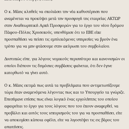
Ο κ. Μάης κληθείς να σχολιάσει την νέα καθυστέρηση που
αναμένεται να προκύψει μετά την προσφυγή της εταιρείας ΑΚΤΩΡ
στην Αναθεωρητική Αρχή Προσφορών για το έργο του νέου δρόμου
Πάφου–Πόλης Χρυσοχούς, υπενθύμισε ότι το ΕΒΕ είχε
προσπαθήσει να πείσει τις εμπλεκόμενες υπηρεσίες να βρούν ένα
τρόπο για να μην φτάσουμε στην ακύρωση του συμβολαίου.
Δυστυχώς είπε, για λόγους νομικούς περισσότερο και κανονισμών οι
οποίοι διέπουν τις δημόσιες συμβάσεις φαίνεται, ότι δεν έγινε
κατορθωτό να γίνει αυτό.
Ο κ. Μάης εκτιμά πως αυτά τα προβλήματα που αντιμετωπίζουμε
τώρα ήταν αναμενόμενα λέγοντας πως και το Υπουργείο τα γνώριζε.
Επεσήμανε επίσης πως είναι λογικό ένας εργολήπτης του οποίου
αφαιρείται το έργο για τους λόγους που του έχουν αναφερθεί, να
προβάλει και αυτός τους ισχυρισμούς του για να προσπαθήσει, είτε
να αποκομίσει κάποια οφέλη, είτε να λιγοστέψει τις εις βάρος του
απαιτήσεις.