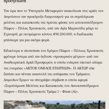
προσγείωση
Την ώρα που το Υπουργείο Μεταφορών ανακοίνωσε στις αρχές του
Αυγούστου την προκήρυξη διαγωνισμού για τη συμπλήρωση
μελέτης και κατασκευής της πρώτης φάσης του αυτοκινητόδρομου
Πάφου – Πόλης Χρυσοχούς, από την Αγία Μαρινούδα μέχρι το
Στρουμπί, με εκτιμώμενο κόστος €90.200.000, η διαδικασία
μπλόκαρε για μια ακόμα φορά.
Ειδικότερα η υλοποίηση του δρόμου Πάφου – Πόλεως Χρυσοχούς
φρέναρε ύστερα από την έκδοση «προσωρινών μέτρων» από την
Αναθεωρητική Αρχή Προσφορών, η οποία ενέκρινε σχετικό αίτημα
της εταιρείας «AKTOR ΟΜΙΛΟΣ ΕΤΑΙΡΕΙΩΝ». Η ΑΚΤΩΡ είχε
ζητήσει και πέτυχε αναστολή της απόφασης του Τμήματος
Δημοσίων Έργων να υπογράψει σύμβαση η οποία αφορά
«Συμπλήρωση Μελέτης και Κατασκευής του Αυτοκινητόδρομου
Πάφου – Πόλης Χρυσοχούς Τμήμα 1 – Φάση (Α)».