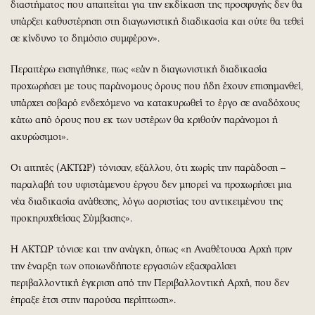
διαστήματος που απαιτείται για την εκδίκαση της προσφυγής δεν θα
υπάρξει καθυστέρηση στη διαγωνιστική διαδικασία και ούτε θα τεθεί
σε κίνδυνο το δημόσιο συμφέρον».
Περαιτέρω εισηγήθηκε, πως «εάν η διαγωνιστική διαδικασία
προχωρήσει με τους παράνομους όρους που ήδη έχουν επισημανθεί,
υπάρχει σοβαρό ενδεχόμενο να κατακυρωθεί το έργο σε αναδόχους
κάτω από όρους που εκ των υστέρων θα κριθούν παράνομοι ή
ακυρώσιμοι».
Οι αιτητές (ΑΚΤΩΡ) τόνισαν, εξάλλου, ότι χωρίς την παράδοση –
παραλαβή του υφιστάμενου έργου δεν μπορεί να προχωρήσει μια
νέα διαδικασία ανάθεσης, λόγω αοριστίας του αντικειμένου της
προκηρυχθείσας Σύμβασης».
Η ΑΚΤΩΡ τόνισε και την ανάγκη, όπως «η Αναθέτουσα Αρχή πριν
την έναρξη των οποιωνδήποτε εργασιών εξασφαλίσει
περιβαλλοντική έγκριση από την Περιβαλλοντική Αρχή, που δεν
έπραξε έτσι στην παρούσα περίπτωση».