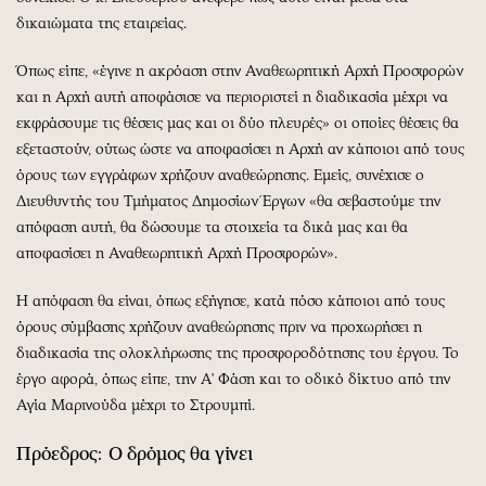
δικαιώματα της εταιρείας.
Όπως είπε, «έγινε η ακρόαση στην Αναθεωρητική Αρχή Προσφορών
και η Αρχή αυτή αποφάσισε να περιοριστεί η διαδικασία μέχρι να
εκφράσουμε τις θέσεις μας και οι δύο πλευρές» οι οποίες θέσεις θα
εξεταστούν, ούτως ώστε να αποφασίσει η Αρχή αν κάποιοι από τους
όρους των εγγράφων χρήζουν αναθεώρησης. Εμείς, συνέχισε ο
Διευθυντής του Τμήματος Δημοσίων Έργων «θα σεβαστούμε την
απόφαση αυτή, θα δώσουμε τα στοιχεία τα δικά μας και θα
αποφασίσει η Αναθεωρητική Αρχή Προσφορών».
Η απόφαση θα είναι, όπως εξήγησε, κατά πόσο κάποιοι από τους
όρους σύμβασης χρήζουν αναθεώρησης πριν να προχωρήσει η
διαδικασία της ολοκλήρωσης της προσφοροδότησης του έργου. Το
έργο αφορά, όπως είπε, την Α' Φάση και το οδικό δίκτυο από την
Αγία Μαρινούδα μέχρι το Στρουμπί.
Πρόεδρος:
Ο δρόμος θα γίνει