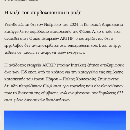
Η λήξη του συμβολαίου και η ρήξη
Υπενθυμίζεται ότι τον Νοέμβριο του 2024, η Κυπριακή Δημοκρατία
κατήγγειλε το συμβόλαιο κατασκευής της Φάσης Α, το οποίο είχε
ανατεθεί στον Όμιλο Εταιρειών ΑΚΤΩΡ, υποστηρίζοντας ότι ο
εργολάβος δεν ανταποκρίθηκε στις υποχρεώσεις του. Έτσι, το έργο
τέθηκε σε παύση, εν αναμονή νέων ενεργειών.
Η ανάδοχος εταιρεία ΑΚΤΩΡ (πρώην Intrakat) ζήτησε αποζημιώσεις
άνω των €35 εκατ. από το κράτος για την καταγγελία της σύμβασης
κατασκευής του έργου Πάφου – Πόλης Χρυσοχούς. Σημειώνεται
ότι ήδη πληρώθηκαν €14,4 εκατ. για εργασίες που ολοκληρώθηκαν
πριν τη διακοπή της σύμβασης, ενώ αναμένονται αποζημιώσεις €35
εκατ. μέσω δικαστικών διεκδικήσεων.