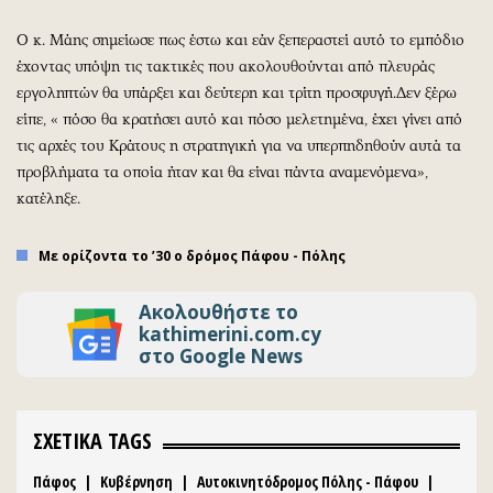
Ο κ. Μάης σημείωσε πως έστω και εάν ξεπεραστεί αυτό το εμπόδιο
έχοντας υπόψη τις τακτικές που ακολουθούνται από πλευράς
εργοληπτών θα υπάρξει και δεύτερη και τρίτη προσφυγή.Δεν ξέρω
είπε, « πόσο θα κρατήσει αυτό και πόσο μελετημένα, έχει γίνει από
τις αρχές του Κράτους η στρατηγική για να υπερπηδηθούν αυτά τα
προβλήματα τα οποία ήταν και θα είναι πάντα αναμενόμενα»,
κατέληξε.
Με ορίζοντα το ’30 ο δρόμος Πάφου - Πόλης
Ακολουθήστε το
kathimerini.com.cy
στο Google News
ΣΧΕΤΙΚΑ TAGS
Πάφος
|
Κυβέρνηση
|
Αυτοκινητόδρομος Πόλης - Πάφου
|