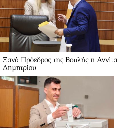
Ξανά Πρόεδρος της Βουλής η Αννίτα
Δημητρίου