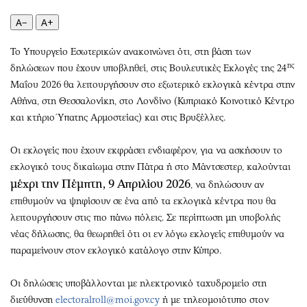
Περιβάλλον
Ταξίδια
A−
A+
Ελλάδα
Συνταγές
Κόσμος
Έξοδος
Το Υπουργείο Εσωτερικών ανακοινώνει ότι, στη βάση των
Παράξενα
Media
ης
δηλώσεων που έχουν υποβληθεί, στις Βουλευτικές Εκλογές της 24
Πολιτισμός
Εκπομπές
Μαΐου 2026 θα λειτουργήσουν στο εξωτερικό εκλογικά κέντρα στην
Αθήνα, στη Θεσσαλονίκη, στο Λονδίνο (Κυπριακό Κοινοτικό Κέντρο
Σινεμά
Wine routes
και κτήριο Ύπατης Αρμοστείας) και στις Βρυξέλλες.
Θέατρο-Χορός
Podcasts
Μουσική
Uncut
Οι εκλογείς που έχουν εκφράσει ενδιαφέρον, για να ασκήσουν το
Εικαστικά
Προσφορές
εκλογικό τους δικαίωμα στην Πάτρα ή στο Μάντσεστερ, καλούνται
Βιβλίο
Προσωπικότητες στην ''Κ''
μέχρι την Πέμπτη, 9 Απριλίου 2026
, να δηλώσουν αν
επιθυμούν να ψηφίσουν σε ένα από τα εκλογικά κέντρα που θα
Χειρόγραφα
Επιστολές
λειτουργήσουν στις πιο πάνω πόλεις. Σε περίπτωση μη υποβολής
νέας δήλωσης, θα θεωρηθεί ότι οι εν λόγω εκλογείς επιθυμούν να
παραμείνουν στον εκλογικό κατάλογο στην Κύπρο.
Οι δηλώσεις υποβάλλονται με ηλεκτρονικό ταχυδρομείο στη
διεύθυνση
electoralroll@moi.gov.cy
ή με τηλεομοιότυπο στον