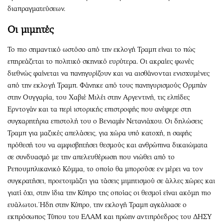
διαπραγματεύσεων.
Οι μιμητές
Το πιο σημαντικό ωστόσο από την εκλογή Τραμπ είναι το πώς
επηρεάζεται το πολιτικό σκηνικό ευρύτερα. Οι ακραίες φωνές
διεθνώς φαίνεται να πανηγυρίζουν και να αισθάνονται ενισχυμένες
από την εκλογή Τραμπ. Φάνηκε από τους πανηγυρισμούς Ορμπάν
στην Ουγγαρία, του Χαβιέ Μιλέι στην Αργεντινή, τις ελπίδες
Ερντογάν και τα περί ιστορικής επιστροφής που ανέφερε στη
συγχαρητήρια επιστολή του ο Βενιαμίν Νετανιάχου. Οι δηλώσεις
Τραμπ για μαζικές απελάσεις, για χώρα υπό κατοχή, η σαφής
πρόθεσή του να αμφισβητήσει θεσμούς και ανθρώπινα δικαιώματα
σε συνδυασμό με την απελευθέρωση που νιώθει από το
Ρεπουμπλικανικό Κόμμα, το οποίο θα μπορούσε εν μέρει να τον
συγκρατήσει, προετοιμάζει για τάσεις μιμητισμού σε άλλες χώρες και
γιατί όχι, στην ίδια την Κύπρο της οποίας οι θεσμοί είναι ακόμη πιο
ευάλωτοι. Ήδη στην Κύπρο, την εκλογή Τραμπ αγκάλιασε ο
εκπρόσωπος Τύπου του ΕΛΑΜ και πρώην αντιπρόεδρος του ΔΗΣΥ