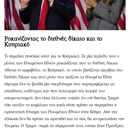
Ροκανίζοντας το διεθνές δίκαιο και το
Κυπριακό
Τι σημαίνει συνεπώς αυτό για το Κυπριακό; Σε μία περίοδο που ο
ρόλος των Ηνωμένων Εθνών ροκανίζεται, που το διεθνές δίκαιο
τίθεται εν αμφιβόλω, το Κυπριακό, το οποίο βασίζεται ακριβώς στο
διεθνές δίκαιο και στον ρόλο που παίζουν τα Ηνωμένα Έθνη,
σίγουρα δεν το βοηθά μία υπερδύναμη που συμπεριφέρεται ως
επιτήδειος ουδέτερος και που λειτουργεί στη λογική του
απομονωτισμού. Δεν είναι άλλωστε τυχαίο ότι επί θητείας Τραμπ
είχε ανοίξει το κεφάλαιο του κατά πόσο πρέπει να παραμείνει η
ειρηνευτική δύναμη των Ηνωμένων Εθνών στην Κύπρο. Από την
εξίσωση δεν θα πρέπει να αγνοηθεί και το πώς θα αντιμετωπίσει την
Τουρκία. Ο Τραμπ –παρά τη σύγκρουσή τους ενόσω ήταν Πρόεδρος