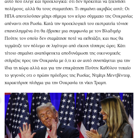
αυτό που έλεγε και προεκλογικά: ότι δεν πρόκειται να ξεκινήσει
πολέμους, αλλά θα τους σταματήσει. Τι σημαίνει ακριβώς αυτό; Οι
ΗΠΑ αποτελούσαν μέχρι σήμερα τον κύριο σύμμαχο της Ουκρανίας
απέναντι στη Ρωσία. Κατά την προεκλογική του εκστρατεία τόνισε
επανειλημμένα ότι θα έβρισκε μια συμφωνία με τον Βλαδιμήρ
Πούτιν, τον οποίο δεν σταμάτησε ποτέ να εκθειάζει, και πως θα
τερμάτιζε τον πόλεμο σε λιγότερο από είκοσι τέσσερις ώρες. Κάτι
τέτοιο σημαίνει αναπόφευκτα αποδυνάμωση της οικονομικής
στήριξης προς την Ουκρανία με ό,τι κι αν αυτό συνεπάγεται για την
ίδια τη χώρα αλλά και για την επικράτηση Πούτιν. Καθόλου τυχαίο
το γεγονός οτι ο πρώην πρόεδρος της Ρωσίας, Ντμίτρι Μεντβέντεφ,
χαρακτήρισε πλήγμα για την Ουκρανία τη νίκη Τραμπ.