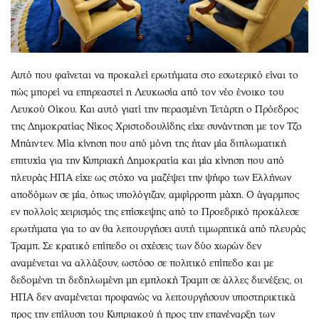
Αυτό που φαίνεται να προκαλεί ερωτήματα στο εσωτερικό είναι το
πώς μπορεί να επηρεαστεί η Λευκωσία από τον νέο ένοικο του
Λευκού Οίκου. Και αυτό γιατί την περασμένη Τετάρτη ο Πρόεδρος
της Δημοκρατίας Νίκος Χριστοδουλίδης είχε συνάντηση με τον Τζο
Μπάιντεν. Μία κίνηση που από μόνη της ήταν μία διπλωματική
επιτυχία για την Κυπριακή Δημοκρατία και μία κίνηση που από
πλευράς ΗΠΑ είχε ως στόχο να μαζέψει την ψήφο των Ελλήνων
αποδόμων σε μία, όπως υπολόγιζαν, αμφίρροπη μάχη. Ο άγαρμπος
εν πολλοίς χειρισμός της επίσκεψης από το Προεδρικό προκάλεσε
ερωτήματα για το αν θα λειτουργήσει αυτή τιμωρητικά από πλευράς
Τραμπ. Σε κρατικό επίπεδο οι σχέσεις των δύο χωρών δεν
αναμένεται να αλλάξουν, ωστόσο σε πολιτικό επίπεδο και με
δεδομένη τη δεδηλωμένη μη εμπλοκή Τραμπ σε άλλες διενέξεις, οι
ΗΠΑ δεν αναμένεται προφανώς να λειτουργήσουν υποστηρικτικά
προς την επίλυση του Κυπριακού ή προς την επανέναρξη των