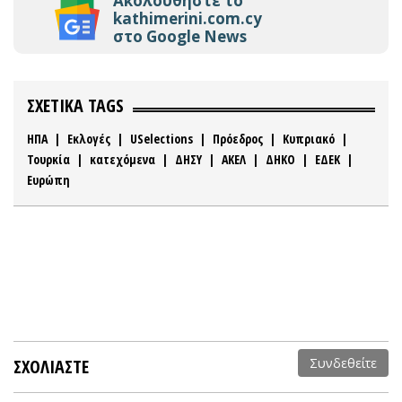
Ακολουθήστε το
kathimerini.com.cy
στο Google News
ΣΧΕΤΙΚΑ TAGS
ΗΠΑ
|
Εκλογές
|
USelections
|
Πρόεδρος
|
Κυπριακό
|
Τουρκία
|
κατεχόμενα
|
ΔΗΣΥ
|
ΑΚΕΛ
|
ΔΗΚΟ
|
ΕΔΕΚ
|
Ευρώπη
ΣΧΟΛΙΑΣΤΕ
Συνδεθείτε