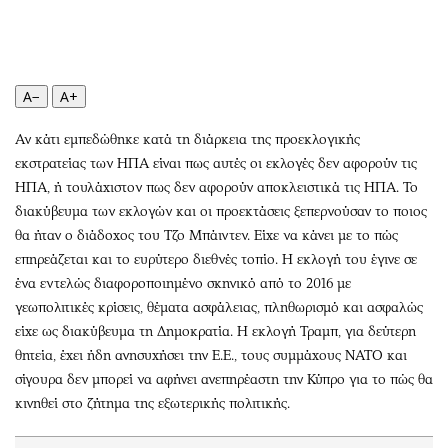
Περιβάλλον
Ταξίδια
Ελλάδα
Συνταγές
Κόσμος
Έξοδος
Παράξενα
Media
A−
A+
Πολιτισμός
Εκπομπές
Αν κάτι εμπεδώθηκε κατά τη διάρκεια της προεκλογικής
Σινεμά
Wine routes
εκστρατείας των ΗΠΑ είναι πως αυτές οι εκλογές δεν αφορούν τις
Θέατρο-Χορός
Podcasts
ΗΠΑ, ή τουλάχιστον πως δεν αφορούν αποκλειστικά τις ΗΠΑ. Το
Μουσική
Uncut
διακύβευμα των εκλογών και οι προεκτάσεις ξεπερνούσαν το ποιος
θα ήταν ο διάδοχος του Τζο Μπάιντεν. Είχε να κάνει με το πώς
Εικαστικά
Προσφορές
επηρεάζεται και το ευρύτερο διεθνές τοπίο. Η εκλογή του έγινε σε
Βιβλίο
Προσωπικότητες στην ''Κ''
ένα εντελώς διαφοροποιημένο σκηνικό από το 2016 με
Χειρόγραφα
Επιστολές
γεωπολιτικές κρίσεις, θέματα ασφάλειας, πληθωρισμό και ασφαλώς
είχε ως διακύβευμα τη Δημοκρατία. Η εκλογή Τραμπ, για δεύτερη
θητεία, έχει ήδη ανησυχήσει την Ε.Ε., τους συμμάχους ΝΑΤΟ και
σίγουρα δεν μπορεί να αφήνει ανεπηρέαστη την Κύπρο για το πώς θα
κινηθεί στο ζήτημα της εξωτερικής πολιτικής.