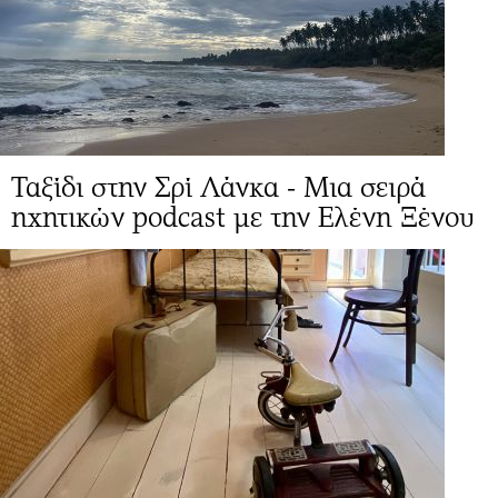
Ταξίδι στην Σρί Λάνκα - Μια σειρά
ηχητικών podcast με την Ελένη Ξένου