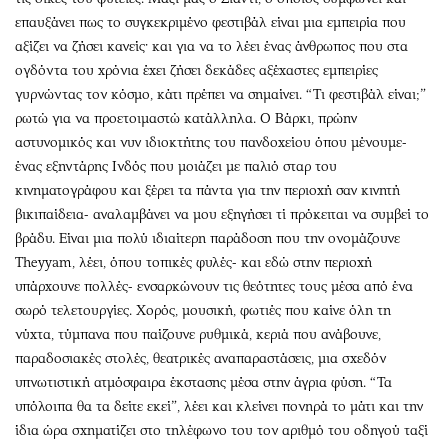
επαυξάνει πως το συγκεκριμένο φεστιβάλ είναι μια εμπειρία που
αξίζει να ζήσει κανείς· και για να το λέει ένας άνθρωπος που στα
ογδόντα του χρόνια έχει ζήσει δεκάδες αξέχαστες εμπειρίες
γυρνώντας τον κόσμο, κάτι πρέπει να σημαίνει. “Τι φεστιβάλ είναι;”
ρωτώ για να προετοιμαστώ κατάλληλα. Ο Βάρκι, πρώην
αστυνομικός και νυν ιδιοκτήτης του πανδοχείου όπου μένουμε-
ένας εξηντάρης Ινδός που μοιάζει με παλιό σταρ του
κινηματογράφου και ξέρει τα πάντα για την περιοχή σαν κινητή
βικιπαίδεια- αναλαμβάνει να μου εξηγήσει τί πρόκειται να συμβεί το
βράδυ. Είναι μια πολύ ιδιαίτερη παράδοση που την ονομάζουνε
Theyyam, λέει, όπου τοπικές φυλές- και εδώ στην περιοχή
υπάρχουνε πολλές- ενσαρκώνουν τις θεότητες τους μέσα από ένα
σωρό τελετουργίες. Χορός, μουσική, φωτιές που καίνε όλη τη
νύχτα, τύμπανα που παίζουνε ρυθμικά, κεριά που ανάβουνε,
παραδοσιακές στολές, θεατρικές αναπαραστάσεις, μια σχεδόν
υπνωτιστική ατμόσφαιρα έκστασης μέσα στην άγρια φύση. “Τα
υπόλοιπα θα τα δείτε εκεί”, λέει και κλείνει πονηρά το μάτι και την
ίδια ώρα σχηματίζει στο τηλέφωνο του τον αριθμό του οδηγού ταξί