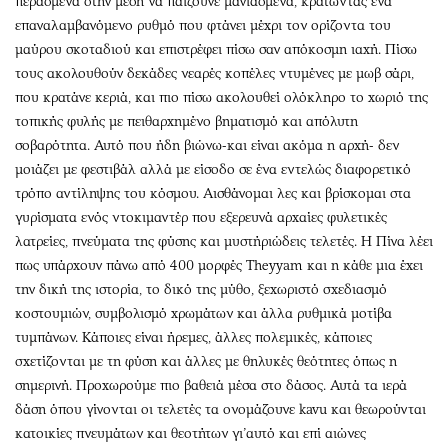
περασμένα στην μέση να παίζουνε μανιασμένα, κρατώντας ένα
επαναλαμβανόμενο ρυθμό που φτάνει μέχρι τον ορίζοντα του
μαύρου σκοταδιού και επιστρέφει πίσω σαν απόκοσμη ιαχή. Πίσω
τους ακολουθούν δεκάδες νεαρές κοπέλες ντυμένες με μωβ σάρι,
που κρατάνε κεριά, και πιο πίσω ακολουθεί ολόκληρο το χωριό της
τοπικής φυλής με πειθαρχημένο βηματισμό και απόλυτη
σοβαρότητα. Αυτό που ήδη βιώνω-και είναι ακόμα η αρχή- δεν
μοιάζει με φεστιβάλ αλλά με είσοδο σε ένα εντελώς διαφορετικό
τρόπο αντίληψης του κόσμου. Αισθάνομαι λες και βρίσκομαι στα
γυρίσματα ενός ντοκιμαντέρ που εξερευνά αρχαίες φυλετικές
λατρείες, πνεύματα της φύσης και μυστήριώδεις τελετές. Η Πίνα λέει
πως υπάρχουν πάνω από 400 μορφές Τheyyam και η κάθε μια έχει
την δική της ιστορία, το δικό της μύθο, ξεχωριστό σχεδιασμό
κοστουμιών, συμβολισμό χρωμάτων και άλλα ρυθμικά μοτίβα
τυμπάνων. Κάποιες είναι ήρεμες, άλλες πολεμικές, κάποιες
σχετίζονται με τη φύση και άλλες με θηλυκές θεότητες όπως η
σημερινή. Προχωρούμε πιο βαθειά μέσα στο δάσος. Αυτά τα ιερά
δάση όπου γίνονται οι τελετές τα ονομάζουνε kavu και θεωρούνται
κατοικίες πνευμάτων και θεοτήτων γι’αυτό και επί αιώνες