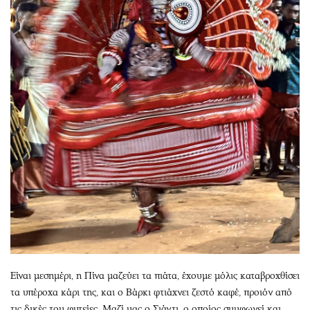
Είναι μεσημέρι, η Πίνα μαζεύει τα πιάτα, έχουμε μόλις καταβροχθίσει
τα υπέροχα κάρι της, και ο Βάρκι φτιάχνει ζεστό καφέ, προιόν από
τις δικές του φυτείες. Μαζί μας ο Σιάντι, ο οποίος συμφωνεί και