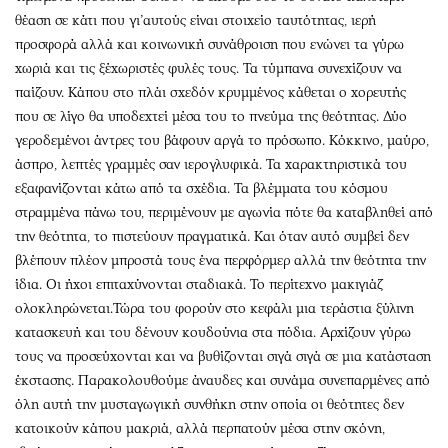
θέαση σε κάτι που γι’αυτούς είναι στοιχείο ταυτότητας, ιερή
προσφορά αλλά και κοινωνική συνάθροιση που ενώνει τα γύρω
χωριά και τις ξέχωριστές φυλές τους. Τα τύμπανα συνεχίζουν να
παίζουν. Κάπου στο πλάι σχεδόν κρυμμένος κάθεται ο χορευτής
που σε λίγο θα υποδεχτεί μέσα του το πνεύμα της θεότητας. Δύο
γεροδεμένοι άντρες του βάφουν αργά το πρόσωπο. Κόκκινο, μαύρο,
άσπρο, λεπτές γραμμές σαν ιερογλυφικά. Τα χαρακτηριστικά του
εξαφανίζονται κάτω από τα σχέδια. Τα βλέμματα του κόσμου
στραμμένα πάνω του, περιμένουν με αγωνία πότε θα καταβληθεί από
την θεότητα, το πιστεύουν πραγματικά. Και όταν αυτό συμβεί δεν
βλέπουν πλέον μπροστά τους ένα περφόρμερ αλλά την θεότητα την
ίδια. Οι ήχοι επιταχύνονται σταδιακά. Το περίτεχνο μακιγιάζ
ολοκληρώνεται.Τώρα του φορούν στο κεφάλι μια τεράστια ξύλινη
κατασκευή και του δένουν κουδούνια στα πόδια. Αρχίζουν γύρω
τους να προσεύχονται και να βυθίζονται σιγά σιγά σε μια κατάσταση
έκστασης. Παρακολουθούμε άναυδες και συνάμα συνεπαρμένες από
όλη αυτή την μυσταγωγική συνθήκη στην οποία οι θεότητες δεν
κατοικούν κάπου μακριά, αλλά περπατούν μέσα στην σκόνη,