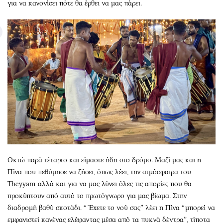
για να κανονίσει πότε θα έρθει να μας πάρει.
Οκτώ παρά τέταρτο και είμαστε ήδη στο δρόμο. Μαζί μας και η
Πίνα που πεθύμησε να ζήσει, όπως λέει, την ατμόσφαιρα του
Τheyyam αλλά και για να μας λύνει όλες τις απορίες που θα
προκύπτουν από αυτό το πρωτόγνωρο για μας βίωμα. Στην
διαδρομή βαθύ σκοτάδι. “Έχετε το νού σας” λέει η Πίνα “μπορεί να
εμφανιστεί κανένας ελέφαντας μέσα από τα πυκνά δέντρα”, τίποτα