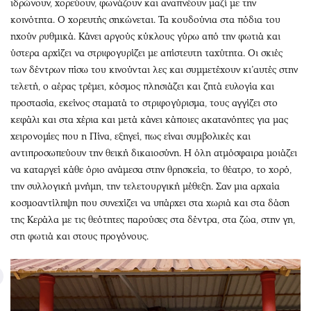
ιδρώνουν, χορεύουν, φωνάζουν και αναπνέουν μαζί με την
κοινότητα. Ο χορευτής σηκώνεται. Τα κουδούνια στα πόδια του
ηχούν ρυθμικά. Κάνει αργούς κύκλους γύρω από την φωτιά και
ύστερα αρχίζει να στριφογυρίζει με απίστευτη ταχύτητα. Οι σκιές
των δέντρων πίσω του κινούνται λες και συμμετέχουν κι’αυτές στην
τελετή, ο αέρας τρέμει, κόσμος πλησιάζει και ζητά ευλογία και
προστασία, εκείνος σταματά το στριφογύρισμα, τους αγγίζει στο
κεφάλι και στα χέρια και μετά κάνει κάποιες ακατανόητες για μας
χειρονομίες που η Πίνα, εξηγεί, πως είναι συμβολικές και
αντιπροσωπεύουν την θεική δικαιοσύνη. Η όλη ατμόσφαιρα μοιάζει
να καταργεί κάθε όριο ανάμεσα στην θρησκεία, το θέατρο, το χορό,
την συλλογική μνήμη, την τελετουργική μέθεξη. Σαν μια αρχαία
κοσμοαντίληψη που συνεχίζει να υπάρχει στα χωριά και στα δάση
της Κεράλα με τις θεότητες παρούσες στα δέντρα, στα ζώα, στην γη,
στη φωτιά και στους προγόνους.