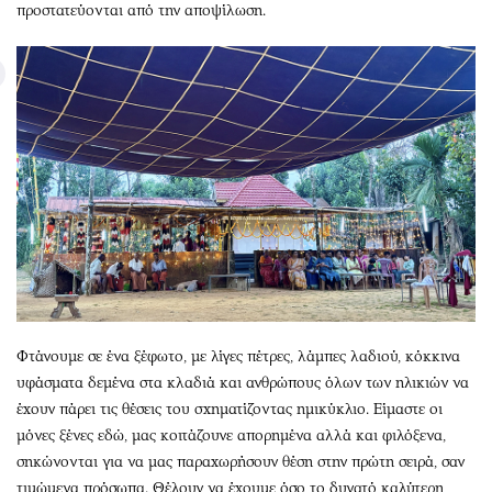
προστατεύονται από την αποψίλωση.
Φτάνουμε σε ένα ξέφωτο, με λίγες πέτρες, λάμπες λαδιού, κόκκινα
υφάσματα δεμένα στα κλαδιά και ανθρώπους όλων των ηλικιών να
έχουν πάρει τις θέσεις του σχηματίζοντας ημικύκλιο. Είμαστε οι
μόνες ξένες εδώ, μας κοιτάζουνε απορημένα αλλά και φιλόξενα,
σηκώνονται για να μας παραχωρήσουν θέση στην πρώτη σειρά, σαν
τιμώμενα πρόσωπα. Θέλουν να έχουμε όσο το δυνατό καλύτερη