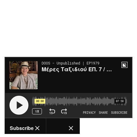
Περιβάλλον
Ταξίδια
Ελλάδα
Συνταγές
Κόσμος
Έξοδος
Παράξενα
Media
Πολιτισμός
Εκπομπές
Σινεμά
Wine routes
Θέατρο-Χορός
Podcasts
Μουσική
Uncut
Εικαστικά
Προσφορές
Βιβλίο
Προσωπικότητες στην ''Κ''
Χειρόγραφα
Επιστολές