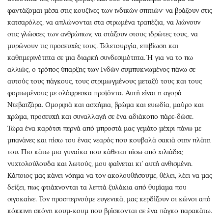
φαντάζομαι μέσα στις κουζίνες των ινδικών σπιτιών· να βράζουν στις
κατσαρόλες, να απλώνονται στα στρωμένα τραπέζια, να λιώνουν
στις γλώσσες των ανθρώπων, να στάζουν στους ιδρώτες τους, να
μυρώνουν τις προσευχές τους. Τελετουργία, επιβίωση και
καθημερινότητα σε μια διαρκή συνδεσιμότητα. Ή για να το πω
αλλιώς, ο τρόπος ύπαρξης των Ινδών συμπυκνωμένος πάνω σε
αυτούς τους πάγκους, τους στριμωγμένους μεταξύ τους και τους
φορτωμένους με ολόφρεσκα προϊόντα. Αυτή είναι η αγορά
Ντεβατζάρα. Ομορφιά και ασχήμια, βρώμα και ευωδία, μαύρο και
χρώμα, προσευχή και συναλλαγή σε ένα αδιάκοπο πάρε-δώσε.
Τώρα ένα καρότσι περνά από μπροστά μας γεμάτο μέχρι πάνω με
μπανάνες και πίσω του ένας νεαρός που κουβαλά σακιά στην πλάτη
του. Πιο κάτω μια γυναίκα που κάθεται πίσω από χιλιάδες
νυχτολούλουδα και λωτούς, μου φαίνεται κι’ αυτή ανθισμένη.
Κάποιος μας κάνει νόημα να τον ακολουθήσουμε, θέλει, λέει να μας
δείξει, πως φτιάχνονται τα λεπτά ξυλάκια από θυμίαμα που
σιγοκαίνε. Τον προσπερνούμε ευγενικά, μας κερδίζουν οι κώνοι από
κόκκινη σκόνη κουμ-κουμ που βρίσκονται σε ένα πάγκο παρακάτω.