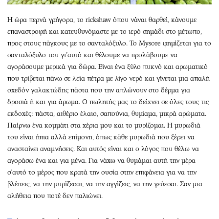
Η ώρα περνά γρήγορα, το rickshaw όπου νάναι θαρθεί, κάνουμε
επαναστροφή και κατευθυνόμαστε με το ιερό σημάδι στο μέτωπο,
προς στους πάγκους με το σανταλόξυλο. Το Mysore φημίζεται για το
σανταλόξυλο του γι’αυτό και θέλουμε να προλάβουμε να
αγοράσουμε μερικά για δώρα. Είναι ένα ξύλο πυκνό και αρωματικό
που τρίβεται πάνω σε λεία πέτρα με λίγο νερό και γίνεται μια απαλή
σχεδόν γαλακτώδης πάστα που την απλώνουν στο δέρμα για
δροσιά ή και για άρωμα. Ο πωλητής μας το δείχνει σε όλες τους τις
εκδοχές: πάστα, αιθέριο έλαιο, σαπούνια, θυμίαμα, μικρά αρώματα.
Παίρνω ένα κομμάτι στα χέρια μου και το μυρίζομαι. Η μυρωδιά
του είναι ήπια αλλά επίμονη, όπως κάθε μυρωδιά που ξέρει να
ανασταίνει αναμνήσεις. Και αυτός είναι και ο λόγος που θέλω να
αγοράσω ένα και για μένα. Για νάχω να θυμάμαι αυτή την μέρα
σ’αυτό το μέρος που κρατά την ουσία στην επιφάνεια για να την
βλέπεις, να την μυρίζεσαι, να την αγγίζεις, να την γεύεσαι. Σαν μια
αλήθεια που ποτέ δεν παλιώνει.