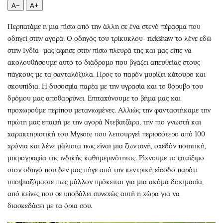
A−
A+
Περπατάμε η μια πίσω από την άλλη σε ένα στενό πέρασμα που
οδηγεί στην αγορά. Ο οδηγός του τρίκυκλου- rickshaw το λένε εδώ
στην Ινδία- μας άφησε στην πίσω πλευρά της και μας είπε να
ακολουθήσουμε αυτό το διάδρομο που βγάζει απευθείας στους
πάγκους με τα σανταλόξυλα. Προς το παρόν μυρίζει κάτουρο και
σκουπίδια. Η δυσοσμία παρέα με την υγρασία και το θόρυβο του
δρόμου μας αποθαρρύνει. Επιταχύνουμε το βήμα μας και
προχωρούμε περίπου μετανιωμένες. Αλλιώς την φανταστήκαμε την
πρώτη μας επαφή με την αγορά Ντεβατζάρα, την πιο γνωστή και
χαρακτηριστική του Μysore που λειτουργεί περισσότερο από 100
χρόνια και λένε μάλιστα πως είναι μια ζωντανή, σχεδόν ποιητική,
μικρογραφία της ινδικής καθημερινότητας. Ρίχνουμε το φταίξιμο
στον οδηγό που δεν μας πήγε από την κεντρική είσοδο παρότι
υποψιαζόμαστε πως μάλλον πρόκειται για μια ακόμα δοκιμασία,
από κείνες που σε υποβάλει συνεχώς αυτή η χώρα για να
διασκεδάσει με τα όρια σου.