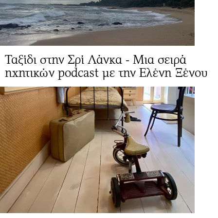
Ταξίδι στην Σρί Λάνκα - Μια σειρά
ηχητικών podcast με την Ελένη Ξένου