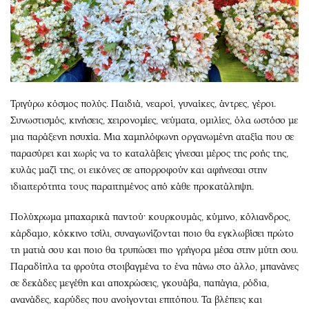
Τριγύρω κόσμος πολύς. Παιδιά, νεαροί, γυναίκες, άντρες, γέροι.
Συνωστισμός, κινήσεις, χειρονομίες, νεύματα, ομιλίες, όλα ωστόσο με
μια παράξενη ησυχία. Μια χαμηλόφωνη οργανωμένη αταξία που σε
παρασύρει και χωρίς να το καταλάβεις γίνεσαι μέρος της ροής της,
κυλάς μαζί της, οι εικόνες σε απορροφούν και αφήνεσαι στην
ιδιαιτερότητα τους παραιτημένος από κάθε προκατάληψη.
Πολύχρωμα μπαχαρικά παντού· κουρκουμάς, κύμινο, κόλιανδρος,
κάρδαμο, κόκκινο τσίλι, συναγωνίζονται ποιο θα εγκλωβίσει πρώτο
τη ματιά σου και ποιο θα τρυπώσει πιο γρήγορα μέσα στην μύτη σου.
Παραδίπλα τα φρούτα στοιβαγμένα το ένα πάνω στο άλλο, μπανάνες
σε δεκάδες μεγέθη και αποχρώσεις, γκουάβα, παπάγια, ρόδια,
ανανάδες, καρύδες που ανοίγονται επιτόπου. Τα βλέπεις και