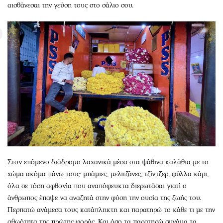
αισθάνεσαι την γεύση τους στο σάλιο σου.
Στον επόμενο διάδρομο λαχανικά μέσα στα ψάθινα καλάθια με το
χώμα ακόμα πάνω τους· μπάμιες, μελιτζάνες, τζίντζερ, φύλλα κάρι,
όλα σε τόση αφθονία που αναπόφευκτα διερωτάσαι γιατί ο
άνθρωπος έπαψε να αναζητά στην φύση την ουσία της ζωής του.
Περπατώ ανάμεσα τους κατάπληκτη και παρατηρώ το κάθε τι με την
αθωότητα της πρώτης φοράς. Και όσο τα παρατηρώ συνάμα τα