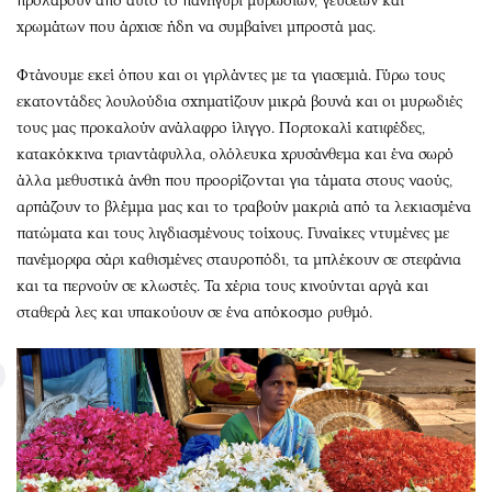
προλάβουν από αυτό το πανηγύρι μυρωδιών, γεύσεων και
χρωμάτων που άρχισε ήδη να συμβαίνει μπροστά μας.
Φτάνουμε εκεί όπου και οι γιρλάντες με τα γιασεμιά. Γύρω τους
εκατοντάδες λουλούδια σχηματίζουν μικρά βουνά και οι μυρωδιές
τους μας προκαλούν ανάλαφρο ίλιγγο. Πορτοκαλί κατιφέδες,
κατακόκκινα τριαντάφυλλα, ολόλευκα χρυσάνθεμα και ένα σωρό
άλλα μεθυστικά άνθη που προορίζονται για τάματα στους ναούς,
αρπάζουν το βλέμμα μας και το τραβούν μακριά από τα λεκιασμένα
πατώματα και τους λιγδιασμένους τοίχους. Γυναίκες ντυμένες με
πανέμορφα σάρι καθισμένες σταυροπόδι, τα μπλέκουν σε στεφάνια
και τα περνούν σε κλωστές. Τα χέρια τους κινούνται αργά και
σταθερά λες και υπακούουν σε ένα απόκοσμο ρυθμό.