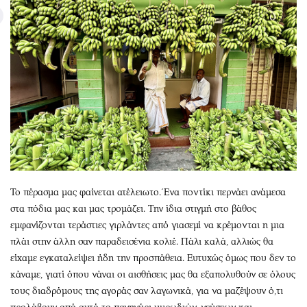
Το πέρασμα μας φαίνεται ατέλειωτο. Ένα ποντίκι περνάει ανάμεσα
στα πόδια μας και μας τρομάζει. Την ίδια στιγμή στο βάθος
εμφανίζονται τεράστιες γιρλάντες από γιασεμί να κρέμονται η μια
πλάι στην άλλη σαν παραδεισένια κολιέ. Πάλι καλά, αλλιώς θα
είχαμε εγκαταλείψει ήδη την προσπάθεια. Ευτυχώς όμως που δεν το
κάναμε, γιατί όπου νάναι οι αισθήσεις μας θα εξαπολυθούν σε όλους
τους διαδρόμους της αγοράς σαν λαγωνικά, για να μαζέψουν ό,τι