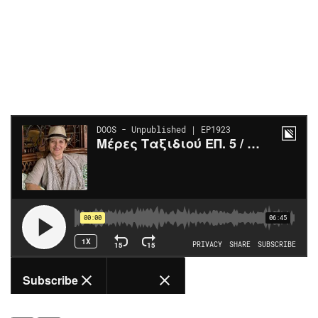
Περιβάλλον
Ταξίδια
Ελλάδα
Συνταγές
Κόσμος
Έξοδος
Παράξενα
Media
Πολιτισμός
Εκπομπές
Σινεμά
Wine routes
Θέατρο-Χορός
Podcasts
Μουσική
Uncut
Εικαστικά
Προσφορές
Βιβλίο
Προσωπικότητες στην ''Κ''
Χειρόγραφα
Επιστολές