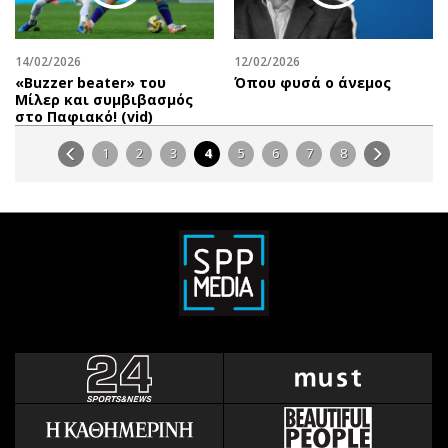
14/02/2026
12/02/2026
«Βuzzer beater» του
Όπου φυσά ο άνεμος
Μίλερ και συμβιβασμός
στο Παφιακό! (vid)
1
2
3
4
5
6
7
8