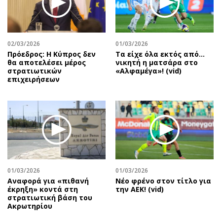
Περιβάλλον
Ταξίδια
Ελλάδα
Συνταγές
Κόσμος
Έξοδος
02/03/2026
01/03/2026
Παράξενα
Media
Πρόεδρος: Η Κύπρος δεν
Τα είχε όλα εκτός από…
Πολιτισμός
Εκπομπές
θα αποτελέσει μέρος
νικητή η ματσάρα στο
στρατιωτικών
«Αλφαμέγα»! (vid)
Σινεμά
Wine routes
επιχειρήσεων
Θέατρο-Χορός
Podcasts
Μουσική
Uncut
Εικαστικά
Προσφορές
Βιβλίο
Προσωπικότητες στην ''Κ''
Χειρόγραφα
Επιστολές
01/03/2026
01/03/2026
Αναφορά για «πιθανή
Νέο φρένο στον τίτλο για
έκρηξη» κοντά στη
την ΑΕΚ! (vid)
στρατιωτική βάση του
Ακρωτηρίου