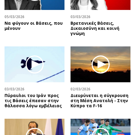
Αθλητισμός
Geek
Κύπρος
Νέα
05/03/2026
03/03/2026
Να φύγουν οι Βάσεις, που
Βρετανικές Βάσεις,
Ελλάδα
Κινητά-tablets
μένουν
Δικαιοσύνη και κοινή
Διεθνή
Social
γνώμη
Κληρώσεις Allwyn
Αυτοκίνηση
Οικονομική
Αφιερώματα
Οικονομία
Πολιτική
Real Estate
Οικονομία
Επιχειρήσεις
Γενικά
Αγορές
Αναδρομές
03/03/2026
02/03/2026
Money Review
Πρόσωπα
Πύραυλοι του Ιράν προς
Διευρύνεται η σύγκρουση
τις Βάσεις έπεσαν στην
στη Μέση Ανατολή - Στην
AstroBank Properties
Περιβάλλον
θάλασσα λόγω εμβέλειας
Κύπρο τα F-16
Trends
Good Life
Ενέργεια
Γυναίκα
Ναυτιλία
Showbiz