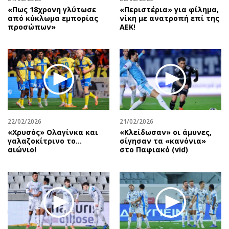
«Πως 18χρονη γλύτωσε
«Περιστέρια» για φίλημα,
από κύκλωμα εμπορίας
νίκη με ανατροπή επί της
προσώπων»
ΑΕΚ!
22/02/2026
21/02/2026
«Χρυσός» Ολαγίνκα και
«Κλείδωσαν» οι άμυνες,
γαλαζοκίτρινο το…
σίγησαν τα «κανόνια»
αιώνιο!
στο Παφιακό (vid)