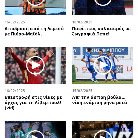
Περιβάλλον
Ταξίδια
Ελλάδα
Συνταγές
Κόσμος
Έξοδος
16/02/2025
16/02/2025
Απόδραση από τη Λεμεσό
Παφίτικος καλπασμός με
Παράξενα
Media
με Πιέρο-Μαϊόλι
ζωγραφιά Πέπε!
Πολιτισμός
Εκπομπές
Σινεμά
Wine routes
Θέατρο-Χορός
Podcasts
Μουσική
Uncut
Εικαστικά
Προσφορές
Βιβλίο
Προσωπικότητες στην ''Κ''
Χειρόγραφα
Επιστολές
16/02/2025
15/02/2025
Επιστροφή στις νίκες με
Απ’ την άσπρη βούλα…
άγχος για τη Λίβερπουλ!
νίκη ενάμιση μήνα μετά
(vid)