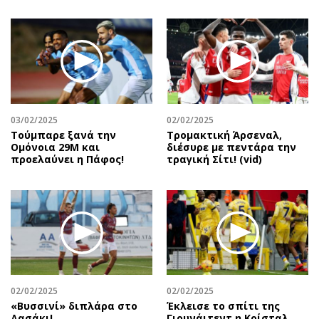
03/02/2025
02/02/2025
Τούμπαρε ξανά την
Τρομακτική Άρσεναλ,
Ομόνοια 29Μ και
διέσυρε με πεντάρα την
προελαύνει η Πάφος!
τραγική Σίτι! (vid)
02/02/2025
02/02/2025
«Βυσσινί» διπλάρα στο
Έκλεισε το σπίτι της
Δασάκι!
Γιουνάιτεντ η Κρίσταλ