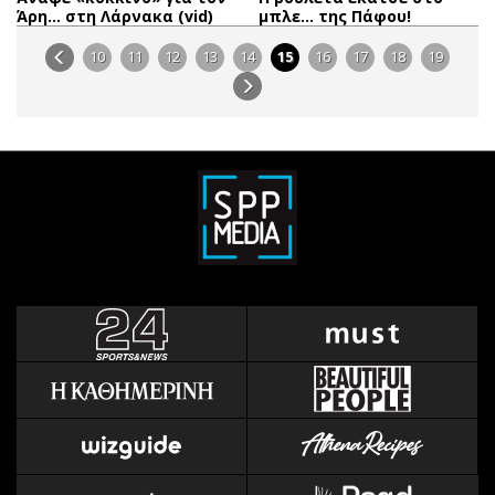
Άρη… στη Λάρνακα (vid)
μπλε… της Πάφου!
10
11
12
13
14
15
16
17
18
19