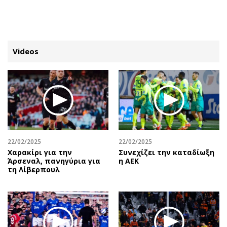
ΕΓΓΡΑΦΗ
ΕΙΣΟΔΟΣ
Videos
ΚΑΤΗΓΟΡΙΕΣ
ΣΥΝΔΕΣΗ
Κύπρος
Απόψεις
Παιδεία
Αρθρογραφία
Υγεία
The Hill
22/02/2025
22/02/2025
Πολιτική
Υγεία
Χαρακίρι για την
Συνεχίζει την καταδίωξη
Άρσεναλ, πανηγύρια για
η ΑΕΚ
Βουλευτικές 2026
Αγγελίες
τη Λίβερπουλ
Εκλογές 2024
Ενοικιάζονται
Προεδρικές 2023
Πωλούνται
Δημοσκοπήσεις
Ζητούν εργασία
Διπλωματία
Θέσεις εργασίας