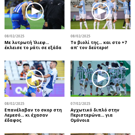
08/02/2025
08/02/2025
Με λυτρωτή Ίλιεφ…
Το βιολί της… και στο +7
έκλεισε το μάτι σε εξάδα
απ’ τον δεύτερο!
08/02/2025
07/02/2025
Επανέλαβαν το σκορ στη
Αγχωτικό διπλό στην
Λεμεσό… κι έχασαν
Περιστερώνα… για
έδαφος
Ομόνοια