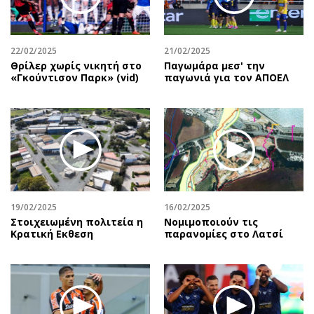
Αθλητισμός
Geek
Κύπρος
Νέα
22/02/2025
21/02/2025
Ελλάδα
Κινητά-tablets
Θρίλερ χωρίς νικητή στο
Παγωμάρα μεσ' την
Διεθνή
Social
«Γκούντισον Παρκ» (vid)
παγωνιά για τον ΑΠΟΕΛ
Κληρώσεις Allwyn
Αυτοκίνηση
Οικονομική
Αφιερώματα
Οικονομία
Πολιτική
Real Estate
Οικονομία
Επιχειρήσεις
Γενικά
Αγορές
Αναδρομές
19/02/2025
16/02/2025
Money Review
Πρόσωπα
Στοιχειωμένη πολιτεία η
Νομιμοποιούν τις
Κρατική Eκθεση
παρανομίες στο Λατσί
AstroBank Properties
Περιβάλλον
Trends
Good Life
Ενέργεια
Γυναίκα
Ναυτιλία
Showbiz