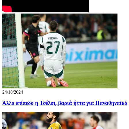
24/10/2024
Άλλο επίπεδο η Τσέλσι, βαριά ήττα για Παναθηναϊκό