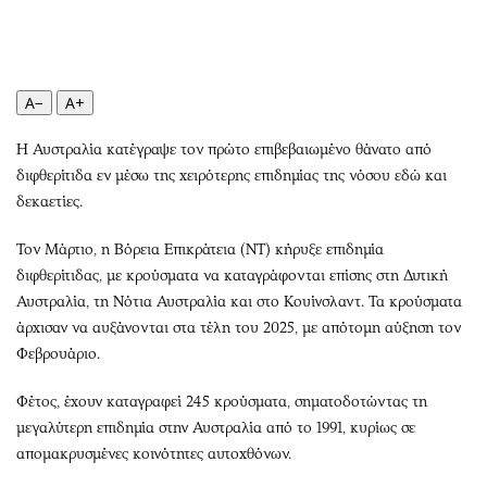
Περιβάλλον
Ταξίδια
Ελλάδα
Συνταγές
Κόσμος
Έξοδος
Παράξενα
Media
A−
A+
Πολιτισμός
Εκπομπές
Η Αυστραλία κατέγραψε τον πρώτο επιβεβαιωμένο θάνατο από
Σινεμά
Wine routes
διφθερίτιδα εν μέσω της χειρότερης επιδημίας της νόσου εδώ και
Θέατρο-Χορός
Podcasts
δεκαετίες.
Μουσική
Uncut
Τον Μάρτιο, η Βόρεια Επικράτεια (NT) κήρυξε επιδημία
Εικαστικά
Προσφορές
διφθερίτιδας, με κρούσματα να καταγράφονται επίσης στη Δυτική
Βιβλίο
Προσωπικότητες στην ''Κ''
Αυστραλία, τη Νότια Αυστραλία και στο Κουίνσλαντ. Τα κρούσματα
Χειρόγραφα
Επιστολές
άρχισαν να αυξάνονται στα τέλη του 2025, με απότομη αύξηση τον
Φεβρουάριο.
Φέτος, έχουν καταγραφεί 245 κρούσματα, σηματοδοτώντας τη
μεγαλύτερη επιδημία στην Αυστραλία από το 1991, κυρίως σε
απομακρυσμένες κοινότητες αυτοχθόνων.