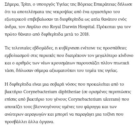
Σήμερα, Τρίτη, ο υπουργός Υγείας της Βόρειας Επικράτειας δήλωσε
ότι τα αποτελέσματα της νεκροψίας από ένα εργαστήριο του
εξωτερικού επιβεβαίωσαν τη διεφθερίτιδα ως αιτία θανάτου ενός
άνδρα, τον Απρίλιο στο Royal Darwin Hospital. Πρόκειται για τον
πρώτο θάνατο από διφθερίτιδα μετά το 2018.
Τις τελευταίες εβδομάδες, η κυβέρνηση ενέτεινε τις προσπάθειες
εμβολιασμού στις περιοχές που διατρέχουν τον μεγαλύτερο κίνδυνο
και ο αριθμός των νέων κρουσμάτων παρουσιάζει πλέον πτωτική
τάση, δήλωσαν σήμερα αξιωματούχοι του τομέα της υγείας.
Η διφθερίτιδα είναι μια σοβαρή νόσος που προκαλείται από το
βακτήριο Corynebacterium diphtheriae (σε ορισμένες περιπτώσεις
επίσης από βακτήριο του γένους Corynebacterium ulcerans) που
αποικίζει τους βλεννογόνους υμένες του φάρυγγα και των
ανώτερων αεραγωγών και μπορεί να παραγάγει μια τοξίνη που
προσβάλλει άλλα όργανα.